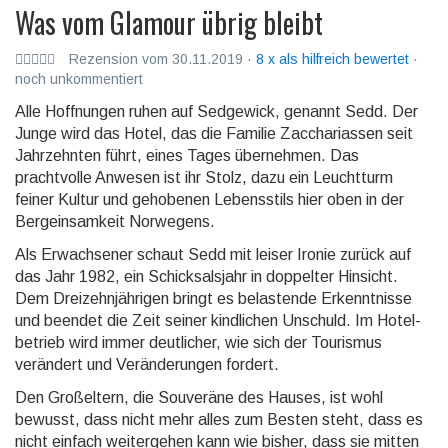
Was vom Glamour übrig bleibt
Rezension vom 30.11.2019 ·
8 x als hilfreich bewertet
·
noch unkommentiert
Alle Hoffnungen ruhen auf Sedgewick, genannt Sedd. Der
Junge wird das Hotel, das die Familie Zaccha­riassen seit
Jahr­zehn­ten führt, eines Tages übernehmen. Das
prachtvolle Anwesen ist ihr Stolz, dazu ein Leuchtturm
feiner Kultur und gehobenen Lebensstils hier oben in der
Berg­einsam­keit Norwegens.
Als Erwachsener schaut Sedd mit leiser Ironie zurück auf
das Jahr 1982, ein Schick­sals­jahr in doppelter Hinsicht.
Dem Drei­zehn­jähri­gen bringt es belastende Erkennt­nisse
und beendet die Zeit seiner kindlichen Unschuld. Im Hotel­
betrieb wird immer deutlicher, wie sich der Tourismus
verändert und Verände­rungen fordert.
Den Großeltern, die Souveräne des Hauses, ist wohl
bewusst, dass nicht mehr alles zum Besten steht, dass es
nicht einfach weitergehen kann wie bisher, dass sie mitten