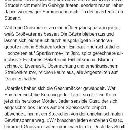
Strudel nicht mehr im Gebirge frieren, sondern reisen lieber
dahin, wo »ewiger Sommer« herrscht: in den »verteu­felten
Süden«.
Während Großmutter an eine »Übergangsphase« glaubt,
weiß Großvater es besser: Die Gäste bleiben aus und
lassen sich leider auch durch ausge­klügelte Sonderan­
gebote nicht in Scharen locken. Ein paar »herr­schaft­liche
Hochzeiten auf Sparflamme« im Jahr, spitz gerechnete all-
inclusive-Festpreis-Pakete mit Einheits­menü, Blumen­
schmuck, Live­musik, Über­nach­tung und amerika­nischem
Straßen­kreuzer, reichen kaum aus, alle Ange­stellten auf
Dauer zu halten.
Überdies haben sich die Geschmäcker gewandelt. War
Hummer einst die Krönung jeder Tafel, so gilt sein Koch
jetzt als herzloser Mörder. Jeder sensible Gast, der sich
angesichts des Tieres auf der Speisekarte empört
abwendet, nimmt ein Stückchen von der ohnehin schmalen
Gewinn­spanne weg. »Wir brauchen jeden einzelnen Gast«,
hämmert Großvater allen immer wieder ein. Doch das Schiff