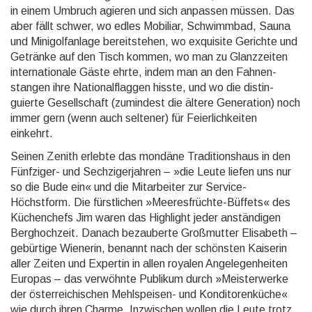
in einem Umbruch agieren und sich anpassen müssen. Das
aber fällt schwer, wo edles Mobiliar, Schwimmbad, Sauna
und Minigolf­anlage bereit­stehen, wo exquisite Gerichte und
Getränke auf den Tisch kommen, wo man zu Glanzzeiten
interna­tionale Gäste ehrte, indem man an den Fahnen­
stangen ihre National­flaggen hisste, und wo die distin­
guierte Gesell­schaft (zumindest die ältere Generation) noch
immer gern (wenn auch seltener) für Feier­lich­keiten
einkehrt.
Seinen Zenith erlebte das mondäne Traditionshaus in den
Fünfziger- und Sech­ziger­jahren – »die Leute liefen uns nur
so die Bude ein« und die Mitarbeiter zur Service-
Höchstform. Die fürstlichen »Meeres­früchte-Büffets« des
Küchenchefs Jim waren das Highlight jeder anständigen
Berg­hoch­zeit. Danach bezauberte Großmutter Elisabeth –
gebürtige Wienerin, benannt nach der schönsten Kaiserin
aller Zeiten und Expertin in allen royalen Angelegen­heiten
Europas – das verwöhnte Publikum durch »Meister­werke
der öster­reichi­schen Mehl­speisen- und Kon­ditoren­küche«
wie durch ihren Charme. Inzwischen wollen die Leute trotz