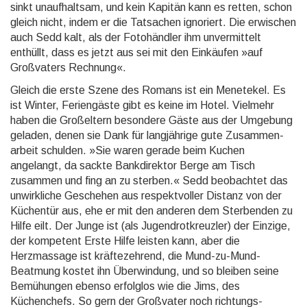
sinkt unauf­halt­sam, und kein Kapitän kann es retten, schon
gleich nicht, indem er die Tatsachen ignoriert. Die erwischen
auch Sedd kalt, als der Fotohändler ihm unver­mittelt
enthüllt, dass es jetzt aus sei mit den Einkäufen »auf
Großvaters Rechnung«.
Gleich die erste Szene des Romans ist ein Menetekel. Es
ist Winter, Feriengäste gibt es keine im Hotel. Vielmehr
haben die Großeltern besondere Gäste aus der Umgebung
geladen, denen sie Dank für langjährige gute Zu­sammen­
arbeit schulden. »Sie waren gerade beim Kuchen
angelangt, da sackte Bank­direktor Berge am Tisch
zusammen und fing an zu sterben.« Sedd beobachtet das
unwirkliche Geschehen aus respekt­voller Distanz von der
Küchentür aus, ehe er mit den anderen dem Sterbenden zu
Hilfe eilt. Der Junge ist (als Jugendrot­kreuzler) der Einzige,
der kompetent Erste Hilfe leisten kann, aber die
Herzmassage ist kräfte­zehrend, die Mund-zu-Mund-
Beatmung kostet ihn Über­windung, und so bleiben seine
Bemühungen ebenso erfolglos wie die Jims, des
Küchenchefs. So gern der Großvater noch richtungs­