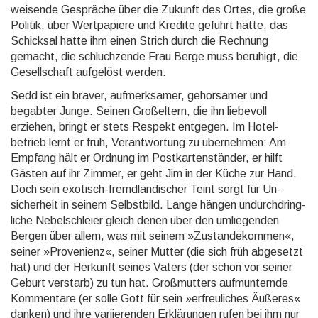
weisende Gespräche über die Zukunft des Ortes, die große
Politik, über Wertpapiere und Kredite geführt hätte, das
Schicksal hatte ihm einen Strich durch die Rechnung
gemacht, die schluch­zende Frau Berge muss beruhigt, die
Gesell­schaft aufgelöst werden.
Sedd ist ein braver, aufmerksamer, gehorsamer und
begabter Junge. Seinen Großeltern, die ihn liebevoll
erziehen, bringt er stets Respekt entgegen. Im Hotel­
betrieb lernt er früh, Ver­antwor­tung zu übernehmen: Am
Empfang hält er Ordnung im Post­karten­ständer, er hilft
Gästen auf ihr Zimmer, er geht Jim in der Küche zur Hand.
Doch sein exotisch-fremd­ländi­scher Teint sorgt für Un­
sicher­heit in seinem Selbstbild. Lange hängen undurch­dring­
liche Nebel­schleier gleich denen über den umliegenden
Bergen über allem, was mit seinem »Zustande­kommen«,
seiner »Provenienz«, seiner Mutter (die sich früh abgesetzt
hat) und der Herkunft seines Vaters (der schon vor seiner
Geburt verstarb) zu tun hat. Großmutters aufmun­ternde
Kommentare (er solle Gott für sein »erfreu­liches Äußeres«
danken) und ihre variie­renden Erklärungen rufen bei ihm nur