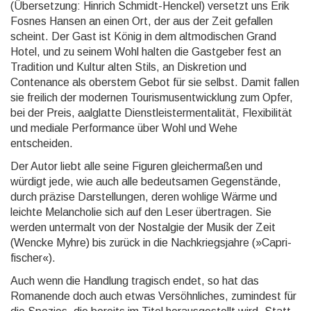
(Übersetzung: Hinrich Schmidt-Henckel) versetzt uns Erik
Fosnes Hansen an einen Ort, der aus der Zeit gefallen
scheint. Der Gast ist König in dem alt­modi­schen Grand
Hotel, und zu seinem Wohl halten die Gastgeber fest an
Tradition und Kultur alten Stils, an Diskretion und
Contenance als oberstem Gebot für sie selbst. Damit fallen
sie freilich der modernen Tourismus­entwick­lung zum Opfer,
bei der Preis, aal­glatte Dienst­leister­menta­lität, Flexibi­lität
und mediale Performance über Wohl und Wehe
entscheiden.
Der Autor liebt alle seine Figuren gleichermaßen und
würdigt jede, wie auch alle bedeutsamen Gegenstände,
durch präzise Darstel­lungen, deren wohlige Wärme und
leichte Melancholie sich auf den Leser übertragen. Sie
werden untermalt von der Nostalgie der Musik der Zeit
(Wencke Myhre) bis zurück in die Nach­kriegs­jahre (»Capri­
fischer«).
Auch wenn die Handlung tragisch endet, so hat das
Romanende doch auch etwas Versöhn­liches, zumindest für