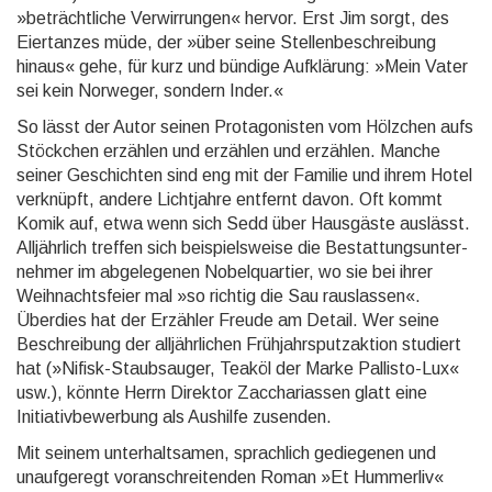
»beträcht­liche Verwir­rungen« hervor. Erst Jim sorgt, des
Eiertanzes müde, der »über seine Stellen­beschrei­bung
hinaus« gehe, für kurz und bündige Aufklärung: »Mein Vater
sei kein Norweger, sondern Inder.«
So lässt der Autor seinen Protagonisten vom Hölzchen aufs
Stöckchen erzählen und erzählen und erzählen. Manche
seiner Geschichten sind eng mit der Familie und ihrem Hotel
verknüpft, andere Lichtjahre entfernt davon. Oft kommt
Komik auf, etwa wenn sich Sedd über Hausgäste auslässt.
Alljährlich treffen sich bei­spiels­weise die Be­stattungs­unter­
nehmer im abgelegenen Nobel­quartier, wo sie bei ihrer
Weih­nachts­feier mal »so richtig die Sau rauslassen«.
Überdies hat der Erzähler Freude am Detail. Wer seine
Beschrei­bung der alljähr­lichen Früh­jahrs­putz­aktion studiert
hat (»Nifisk-Staubsauger, Teaköl der Marke Pallisto-Lux«
usw.), könnte Herrn Direktor Zaccha­riassen glatt eine
Initiativ­bewer­bung als Aushilfe zusenden.
Mit seinem unterhaltsamen, sprachlich gediegenen und
unaufgeregt voran­schreiten­den Roman »Et Hummerliv«