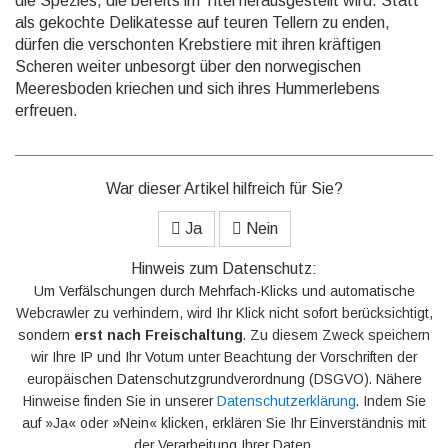
die Spezies, die bereits im Titel herausge­stellt wird. Statt
als gekochte Delikatesse auf teuren Tellern zu enden,
dürfen die verschonten Krebstiere mit ihren kräftigen
Scheren weiter unbesorgt über den norwegi­schen
Meeresboden kriechen und sich ihres Hummer­lebens
erfreuen.
War dieser Artikel hilfreich für Sie?
Ja
Nein
Hinweis zum Datenschutz:
Um Verfälschungen durch Mehrfach-Klicks und automatische
Webcrawler zu verhindern, wird Ihr Klick nicht sofort berücksichtigt,
sondern
erst nach Freischaltung
. Zu diesem Zweck speichern
wir Ihre IP und Ihr Votum unter Beachtung der Vorschriften der
europäischen Datenschutzgrundverordnung (DSGVO). Nähere
Hinweise finden Sie in unserer
Datenschutzerklärung
. Indem Sie
auf »Ja« oder »Nein« klicken, erklären Sie Ihr Einverständnis mit
der Verarbeitung Ihrer Daten.