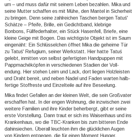
um – und muss dafür mit seinem Leben bezahlen. Mika und
seine Mutter schaffen es mit Mühe, den Mantel in Sicher­heit
zu bringen. Denn seine zahl­reichen Taschen ber­gen Tatuś'
Schätze – Pfeife, Brille, ein Gedicht­band, klebrige
Bonbons, Füll­feder­halter, ein Stück Hasen­fell, Briefe, eine
kleine Geige mit Bogen. Das wichtigste Objekt ist im Saum
ein­genäht: Ein Schlüssel­chen öffnet Mika die geheime Tür
zu Tatuś' Refugium, seiner Werk­statt. Hier hatte Tatuś
gelebt, inmitten von selbst gefertigten Hand­puppen mit
Papp­maché­köpfen in ver­schie­de­nen Stadien der Voll­
endung. Hier stehen Leim und Lack, dort liegen Holz­leisten
und Draht bereit, und neben Nadel und Faden warten halb­
fertige Stoff­reste und Einzel­teile auf ihre Be­see­lung.
Mika findet Gefallen an der kleinen Welt, die sein Großvater
erschaffen hat. In der engen Wohnung, die in­zwi­schen zwei
weitere Familien und ihre Kinder beher­bergt, gibt er seine
erste Vor­stellung. Dann traut er sich ins Waisen­haus und ins
Kranken­haus, wo die TBC-Kranken bis zum bitteren Ende
dahin­siechen. Über­all leuchten ihm die glück­lichen Augen
von Kindern entgegen, die für einen Moment Hunger,