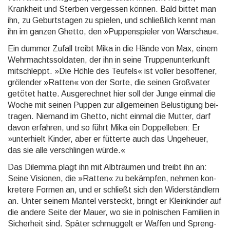
Krankheit und Sterben vergessen können. Bald bittet man
ihn, zu Geburts­tagen zu spielen, und schließ­lich kennt man
ihn im ganzen Ghetto, den »Puppen­spieler von Warschau«.
Ein dummer Zufall treibt Mika in die Hände von Max, einem
Wehr­machts­soldaten, der ihn in seine Truppen­unter­kunft
mitschleppt. »Die Höhle des Teufels« ist voller besoffener,
grölender »Ratten« von der Sorte, die seinen Groß­vater
getötet hatte. Ausgerechnet hier soll der Junge einmal die
Woche mit sei­nen Puppen zur all­ge­mei­nen Be­lus­ti­gung bei­
tragen. Niemand im Ghetto, nicht einmal die Mutter, darf
davon erfahren, und so führt Mika ein Doppel­leben: Er
»unter­hielt Kinder, aber er fütterte auch das Un­ge­heuer,
das sie alle ver­schlin­gen würde.«
Das Dilemma plagt ihn mit Albträumen und treibt ihn an:
Seine Visionen, die »Ratten« zu be­kämp­fen, neh­men kon­
kre­tere Formen an, und er schließt sich den Wider­ständlern
an. Unter seinem Mantel ver­steckt, bringt er Klein­kinder auf
die andere Seite der Mauer, wo sie in pol­ni­schen Familien in
Sicher­heit sind. Später schmuggelt er Waffen und Spreng­