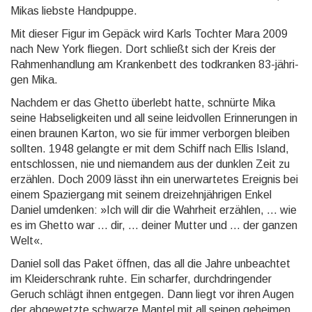
Mikas liebste Hand­puppe.
Mit dieser Figur im Gepäck wird Karls Tochter Mara 2009
nach New York fliegen. Dort schließt sich der Kreis der
Rahmen­hand­lung am Kranken­bett des tod­kranken 83-jähri­
gen Mika.
Nachdem er das Ghetto über­lebt hatte, schnürte Mika
seine Hab­selig­keiten und all seine leid­vol­len Er­in­ne­run­gen in
einen braunen Karton, wo sie für immer ver­borgen bleiben
sollten. 1948 gelangte er mit dem Schiff nach Ellis Island,
entschlossen, nie und nieman­dem aus der dunklen Zeit zu
erzählen. Doch 2009 lässt ihn ein un­er­war­te­tes Ereignis bei
einem Spazier­gang mit seinem drei­zehn­jähri­gen Enkel
Daniel um­denken: »Ich will dir die Wahr­heit erzählen, ... wie
es im Ghetto war ... dir, ... deiner Mutter und ... der ganzen
Welt«.
Daniel soll das Paket öffnen, das all die Jahre un­be­ach­tet
im Kleider­schrank ruhte. Ein scharfer, durch­drin­gen­der
Geruch schlägt ihnen ent­gegen. Dann liegt vor ihren Augen
der ab­ge­wetz­te schwarze Mantel mit all seinen ge­hei­men