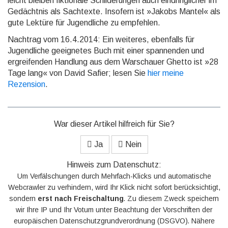
leicht bleiben fiktio­nale Schil­derun­gen auch ein­dring­licher im
Ge­dächt­nis als Sach­texte. In­so­fern ist »Jakobs Mantel« als
gute Lektüre für Jugend­liche zu empfehlen.
Nachtrag vom 16.4.2014: Ein weiteres, ebenfalls für
Jugendliche geeignetes Buch mit einer spannenden und
ergreifenden Handlung aus dem Warschauer Ghetto ist »28
Tage lang« von David Safier; lesen Sie
hier meine
Rezension
.
War dieser Artikel hilfreich für Sie?
Ja
Nein
Hinweis zum Datenschutz:
Um Verfälschungen durch Mehrfach-Klicks und automatische
Webcrawler zu verhindern, wird Ihr Klick nicht sofort berücksichtigt,
sondern
erst nach Freischaltung
. Zu diesem Zweck speichern
wir Ihre IP und Ihr Votum unter Beachtung der Vorschriften der
europäischen Datenschutzgrundverordnung (DSGVO). Nähere