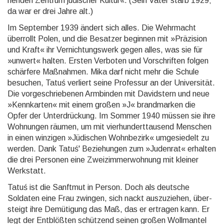
hen­den Zentrum jüdi­scher Kultur«. (Sein Vater starb 1929;
da war er drei Jahre alt.)
Im September 1939 ändert sich alles. Die Wehrmacht
überrollt Polen, und die Besatzer beginnen mit »Prä­zi­sion
und Kraft« ihr Ver­nich­tungs­werk gegen alles, was sie für
»unwert« halten. Ersten Verboten und Vor­schrif­ten folgen
schär­fere Maß­nah­men. Mika darf nicht mehr die Schule
besuchen, Tatuś verliert seine Pro­fes­sur an der Uni­versi­tät.
Die vor­ge­schrie­benen Arm­binden mit Da­vid­stern und neue
»Kenn­karten« mit einem großen »J« brand­marken die
Opfer der Unter­drückung. Im Sommer 1940 müssen sie ihre
Woh­nun­gen räumen, um mit vier­hun­dert­tau­send Menschen
in einen winzigen »Jüdi­schen Wohn­bezirk« um­ge­sie­delt zu
werden. Dank Tatuś' Bezie­hun­gen zum »Juden­rat« erhalten
die drei Personen eine Zwei­zim­mer­woh­nung mit kleiner
Werkstatt.
Tatuś ist die Sanftmut in Person. Doch als deutsche
Soldaten eine Frau zwingen, sich nackt aus­zu­zie­hen, über­
steigt ihre De­müti­gung das Maß, das er ertragen kann. Er
legt der Ent­blöß­ten schützend seinen großen Woll­man­tel