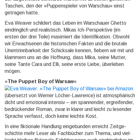
Taschen, den der »Puppenspieler von Warschau« einst
getragen hatte.
Eva Weaver schildert das Leben im War­schauer Ghetto
ein­dring­lich und realis­tisch. Mikas Ich-Per­spek­tive (im
ersten der drei Teile) maxi­miert die Identi­fikation. Obwohl
wir Er­wach­senen die his­to­rischen Fakten und die brutale
Un­ent­rinn­bar­keit der Schick­sale kennen, fiebern wir mit und
klam­mern uns an die Hoff­nung, dass Mika, seine Mutter,
seine Tante Cara und Elli, seine erste Liebe, über­leben
mögen.
»
The Puppet Boy of Warsaw
«
(übersetzt von Werner Löcher-Lawrence) ist atmo­sphä­risch
dicht und emo­tional intensiv – ein span­nen­der, ergrei­fender,
be­drücken­der Roman, zwar in klarer und leicht zu lesender
Sprache verfasst, doch keine leichte Kost.
In eine fiktionale Handlung ein­ge­bun­den erreicht Zeit­ge­
schichte mehr Leser als Fach­bücher zum Thema, und viel­