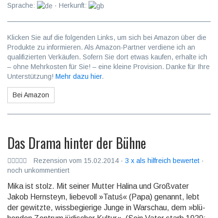
Sprache:
· Herkunft:
Klicken Sie auf die folgenden Links, um sich bei Amazon über die
Produkte zu informieren. Als Amazon-Partner verdiene ich an
qualifizierten Verkäufen. Sofern Sie dort etwas kaufen, erhalte ich
– ohne Mehrkosten für Sie! – eine kleine Provision. Danke für Ihre
Unterstützung!
Mehr dazu hier
.
Bei Amazon
Das Drama hinter der Bühne
Rezension vom 15.02.2014 ·
3 x als hilfreich bewertet
·
noch unkommentiert
Mika ist stolz. Mit seiner Mutter Halina und Groß­vater
Jakob Hern­steyn, liebe­voll »Tatuś« (Papa) genannt, lebt
der gewitzte, wiss­begierige Junge in War­schau, dem »blü­