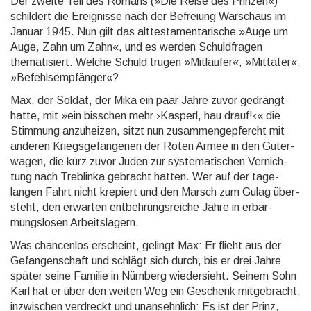
Der zweite Teil des Romans (»Die Reise des Prinzen«)
schildert die Ereig­nisse nach der Befreiung War­schaus im
Januar 1945. Nun gilt das alt­testa­men­tari­sche »Auge um
Auge, Zahn um Zahn«, und es wer­den Schuld­fragen
thematisiert. Welche Schuld trugen »Mitläufer«, »Mittäter«,
»Befehls­empfänger«?
Max, der Soldat, der Mika ein paar Jahre zuvor gedrängt
hatte, mit »ein bisschen mehr ›Kasperl, hau drauf!‹« die
Stimmung anzu­heizen, sitzt nun zusammen­gepfercht mit
anderen Kriegs­gefan­genen der Roten Armee in den Güter­
wagen, die kurz zuvor Juden zur systema­tischen Vernich­
tung nach Treblinka gebracht hatten. Wer auf der tage­
langen Fahrt nicht krepiert und den Marsch zum Gulag über­
steht, den erwarten ent­beh­rungs­reiche Jahre in er­bar­
mungs­losen Arbeits­lagern.
Was chancenlos erscheint, gelingt Max: Er flieht aus der
Ge­fangen­schaft und schlägt sich durch, bis er drei Jahre
später seine Familie in Nürn­berg wieder­sieht. Seinem Sohn
Karl hat er über den weiten Weg ein Geschenk mit­ge­bracht,
inzwischen verdreckt und un­an­sehn­lich: Es ist der Prinz,