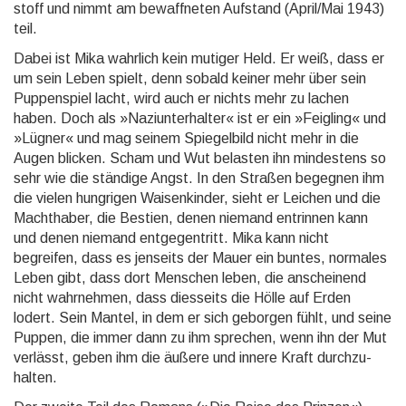
stoff und nimmt am bewaff­neten Aufstand (April/Mai 1943)
teil.
Dabei ist Mika wahrlich kein mutiger Held. Er weiß, dass er
um sein Leben spielt, denn sobald keiner mehr über sein
Puppen­spiel lacht, wird auch er nichts mehr zu lachen
haben. Doch als »Nazi­unter­halter« ist er ein »Feigling« und
»Lügner« und mag seinem Spiegel­bild nicht mehr in die
Augen blicken. Scham und Wut belasten ihn mindestens so
sehr wie die ständige Angst. In den Straßen begegnen ihm
die vielen hung­rigen Waisen­kinder, sieht er Leichen und die
Macht­haber, die Bestien, denen niemand entrinnen kann
und denen niemand entgegen­tritt. Mika kann nicht
begreifen, dass es jenseits der Mauer ein buntes, normales
Leben gibt, dass dort Menschen leben, die anscheinend
nicht wahr­nehmen, dass diesseits die Hölle auf Erden
lodert. Sein Mantel, in dem er sich geborgen fühlt, und seine
Puppen, die immer dann zu ihm sprechen, wenn ihn der Mut
verlässt, geben ihm die äußere und innere Kraft durch­zu­
halten.