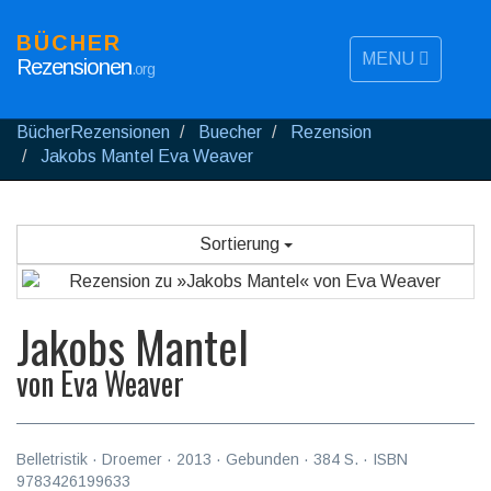
BÜCHER
MENU
Rezensionen
.org
BücherRezensionen
Buecher
Rezension
Jakobs Mantel Eva Weaver
Sortierung
Jakobs Mantel
von
Eva Weaver
Belletristik
·
Droemer
·
2013
· Gebunden ·
384
S. · ISBN
9783426199633