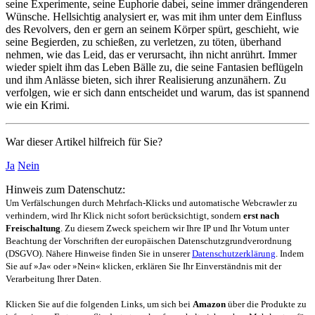
seine Experi­mente, seine Euphorie dabei, seine immer drängen­deren
Wünsche. Hell­sichtig analy­siert er, was mit ihm unter dem Einfluss
des Revolvers, den er gern an seinem Körper spürt, geschieht, wie
seine Begierden, zu schießen, zu verletzen, zu töten, überhand
nehmen, wie das Leid, das er verursacht, ihn nicht anrührt. Immer
wieder spielt ihm das Leben Bälle zu, die seine Fantasien beflügeln
und ihm Anlässe bieten, sich ihrer Realisie­rung anzu­nähern. Zu
verfolgen, wie er sich dann ent­scheidet und warum, das ist spannend
wie ein Krimi.
War dieser Artikel hilfreich für Sie?
Ja
Nein
Hinweis zum Datenschutz:
Um Verfälschungen durch Mehrfach-Klicks und automatische Webcrawler zu
verhindern, wird Ihr Klick nicht sofort berücksichtigt, sondern
erst nach
Freischaltung
. Zu diesem Zweck speichern wir Ihre IP und Ihr Votum unter
Beachtung der Vorschriften der europäischen Datenschutzgrundverordnung
(DSGVO). Nähere Hinweise finden Sie in unserer
Datenschutzerklärung
. Indem
Sie auf »Ja« oder »Nein« klicken, erklären Sie Ihr Einverständnis mit der
Verarbeitung Ihrer Daten.
Klicken Sie auf die folgenden Links, um sich bei
Amazon
über die Produkte zu