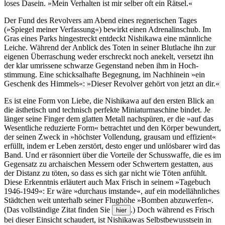
loses Dasein. »Mein Verhalten ist mir selber oft ein Rätsel.«
Der Fund des Revolvers am Abend eines regneri­schen Tages
(»Spiegel meiner Verfassung«) bewirkt einen Adre­nalin­schub. Im
Gras eines Parks hinge­streckt entdeckt Nishi­kawa eine männliche
Leiche. Während der Anblick des Toten in seiner Blutlache ihn zur
eigenen Über­raschung weder erschreckt noch anekelt, versetzt ihn
der klar umrissene schwarze Gegenstand neben ihm in Hoch­
stimmung. Eine schicksal­hafte Begeg­nung, im Nach­hinein »ein
Geschenk des Himmels«: »Dieser Revolver gehört von jetzt an dir.«
Es ist eine Form von Liebe, die Nishi­kawa auf den ersten Blick an
die ästhetisch und technisch perfekte Miniatur­maschine bindet. Je
länger seine Finger dem glatten Metall nach­spüren, er die »auf das
Wesent­liche reduzierte Form« betrachtet und den Körper bewundert,
der seinen Zweck in »höchster Voll­endung, grausam und effizient«
erfüllt, indem er Leben zerstört, desto enger und unlös­barer wird das
Band. Und er räson­niert über die Vorteile der Schuss­waffe, die es im
Gegen­satz zu archai­schen Messern oder Schwertern gestatten, aus
der Distanz zu töten, so dass es sich gar nicht wie Töten anfühlt.
Diese Erkenntnis erläutert auch Max Frisch in seinem »Tage­buch
1946-1949«: Er wäre »durchaus imstande«, auf ein modell­ähnliches
Städtchen weit unterhalb seiner Flughöhe »Bomben abzuwerfen«.
(Das voll­ständige Zitat finden Sie
.) Doch während es Frisch
hier
bei dieser Einsicht schaudert, ist Nishi­kawas Selbst­bewusst­sein in