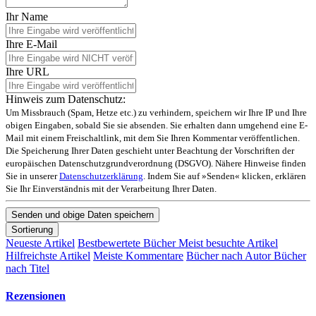
Ihr Name
Ihre E-Mail
Ihre URL
Hinweis zum Datenschutz:
Um Missbrauch (Spam, Hetze etc.) zu verhindern, speichern wir Ihre IP und Ihre
obigen Eingaben, sobald Sie sie absenden. Sie erhalten dann umgehend eine E-
Mail mit einem Freischaltlink, mit dem Sie Ihren Kommentar veröffentlichen.
Die Speicherung Ihrer Daten geschieht unter Beachtung der Vorschriften der
europäischen Datenschutzgrundverordnung (DSGVO). Nähere Hinweise finden
Sie in unserer
Datenschutzerklärung
. Indem Sie auf »Senden« klicken, erklären
Sie Ihr Einverständnis mit der Verarbeitung Ihrer Daten.
Sortierung
Neueste Artikel
Bestbewertete Bücher
Meist besuchte Artikel
Hilfreichste Artikel
Meiste Kommentare
Bücher nach Autor
Bücher
nach Titel
Rezensionen