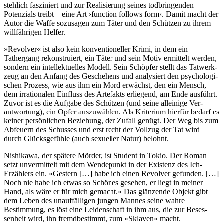
stehlich fasziniert und zur Realisie­rung seines tod­bringen­den
Potenzials treibt – eine Art ›function follows form‹. Damit macht der
Autor die Waffe sozusagen zum Täter und den Schützen zu ihrem
will­fähri­gen Helfer.
»Revolver« ist also kein konventioneller Krimi, in dem ein
Tathergang rekon­struiert, ein Täter und sein Motiv ermittelt werden,
sondern ein intellek­tuelles Modell. Sein Schöpfer stellt das Tatwerk­
zeug an den Anfang des Geschehens und analysiert den psy­chologi­
schen Prozess, wie aus ihm ein Mord erwächst, den ein Mensch,
dem irratio­nalen Einfluss des Artefakts erliegend, am Ende ausführt.
Zuvor ist es die Aufgabe des Schützen (und seine alleinige Ver­
antwor­tung), ein Opfer auszu­wählen. Als Kriterium hierfür bedarf es
keiner persön­lichen Beziehung, der Zufall genügt. Der Weg bis zum
Abfeuern des Schusses und erst recht der Vollzug der Tat wird
durch Glücks­gefühle (auch sexueller Natur) belohnt.
Nishikawa, der spätere Mörder, ist Student in Tokio. Der Roman
setzt unver­mittelt mit dem Wende­punkt in der Existenz des Ich-
Erzählers ein. »Gestern […] habe ich einen Revolver gefunden. […]
Noch nie habe ich etwas so Schönes gesehen, er liegt in meiner
Hand, als wäre er für mich gemacht.« Das glänzende Objekt gibt
dem Leben des un­auffäl­ligen jungen Mannes seine wahre
Bestimmung, es löst eine Leiden­schaft in ihm aus, die zur Beses­
senheit wird, ihn fremd­bestimmt, zum »Sklaven« macht.