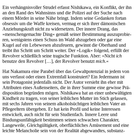
Ein verhängnisvoller Strudel erfasst Nishi­kawa, ein Konflikt, der ihn
an den Rand des Wahnsinns und die Polizei auf der Suche nach
einem Mörder in seine Nähe bringt. Indem seine Gedanken fortan
obsessiv um die Waffe kreisen, vermag er sich ihrer dämoni­schen
An­ziehungs­kraft nicht zu wider­setzen. Der innere Drang, das
»menschen­gemachte Ding« gemäß seiner Bestimmung auszu­probie­
ren, wenigstens einen Schuss im Wald abzugeben oder gar eine
Kugel auf ein Lebewesen abzu­feuern, gewinnt die Oberhand und
treibt ihn Schritt um Schritt weiter. Der »Logik« folgend, erfüllt der
Revolver schließ­lich seine tragische Funktion. Aber: »Nicht
ich
benutze den Revolver […], der Revolver benutzt
mich
.«
Hat Nakamura eine Parabel über das Gewalt­poten­zial in jedem von
uns verfasst oder einen Extremfall kon­struiert? Ein Jeder­mann ist
sein Prota­gonist jeden­falls nicht. Der Autor versieht ihn eher mit
Attributen eines Außen­seiters, die in ihrer Summe eine gewisse Prä­
disposi­tion begründen mögen. Nishi­kawa hat an einer unbe­wältig­ten
Kindheit zu tragen, von seiner leiblichen Mutter im Stich gelassen,
mit sechs Jahren von seinem alkohol­süchti­gen leiblichen Vater an
Pflege­eltern übergeben. Er hat kein Profil und keine Interessen
entwickelt, auch nicht für sein Studien­fach. Innere Leere und
Bindungs­unfähig­keit bestimmen seinen schwachen Charakter,
Lange­weile, Gleich­gültig­keit, ober­fläch­liches Amüse­ment und eine
leichte Melan­cholie sein von der Realität abge­wandtes, substanz­