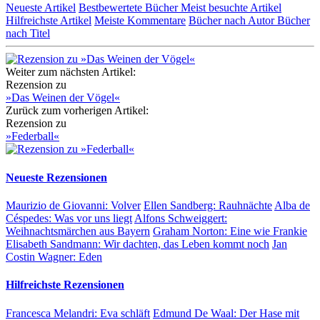
Neueste Artikel
Bestbewertete Bücher
Meist besuchte Artikel
Hilfreichste Artikel
Meiste Kommentare
Bücher nach Autor
Bücher
nach Titel
Weiter zum nächsten Artikel:
Rezension zu
»Das Weinen der Vögel«
Zurück zum vorherigen Artikel:
Rezension zu
»Federball«
Neueste Rezensionen
Maurizio de Giovanni:
Volver
Ellen Sandberg:
Rauhnächte
Alba de
Céspedes:
Was vor uns liegt
Alfons Schweiggert:
Weihnachtsmärchen aus Bayern
Graham Norton:
Eine wie Frankie
Elisabeth Sandmann:
Wir dachten, das Leben kommt noch
Jan
Costin Wagner:
Eden
Hilfreichste Rezensionen
Francesca Melandri:
Eva schläft
Edmund De Waal:
Der Hase mit