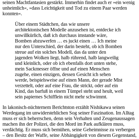
seinen Macht­fanta­sien gestärkt. Immer­hin findet auch er »ein wenig
unheim­lich«, »dass Leichtig­keit und Tod zu einem Paar werden
konnten«.
Über einem Städtchen, das wie unsere
architektonischen Modelle anzusehen ist, entdecke ich
unwillkürlich, daß ich durchaus imstande wäre,
Bomben abzuwerfen … es juckt einen … Ich meine
nur den Unterschied, der darin besteht, ob ich Bomben
streue auf ein solches Modell, das da unter den
jagenden Wolken liegt, halb rührend, halb langweilig
und kleinlich, oder ob ich ebenfalls dort unten stehe,
mein Sackmesser öffne und auf einen Menschen
zugehe, einen einzigen, dessen Gesicht ich sehen
werde, beispielsweise auf einen Mann, der gerade Mist
verzettelt, oder auf eine Frau, die strickt, oder auf ein
Kind, das barfuß in einem Tümpel steht und heult, weil
sein papiernes Schifflein nicht mehr schwimmt.
In lakonisch-nüchternem Berichts­ton erzählt Nishi­kawa seinen
Werde­gang im unwider­stehli­chen Sog seiner Faszi­nation. Im Alltag
muss er sich beherr­schen, denn sein Verhalten und Zeugen­aussa­gen
machen ihn der Polizei, die den Mord im Park aufklären muss,
verdächtig. Er muss sich bemühen, seine Geheim­nisse zu verbergen
– den Besitz der Waffe, seine Ab­hängig­keit von diesem Gegen­stand,