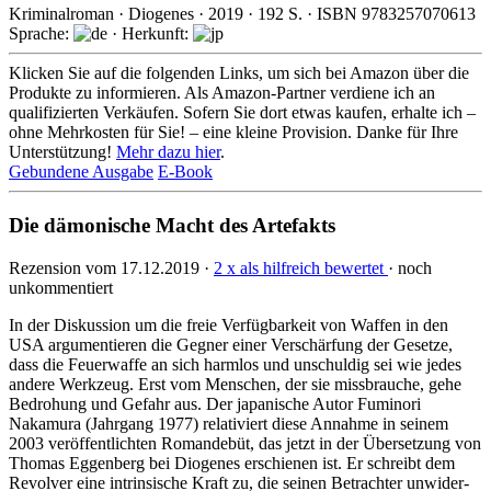
Kriminalroman
·
Diogenes
·
2019
·
192
S. · ISBN
9783257070613
Sprache:
· Herkunft:
Klicken Sie auf die folgenden Links, um sich bei Amazon über die
Produkte zu informieren. Als Amazon-Partner verdiene ich an
qualifizierten Verkäufen. Sofern Sie dort etwas kaufen, erhalte ich –
ohne Mehrkosten für Sie! – eine kleine Provision. Danke für Ihre
Unterstützung!
Mehr dazu hier
.
Gebundene Ausgabe
E-Book
Die dämonische Macht des Artefakts
Rezension vom 17.12.2019 ·
2 x als hilfreich bewertet
· noch
unkommentiert
In der Diskussion um die freie Verfügbarkeit von Waffen in den
USA argumen­tieren die Gegner einer Verschär­fung der Gesetze,
dass die Feuerwaffe an sich harmlos und unschuldig sei wie jedes
andere Werkzeug. Erst vom Menschen, der sie miss­brauche, gehe
Bedrohung und Gefahr aus. Der japanische Autor Fuminori
Nakamura (Jahrgang 1977) relati­viert diese Annahme in seinem
2003 veröf­fentlich­ten Romandebüt, das jetzt in der Überset­zung von
Thomas Eggen­berg bei Diogenes erschienen ist. Er schreibt dem
Revolver eine intrinsi­sche Kraft zu, die seinen Betrachter unwider­