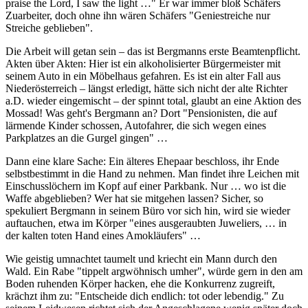
praise the Lord, I saw the light …" Er war immer bloß Schäfers
Zuarbeiter, doch ohne ihn wären Schäfers "Geniestreiche nur
Streiche geblieben".
Die Arbeit will getan sein – das ist Bergmanns erste Beamtenpflicht.
Akten über Akten: Hier ist ein alkoholisierter Bürgermeister mit
seinem Auto in ein Möbelhaus gefahren. Es ist ein alter Fall aus
Niederösterreich – längst erledigt, hätte sich nicht der alte Richter
a.D. wieder eingemischt – der spinnt total, glaubt an eine Aktion des
Mossad! Was geht's Bergmann an? Dort "Pensionisten, die auf
lärmende Kinder schossen, Autofahrer, die sich wegen eines
Parkplatzes an die Gurgel gingen" …
Dann eine klare Sache: Ein älteres Ehepaar beschloss, ihr Ende
selbstbestimmt in die Hand zu nehmen. Man findet ihre Leichen mit
Einschusslöchern im Kopf auf einer Parkbank. Nur … wo ist die
Waffe abgeblieben? Wer hat sie mitgehen lassen? Sicher, so
spekuliert Bergmann in seinem Büro vor sich hin, wird sie wieder
auftauchen, etwa im Körper "eines ausgeraubten Juweliers, … in
der kalten toten Hand eines Amokläufers" …
Wie geistig umnachtet taumelt und kriecht ein Mann durch den
Wald. Ein Rabe "tippelt argwöhnisch umher", würde gern in den am
Boden ruhenden Körper hacken, ehe die Konkurrenz zugreift,
krächzt ihm zu: "Entscheide dich endlich: tot oder lebendig." Zu