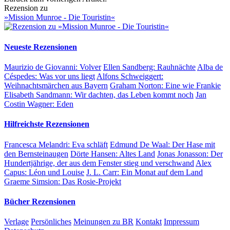
Rezension zu
»Mission Munroe - Die Touristin«
Neueste Rezensionen
Maurizio de Giovanni:
Volver
Ellen Sandberg:
Rauhnächte
Alba de
Céspedes:
Was vor uns liegt
Alfons Schweiggert:
Weihnachtsmärchen aus Bayern
Graham Norton:
Eine wie Frankie
Elisabeth Sandmann:
Wir dachten, das Leben kommt noch
Jan
Costin Wagner:
Eden
Hilfreichste Rezensionen
Francesca Melandri:
Eva schläft
Edmund De Waal:
Der Hase mit
den Bernsteinaugen
Dörte Hansen:
Altes Land
Jonas Jonasson:
Der
Hundertjährige, der aus dem Fenster stieg und verschwand
Alex
Capus:
Léon und Louise
J. L. Carr:
Ein Monat auf dem Land
Graeme Simsion:
Das Rosie-Projekt
Bücher Rezensionen
Verlage
Persönliches
Meinungen zu BR
Kontakt
Impressum