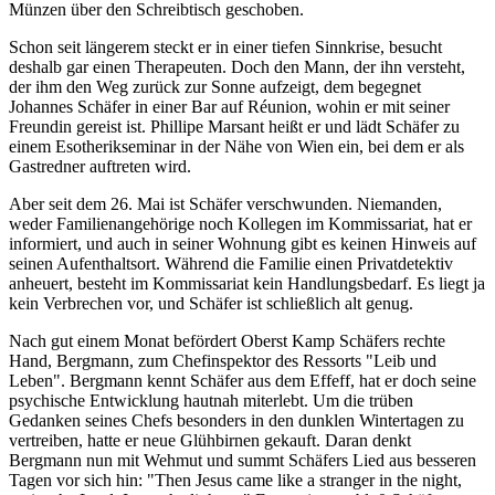
Münzen über den Schreibtisch geschoben.
Schon seit längerem steckt er in einer tiefen Sinnkrise, besucht
deshalb gar einen Therapeuten. Doch den Mann, der ihn versteht,
der ihm den Weg zurück zur Sonne aufzeigt, dem begegnet
Johannes Schäfer in einer Bar auf Réunion, wohin er mit seiner
Freundin gereist ist. Phillipe Marsant heißt er und lädt Schäfer zu
einem Esotherikseminar in der Nähe von Wien ein, bei dem er als
Gastredner auftreten wird.
Aber seit dem 26. Mai ist Schäfer verschwunden. Niemanden,
weder Familienangehörige noch Kollegen im Kommissariat, hat er
informiert, und auch in seiner Wohnung gibt es keinen Hinweis auf
seinen Aufenthaltsort. Während die Familie einen Privatdetektiv
anheuert, besteht im Kommissariat kein Handlungsbedarf. Es liegt ja
kein Verbrechen vor, und Schäfer ist schließlich alt genug.
Nach gut einem Monat befördert Oberst Kamp Schäfers rechte
Hand, Bergmann, zum Chefinspektor des Ressorts "Leib und
Leben". Bergmann kennt Schäfer aus dem Effeff, hat er doch seine
psychische Entwicklung hautnah miterlebt. Um die trüben
Gedanken seines Chefs besonders in den dunklen Wintertagen zu
vertreiben, hatte er neue Glühbirnen gekauft. Daran denkt
Bergmann nun mit Wehmut und summt Schäfers Lied aus besseren
Tagen vor sich hin: "Then Jesus came like a stranger in the night,