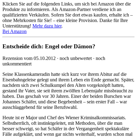
Klicken Sie auf die folgenden Links, um sich bei Amazon über die
Produkte zu informieren. Als Amazon-Partner verdiene ich an
qualifizierten Verkäufen. Sofern Sie dort etwas kaufen, erhalte ich –
ohne Mehrkosten für Sie! – eine kleine Provision. Danke für Ihre
Unterstützung!
Mehr dazu hier
.
Bei Amazon
Entscheide dich: Engel oder Dämon?
Rezension vom 05.10.2012 · noch unbewertet · noch
unkommentiert
Seine Klassenkameradin hatte sich kurz vor ihrem Abitur auf die
Eisenbahngeleise gelegt und ihrem Leben ein Ende gemacht. Später,
nachdem sich zwei Schulkumpel den Alten vorgeknöpft hatten,
gestand ihr Vater, sie seit ihrem zwölften Lebensjahr missbraucht zu
haben. Das geschah vor 30 Jahren. Einer der beiden Burschen war
Johannes Schäfer, und diese Begebenheit – sein erster Fall – war
ausschlaggebend für seine Berufswahl.
Heute ist er Major und Chef des Wiener Kriminalkommissariats.
Selbstherrlich, oft instinktgeleitet, mit Methoden, über die man
besser schweigt, so hat Schäfer in der Vergangenheit spektakuläre
Fälle aufgeklärt, und wenn gar nichts weiterhalf, wurden schon mal