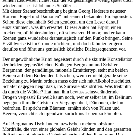
seinem Leidwesen richtet sich der Angeschlagene wenig später doch
wieder auf – es ist Johannes Schäfer …
Mit dieser Szenenbeschreibung beginnt Georg Haderers neuester
Roman "Engel und Dämonen" mit seinem bekannten Protagonisten.
Schon diese eineinhalb Seiten genügen, um den Leser darauf
einzustimmen, was ihn erwartet: Dieser Autor hat Esprit, einen
trockenen, oft hintersinnigen, oft schwarzen Humor, und er kann
Szenen ganz wunderbar dramaturgisch auf den Punkt bringen. Seine
Erzählweise ist im Grunde nüchtern, und doch fabuliert er gern
drauflos und führt uns genüsslich köstliche Dialogsequenzen vor.
Der ungewöhnliche Krimi begeistert durch die skurrile Konstellation
der beiden gegensätzlichen Kollegen Bergmann und Schäfer.
Bergmann, der geradlinige, rationale Ermittlertyp, steht mit beiden
Beinen auf dem Boden der Tatsachen, wenn er nicht gerade seine
Beziehung zu Martin ordnen muss oder sich mit Alkohol zuschüttet.
Schäfer dagegen neigt dazu, ins Surreale abzudriften. Was treibt ihn
da durch die Wälder? Hat man ihm bewusstseinsverändernde
Drogen verpasst? Er weiß kaum noch, wer er selber ist; im Delirium
begegnen ihm die Geister der Vergangenheit, Dämonen, die ihn
bedrohen. Er spricht mit Bäumen, ernährt sich von Pilzen und
Beeren, versucht sich irgendwie zurück ins Leben zu kämpfen.
Auf Bergmanns Tisch landen inzwischen mehrere obskure
Mordfälle, die von einer globalen Gefahr künden und den gesamten
Polizeiapparat inklusive Geheimdienste auf den Plan rufen. Die