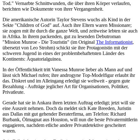
Tod." Vernarbte Schnittwunden, die über ihren Körper verlaufen,
berichten wie Dokumente von ihrer Vergangenheit.
Die amerikanische Autorin Taylor Stevens wuchs als Kind in der
Sekte "Children of God" auf. Auch ihre Eltern waren Missionare;
sie zogen mit ihr durch die ganze Welt, und zeitweise lebten sie auch
in Afrika. In ihrem packenden, gut zu lesenden Debutroman
"Mission Munroe - Die Touristin" (im Original
The Informationist
,
übersetzt von Leo Strohm) schickt sie ihre Protagonistin mit der
schweren Jugend in eines der problembehaftetsten Länder des
Kontinents: Äquatorialguinea.
In der Öffentlichkeit tritt Vanessa Munroe lieber als Mann auf und
lässt sich Michael rufen; ihre androgyne Top-Modelfigur erlaubt ihr
das. Diskret und im Alleingang erledigt sie weltweit - gegen gute
Bezahlung - Aufträge jeglicher Art für Organisationen, Politiker,
Privatleute.
Gerade hat sie in Ankara ihren letzten Auftrag erledigt; jetzt will sie
eine Auszeit nehmen. Doch da meldet sich Kate Breeden, Juristin
aus Dallas mit gut gehender Beraterfirma, am Telefon: Richard
Burbank, Ölmagnat aus Houston, will nun die beste Privatermittlerin
engagieren, nachdem etliche andere Privatdetektive gescheitert
waren.