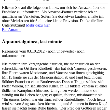
Klicken Sie auf die folgenden Links, um sich bei Amazon über die
Produkte zu informieren. Als Amazon-Partner verdiene ich an
qualifizierten Verkäufen. Sofern Sie dort etwas kaufen, erhalte ich –
ohne Mehrkosten für Sie! – eine kleine Provision. Danke für Ihre
Unterstützung!
Mehr dazu hier
.
Bei Amazon
Äquatorialguinea, last minute
Rezension vom 03.10.2012 · noch unbewertet · noch
unkommentiert
Nie mehr in ihre Vergangenheit zurück, nie mehr zurück an den
schrecklichen Ort ihrer Kindheit - das hat sich Vanessa geschworen.
Ihre Eltern waren Missionare, und Vanessa war ihnen gleichgültig.
Mit 15 haute sie aus der Missionsstation ab und fand bald in dem
Söldner Francisco einen Bruderersatz. Dessen Truppe schloss sich
Pieter Willem, ein sadistischer Killer, an. Er bildete Vanessa zu einer
tödlichen Kampfmaschine aus. Um gut zu werden, musste sie
ständig um ihr Leben bangen; er quälte, folterte, missbrauchte sie.
"Ihr ganzes Leben war ein Tanz auf der Rasierklinge." Noch heute
wird sie von Angstattacken übermannt, und Stimmen in ihrem Kopf
lassen sie nachts keine Ruhe finden. "Der Pfad der Gottlosen ist der