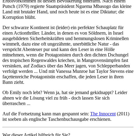
Erdölvorkommen ist dessen Bevölkerung bitterarm. Nach einem
Putsch (1979) regierte Staatspräsident Nguema Mbasogo das kleine
Land mit brutaler Hand, und noch heute ist es eine Diktatur; die
Korruption blüht.
Der schwarze Kontinent ist (leider) ein perfekter Schauplatz für
einen Actionthriller. Länder, in denen es von Söldnern, in Israel
ausgebildeten Sicherheitskräften und hemmungslosen Kriminellen
wimmelt, dazu eine oft ungezähmte, unerbittliche Natur - das
verspricht Abenteuer pur und kann den Leser in eine Hölle
mitnehmen, wenn die Protagonisten durch den dichten Dschungel
des tropischen Regenwaldes kriechen, in Mangrovensümpfen fast
versinken, auf Zodiacs über das Meer jagen, von Schlepperbanden
verfolgt werden ... Und mit Vanessa Munroe hat Taylor Stevens eine
façettenreiche Protagonistin erschaffen, die jeden Leser in ihren
Bann zieht.
Ob Emily noch lebt? Wenn ja, hat sie jemand gekidnappt? Leider
ahnen wir die Lösung viel zu früh - doch lassen Sie sich
überraschen ...
Auf die Fortsetzung kann man gespannt sein:
The Innocent
(2011)
ist soeben als englische Taschenbuchausgabe erschienen.
War dieser Artikel hilfreich für Sie?