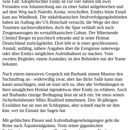
Sein Fall: Adoptivtochter Emily ist vor vier Jahren mit zwei
Freunden von Johannesburg aus zu einer Safari aufgebrochen und
auf dem Weg nach Nairobi, Kenia, verschollen. Emilys letzte Email
kam aus Windhoek. Die südafrikanischen Strafverfolgungsbehörden
haben im Auftrag der US-Botschaft versucht, die Wege der drei
Touristen nachzuvollziehen, doch die Spur verläuft sich nach
Zeugenaussagen im westafrikanischen Gabun. Der Mitreisende
Christof Berger ist psychisch erkrankt und in seine Heimat
Deutschland zurückgekehrt. Dort lebt er in einer geschlossenen
Anstalt, unfähig, nähere Angaben über die Ereignisse unterwegs
oder über Emilys möglichen Aufenthaltsort zu machen. Vom
zweiten Begleiter, einem Australier, ist den Behörden nur der Name
bekannt.
Nach einem intensiven Gespräch mit Burbank nimmt Munroe den
Suchauftrag an - widerwillig zwar, aber das dicke Salär kann man
kaum ausschlagen, und sie traut sich zu, über alte Verbindungen in
ihrer unsäglichen Heimat irgendetwas über Emily zu erfahren. Auch
auf Burbanks einzige Bedingung lässt sie sich ein: Sie muss seinen
Sicherheitsberater Miles Bradford mitnehmen. Den 30-jährigen
Exsöldner hat sie nun im Schlepptau, aber schnell macht sie ihm
klar, wer im Einsatz das Sagen hat.
Mit gefälschten Pässen und Aufenthaltsgenehmigungen geht die
Reise nach Äquatorialguinea. Trotz seiner gigantischen