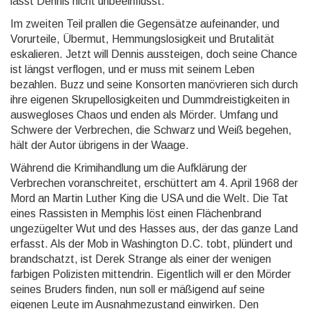
lässt Dennis nicht unbeein­flusst.
Im zweiten Teil prallen die Gegensätze aufeinander, und
Vorur­teile, Übermut, Hemmungs­losigkeit und Bruta­lität
eska­lieren. Jetzt will Dennis aus­steigen, doch seine Chance
ist längst verflogen, und er muss mit seinem Leben
bezahlen. Buzz und seine Konsorten manöv­rieren sich durch
ihre eigenen Skrupel­losig­keiten und Dumm­dreistig­keiten in
ausweg­loses Chaos und enden als Mörder. Umfang und
Schwere der Verbrechen, die Schwarz und Weiß begehen,
hält der Autor übrigens in der Waage.
Während die Krimihandlung um die Aufklärung der
Verbrechen voran­schreitet, erschüttert am 4. April 1968 der
Mord an Martin Luther King die USA und die Welt. Die Tat
eines Rassisten in Memphis löst einen Flächen­brand
ungezügelter Wut und des Hasses aus, der das ganze Land
erfasst. Als der Mob in Washington D.C. tobt, plündert und
brand­schatzt, ist Derek Strange als einer der wenigen
farbigen Poli­zisten mitten­drin. Eigentlich will er den Mörder
seines Bruders finden, nun soll er mäßigend auf seine
eigenen Leute im Ausnahme­zustand einwirken. Den