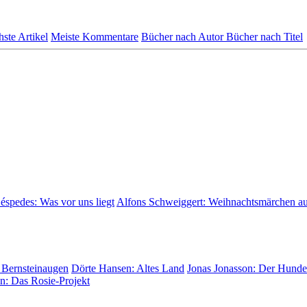
hste Artikel
Meiste Kommentare
Bücher nach Autor
Bücher nach Titel
Céspedes:
Was vor uns liegt
Alfons Schweiggert:
Weihnachtsmärchen a
 Bernsteinaugen
Dörte Hansen:
Altes Land
Jonas Jonasson:
Der Hunder
on:
Das Rosie-Projekt