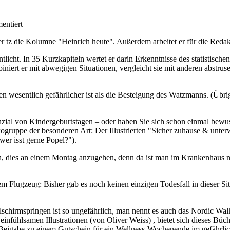
entiert
er tz die Kolumne "Heinrich heute". Außerdem arbeitet er für die Reda
ntlicht. In 35 Kurzkapiteln wertet er darin Erkenntnisse des statistis
niert er mit abwegigen Situationen, vergleicht sie mit anderen abstru
jen wesentlich gefährlicher ist als die Besteigung des Watzmanns. (Übrig
enzial von Kindergeburtstagen – oder haben Sie sich schon einmal bewu
ikogruppe der besonderen Art: Der Illustrierten "Sicher zuhause & un
wer isst gerne Popel?").
, dies an einem Montag anzugehen, denn da ist man im Krankenhaus nich
em Flugzeug: Bisher gab es noch keinen einzigen Todesfall in dieser S
llschirmspringen ist so ungefährlich, man nennt es auch das Nordic W
infühlsamen Illustrationen (von Oliver Weiss) , bietet sich dieses Büc
 Beigabe zu einem Gutschein für ein Wellness-Wochenende im gefährlic