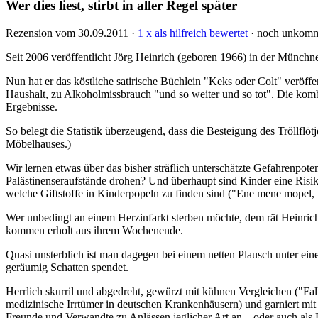
Wer dies liest, stirbt in aller Regel später
Rezension vom 30.09.2011 ·
1 x als hilfreich bewertet
· noch unkomm
Seit 2006 veröffentlicht Jörg Heinrich (geboren 1966) in der Münchn
Nun hat er das köstliche satirische Büchlein "Keks oder Colt" veröffe
Haushalt, zu Alkoholmissbrauch "und so weiter und so tot". Die kombi
Ergebnisse.
So belegt die Statistik überzeugend, dass die Besteigung des Tröllflöt
Möbelhauses.)
Wir lernen etwas über das bisher sträflich unterschätzte Gefahrenpot
Palästinenseraufstände drohen? Und überhaupt sind Kinder eine Ris
welche Giftstoffe in Kinderpopeln zu finden sind ("Ene mene mopel, 
Wer unbedingt an einem Herzinfarkt sterben möchte, dem rät Heinrich
kommen erholt aus ihrem Wochenende.
Quasi unsterblich ist man dagegen bei einem netten Plausch unter ein
geräumig Schatten spendet.
Herrlich skurril und abgedreht, gewürzt mit kühnen Vergleichen ("Fa
medizinische Irrtümer in deutschen Krankenhäusern) und garniert mit e
Freunde und Verwandte zu Anlässen jeglicher Art an – oder auch als