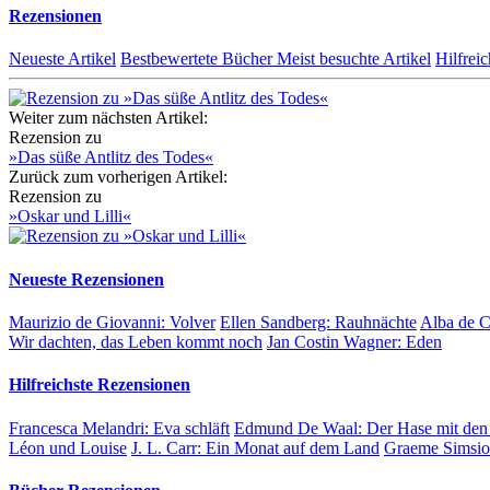
Rezensionen
Neueste Artikel
Bestbewertete Bücher
Meist besuchte Artikel
Hilfreic
Weiter zum nächsten Artikel:
Rezension zu
»Das süße Antlitz des Todes«
Zurück zum vorherigen Artikel:
Rezension zu
»Oskar und Lilli«
Neueste Rezensionen
Maurizio de Giovanni:
Volver
Ellen Sandberg:
Rauhnächte
Alba de 
Wir dachten, das Leben kommt noch
Jan Costin Wagner:
Eden
Hilfreichste Rezensionen
Francesca Melandri:
Eva schläft
Edmund De Waal:
Der Hase mit den
Léon und Louise
J. L. Carr:
Ein Monat auf dem Land
Graeme Simsi