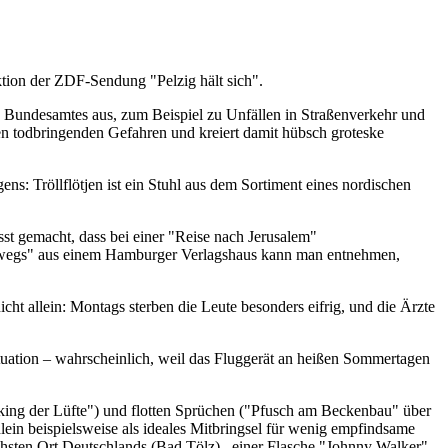
ktion der ZDF-Sendung "Pelzig hält sich".
chen Bundesamtes aus, zum Beispiel zu Unfällen in Straßenverkehr und
sen todbringenden Gefahren und kreiert damit hübsch groteske
ens: Tröllflötjen ist ein Stuhl aus dem Sortiment eines nordischen
sst gemacht, dass bei einer "Reise nach Jerusalem"
terwegs" aus einem Hamburger Verlagshaus kann man entnehmen,
t allein: Montags sterben die Leute besonders eifrig, und die Ärzte
ituation – wahrscheinlich, weil das Fluggerät an heißen Sommertagen
alking der Lüfte") und flotten Sprüchen ("Pfusch am Beckenbau" über
hlein beispielsweise als ideales Mitbringsel für wenig empfindsame
hsten Ort Deutschlands (Bad Tölz) , einer Flasche "Johnny Walker"