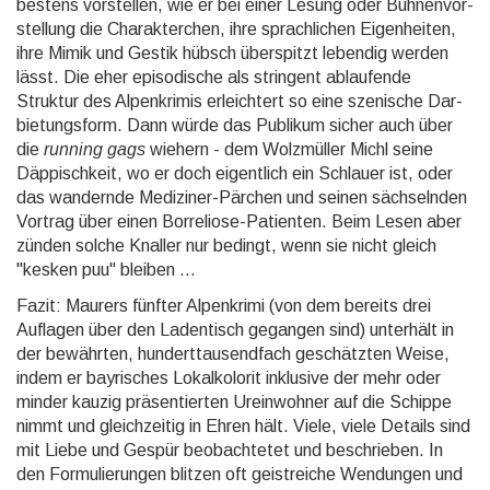
bestens vorstellen, wie er bei einer Lesung oder Bühnen­vor­
stellung die Charakterchen, ihre sprachlichen Eigenheiten,
ihre Mimik und Gestik hübsch überspitzt lebendig werden
lässt. Die eher episodische als stringent ablaufende
Struktur des Alpen­krimis erleichtert so eine szenische Dar­
bietungs­form. Dann würde das Publikum sicher auch über
die
running gags
wiehern - dem Wolzmüller Michl seine
Däppischkeit, wo er doch eigentlich ein Schlauer ist, oder
das wandernde Mediziner-Pärchen und seinen sächselnden
Vortrag über einen Borreliose-Patienten. Beim Lesen aber
zünden solche Knaller nur bedingt, wenn sie nicht gleich
"kesken puu" bleiben ...
Fazit: Maurers fünfter Alpenkrimi (von dem bereits drei
Auflagen über den Ladentisch gegangen sind) unterhält in
der bewährten, hundert­tausend­fach geschätzten Weise,
indem er bayrisches Lokalkolorit inklusive der mehr oder
minder kauzig präsentierten Ureinwohner auf die Schippe
nimmt und gleichzeitig in Ehren hält. Viele, viele Details sind
mit Liebe und Gespür beobachtetet und beschrieben. In
den Formulierungen blitzen oft geistreiche Wendungen und