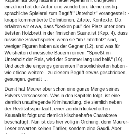
Kapitel hat Jörg Maurers neuer Alpenkrimi, und jedem
einzelnen hat der Autor eine wunderbare kleine geistig-
sprachliche Spielerei zum Begriff "Unterholz" vorangestellt -
knapp kommentierte Definitionen, Zitate, Kontexte. Da
erfahren wir etwa, dass "kesken puu" der Platz unter dem
tiefsten Holzbrett in der finnischen Sauna ist (Kap. 4), dass
russische Schachspieler, wenn sie "im Unterholz" sind,
weniger Figuren haben als der Gegner (12), und was für
Weisheiten chinesische Bauern reimen: "Sprießt im
Unterholz der Reis, wird der Sommer lang und heiß" (16).
Und auch die eingangs genannten Persön­lich­keiten haben -
wie etliche weitere - zu diesem Begriff etwas geschrieben,
gesungen, gemalt ...
Damit hat Maurer aber schon eine ganze Menge seines
Pulvers verschossen. Was in den Kapiteln folgt, ist eine
ziemlich unaufregende Krimihandlung, die ziemlich neben
der Realitätsspur läuft, einer ziemlich lückenhaften
Kausalität folgt und ziemlich klischeehafte Charaktere
beschäftigt. Nun ist das hier völlig in Ordnung, denn Maurer-
Leser erwarten keinen Thriller, sondern eine Gaudi. Aber