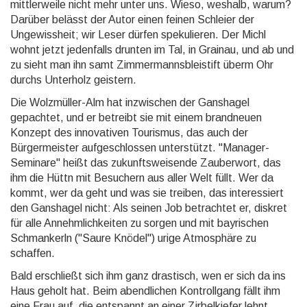
mittlerweile nicht mehr unter uns. Wieso, weshalb, warum?
Darüber belässt der Autor einen feinen Schleier der
Ungewissheit; wir Leser dürfen spekulieren. Der Michl
wohnt jetzt jedenfalls drunten im Tal, in Grainau, und ab und
zu sieht man ihn samt Zimmer­manns­bleistift überm Ohr
durchs Unterholz geistern.
Die Wolzmüller-Alm hat inzwischen der Ganshagel
gepachtet, und er betreibt sie mit einem brandneuen
Konzept des innovativen Tourismus, das auch der
Bürgermeister aufgeschlossen unterstützt. "Manager-
Seminare" heißt das zukunfts­weisende Zauberwort, das
ihm die Hüttn mit Besuchern aus aller Welt füllt. Wer da
kommt, wer da geht und was sie treiben, das interessiert
den Ganshagel nicht: Als seinen Job betrachtet er, diskret
für alle Annehm­lich­keiten zu sorgen und mit bayrischen
Schmankerln ("Saure Knödel") urige Atmosphäre zu
schaffen.
Bald erschließt sich ihm ganz drastisch, wen er sich da ins
Haus geholt hat. Beim abendlichen Kontrollgang fällt ihm
eine Frau auf, die entspannt an einer Zirbelkiefer lehnt.