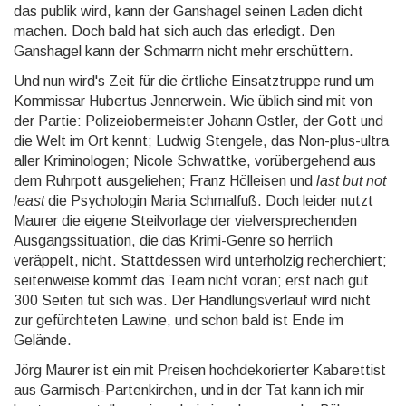
das publik wird, kann der Ganshagel seinen Laden dicht
machen. Doch bald hat sich auch das erledigt. Den
Ganshagel kann der Schmarrn nicht mehr erschüttern.
Und nun wird's Zeit für die örtliche Einsatztruppe rund um
Kommissar Hubertus Jennerwein. Wie üblich sind mit von
der Partie: Polizei­ober­meister Johann Ostler, der Gott und
die Welt im Ort kennt; Ludwig Stengele, das Non-plus-ultra
aller Kriminologen; Nicole Schwattke, vorübergehend aus
dem Ruhrpott ausgeliehen; Franz Hölleisen und
last but not
least
die Psychologin Maria Schmalfuß. Doch leider nutzt
Maurer die eigene Steilvorlage der viel­ver­sprechen­den
Ausgangs­situation, die das Krimi-Genre so herrlich
veräppelt, nicht. Stattdessen wird unterholzig recherchiert;
seitenweise kommt das Team nicht voran; erst nach gut
300 Seiten tut sich was. Der Handlungs­verlauf wird nicht
zur gefürchteten Lawine, und schon bald ist Ende im
Gelände.
Jörg Maurer ist ein mit Preisen hoch­dekorierter Kabarettist
aus Garmisch-Partenkirchen, und in der Tat kann ich mir