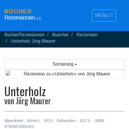
BÜCHER
MENU
Rezensionen
.org
BücherRezensionen
Buecher
Rezension
Unterholz Jörg Maurer
Sortierung
Unterholz
von
Jörg Maurer
Alpenkrimi
·
Scherz
·
2013
· Gebunden ·
432
S. · ISBN
9783651000421