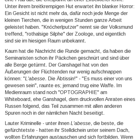
Unter ihrem breitkrempigen Hut erwartet ihn blanker Horror:
Ein Gesicht ist nicht mehr da, dafür noch jede Menge der
kleinen Tierchen, die in wenigen Stunden ganze Arbeit
geleistet haben. "Knöcherlputzer" nennt sie der Volksmund
treffend, "rothalsige Silphe" der Zoologe, und eigentlich
sind sie im hiesigen Raum unbekannt.
Kaum hat die Nachricht die Runde gemacht, da haben die
Seminaristen schon ihr Päckchen geschnürt und sind über
alle Berge getürmt. Der Ganshagel hat von den
Äußerungen der Flüchtenden nur wenig aufschnappen
können: "
L'abesse
. Die Äbtissin!" - "Es muss einer von uns
gewesen sein", raunte es; jemand trug eine Waffe. Im
Medienraum stand noch "OPTOGRAPHIE" am
Whiteboard, ehe Ganshagel, dem druckvollen Anraten eines
Russen folgend, das Teil zusammen mit allen anderen
Spuren noch in der nämlichen Nacht beseitigt.
Lauter Kriminelle - unter ihnen
L'abesse
, die beste, die
gefürchtetste - hatten ihr Stelldichein unter seinem Dach,
wollten Erfahrungen austauschen und sich fortbilden. Wenn