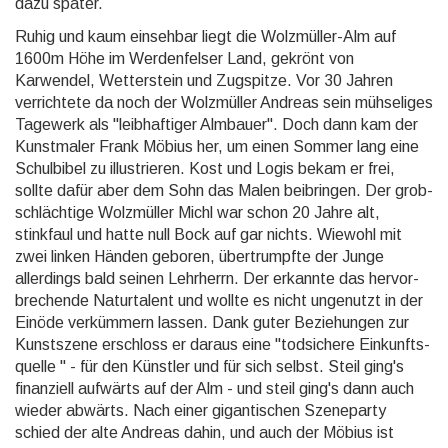
dazu später.
Ruhig und kaum einsehbar liegt die Wolzmüller-Alm auf
1600m Höhe im Werdenfelser Land, gekrönt von
Karwendel, Wetterstein und Zugspitze. Vor 30 Jahren
verrichtete da noch der Wolzmüller Andreas sein mühseliges
Tagewerk als "leibhaftiger Almbauer". Doch dann kam der
Kunstmaler Frank Möbius her, um einen Sommer lang eine
Schulbibel zu illustrieren. Kost und Logis bekam er frei,
sollte dafür aber dem Sohn das Malen beibringen. Der grob­
schläch­tige Wolzmüller Michl war schon 20 Jahre alt,
stinkfaul und hatte null Bock auf gar nichts. Wiewohl mit
zwei linken Händen geboren, übertrumpfte der Junge
allerdings bald seinen Lehrherrn. Der erkannte das hervor­
brechende Naturtalent und wollte es nicht ungenutzt in der
Einöde verkümmern lassen. Dank guter Beziehungen zur
Kunstszene erschloss er daraus eine "todsichere Einkunfts­
quelle " - für den Künstler und für sich selbst. Steil ging's
finanziell aufwärts auf der Alm - und steil ging's dann auch
wieder abwärts. Nach einer gigantischen Szeneparty
schied der alte Andreas dahin, und auch der Möbius ist