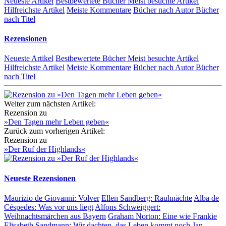
Neueste Artikel
Bestbewertete Bücher
Meist besuchte Artikel
Hilfreichste Artikel
Meiste Kommentare
Bücher nach Autor
Bücher
nach Titel
Rezensionen
Neueste Artikel
Bestbewertete Bücher
Meist besuchte Artikel
Hilfreichste Artikel
Meiste Kommentare
Bücher nach Autor
Bücher
nach Titel
Weiter zum nächsten Artikel:
Rezension zu
»Den Tagen mehr Leben geben«
Zurück zum vorherigen Artikel:
Rezension zu
»Der Ruf der Highlands«
Neueste Rezensionen
Maurizio de Giovanni:
Volver
Ellen Sandberg:
Rauhnächte
Alba de
Céspedes:
Was vor uns liegt
Alfons Schweiggert:
Weihnachtsmärchen aus Bayern
Graham Norton:
Eine wie Frankie
Elisabeth Sandmann:
Wir dachten, das Leben kommt noch
Jan