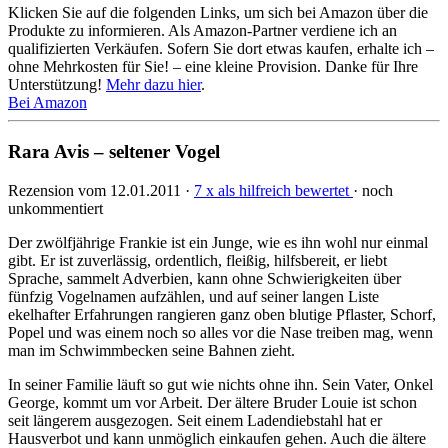
Klicken Sie auf die folgenden Links, um sich bei Amazon über die
Produkte zu informieren. Als Amazon-Partner verdiene ich an
qualifizierten Verkäufen. Sofern Sie dort etwas kaufen, erhalte ich –
ohne Mehrkosten für Sie! – eine kleine Provision. Danke für Ihre
Unterstützung!
Mehr dazu hier
.
Bei Amazon
Rara Avis – seltener Vogel
Rezension vom 12.01.2011 ·
7 x als hilfreich bewertet
· noch
unkommentiert
Der zwölfjährige Frankie ist ein Junge, wie es ihn wohl nur einmal
gibt. Er ist zuverlässig, ordentlich, fleißig, hilfsbereit, er liebt
Sprache, sammelt Adverbien, kann ohne Schwierigkeiten über
fünfzig Vogelnamen aufzählen, und auf seiner langen Liste
ekelhafter Erfahrungen rangieren ganz oben blutige Pflaster, Schorf,
Popel und was einem noch so alles vor die Nase treiben mag, wenn
man im Schwimmbecken seine Bahnen zieht.
In seiner Familie läuft so gut wie nichts ohne ihn. Sein Vater, Onkel
George, kommt um vor Arbeit. Der ältere Bruder Louie ist schon
seit längerem ausgezogen. Seit einem Ladendiebstahl hat er
Hausverbot und kann unmöglich einkaufen gehen. Auch die ältere