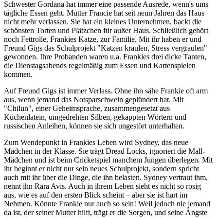
Schwester Gordana hat immer eine passende Ausrede, wenn's ums
tägliche Essen geht. Mutter Francie hat seit neun Jahren das Haus
nicht mehr verlassen. Sie hat ein kleines Unternehmen, backt die
schönsten Torten und Plätzchen für außer Haus. Schließlich gehört
noch Fettrolle, Frankies Katze, zur Familie. Mit ihr haben er und
Freund Gigs das Schulprojekt "Katzen kraulen, Stress vergraulen"
gewonnen. Ihre Probanden waren u.a. Frankies drei dicke Tanten,
die Dienstagsabends regelmäßig zum Essen und Kartenspielen
kommen.
Auf Freund Gigs ist immer Verlass. Ohne ihn sähe Frankie oft arm
aus, wenn jemand das Notsparschwein geplündert hat. Mit
"Chilun", einer Geheimsprache, zusammengesetzt aus
Küchenlatein, umgedrehten Silben, gekappten Wörtern und
russischen Anleihen, können sie sich ungestört unterhalten.
Zum Wendepunkt in Frankies Leben wird Sydney, das neue
Mädchen in der Klasse. Sie trägt Dread Locks, ignoriert die Mall-
Mädchen und ist beim Cricketspiel manchem Jungen überlegen. Mit
ihr beginnt er nicht nur sein neues Schulprojekt, sondern spricht
auch mit ihr über die Dinge, die ihn belasten. Sydney vertraut ihm,
nennt ihn Rara Avis. Auch in ihrem Leben sieht es nicht so rosig
aus, wie es auf den ersten Blick scheint – aber sie ist hart im
Nehmen. Könnte Frankie nur auch so sein! Weil jedoch nie jemand
da ist, der seiner Mutter hilft, trägt er die Sorgen, und seine Ängste