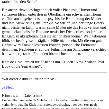
rauben ihm den Schlaf.
Ein anspruchsvolles Jugendbuch voller Phantasie, Humor und
spritzigen Ideen, unter dessen Oberfläche ein schwieriges Thema
einfühlsam eingebettet ist: die psychische Erkrankung der Mutter
und ihre Auswirkung auf Frankie. So wie er (und der junge Leser)
nicht verstehen kann, warum seine Mutter nie das Haus verlässt und
gerne melancholische Romane russischer Dichter liest, so lernt er
langsam zu akzeptieren, dass sie sich in ihrer kleinen Welt geborgen
fühlt; sie benötigt seine tägliche Hilfe nicht mehr. Mit diesem guten
Gefühl wird Frankie loslassen können, persönliche Freiräume
gewinnen. Nachdem er auf die Teilnahme am Schulcamp verzichtet
hat, wird er jetzt bei Freunden übernachten können.
Kate de Goldi erhielt für "Abends um 10" den "New Zealand Post
Book of the Year Award".
War dieser Artikel hilfreich für Sie?
Ja
Nein
Hinweis zum Datenschutz:
Um Verfälschungen durch Mehrfach-Klicks und automatische Webcrawler zu
verhindern, wird Ihr Klick nicht sofort berücksichtigt, sondern
erst nach
Freischaltung
. Zu diesem Zweck speichern wir Ihre IP und Ihr Votum unter