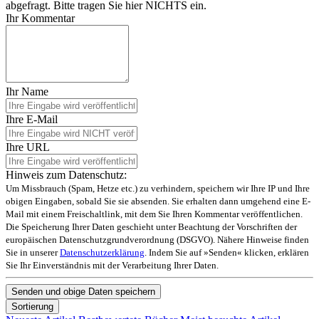
abgefragt. Bitte tragen Sie hier NICHTS ein.
Ihr Kommentar
Ihr Name
Ihre E-Mail
Ihre URL
Hinweis zum Datenschutz:
Um Missbrauch (Spam, Hetze etc.) zu verhindern, speichern wir Ihre IP und Ihre
obigen Eingaben, sobald Sie sie absenden. Sie erhalten dann umgehend eine E-
Mail mit einem Freischaltlink, mit dem Sie Ihren Kommentar veröffentlichen.
Die Speicherung Ihrer Daten geschieht unter Beachtung der Vorschriften der
europäischen Datenschutzgrundverordnung (DSGVO). Nähere Hinweise finden
Sie in unserer
Datenschutzerklärung
. Indem Sie auf »Senden« klicken, erklären
Sie Ihr Einverständnis mit der Verarbeitung Ihrer Daten.
Sortierung