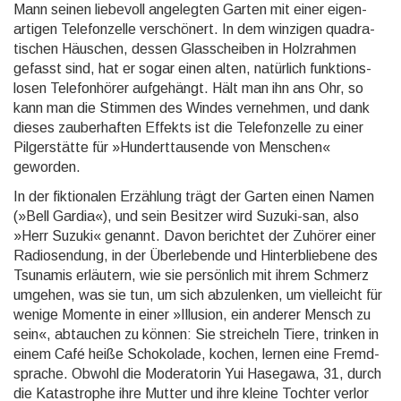
Mann seinen liebevoll ange­legten Garten mit einer eigen­
artigen Telefon­zelle verschö­nert. In dem winzigen quadra­
tischen Häuschen, dessen Glas­scheiben in Holz­rahmen
gefasst sind, hat er sogar einen alten, natürlich funktions­
losen Telefon­hörer aufge­hängt. Hält man ihn ans Ohr, so
kann man die Stimmen des Windes vernehmen, und dank
dieses zauber­haften Effekts ist die Telefon­zelle zu einer
Pilger­stätte für »Hundert­tausende von Menschen«
geworden.
In der fiktionalen Erzählung trägt der Garten einen Namen
(»Bell Gardia«), und sein Besitzer wird Suzuki-san, also
»Herr Suzuki« genannt. Davon berichtet der Zuhörer einer
Radio­sendung, in der Über­lebende und Hinter­bliebene des
Tsunamis erläutern, wie sie persön­lich mit ihrem Schmerz
umgehen, was sie tun, um sich abzu­lenken, um viel­leicht für
wenige Momente in einer »Illusion, ein anderer Mensch zu
sein«, abtauchen zu können: Sie strei­cheln Tiere, trinken in
einem Café heiße Schoko­lade, kochen, lernen eine Fremd­
sprache. Obwohl die Modera­torin Yui Hasegawa, 31, durch
die Katas­trophe ihre Mutter und ihre kleine Tochter verlor