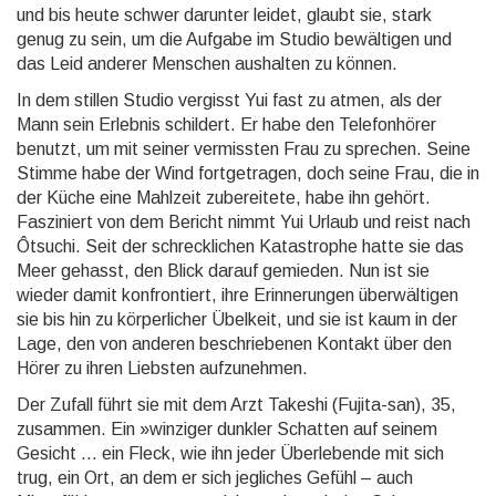
und bis heute schwer darunter leidet, glaubt sie, stark
genug zu sein, um die Aufgabe im Studio bewäl­tigen und
das Leid anderer Menschen aushalten zu können.
In dem stillen Studio vergisst Yui fast zu atmen, als der
Mann sein Erlebnis schildert. Er habe den Telefon­hörer
benutzt, um mit seiner vermiss­ten Frau zu sprechen. Seine
Stimme habe der Wind fortge­tragen, doch seine Frau, die in
der Küche eine Mahlzeit zube­reitete, habe ihn gehört.
Faszi­niert von dem Bericht nimmt Yui Urlaub und reist nach
Ôtsuchi. Seit der schreck­lichen Katas­trophe hatte sie das
Meer gehasst, den Blick darauf gemieden. Nun ist sie
wieder damit konfron­tiert, ihre Erinne­rungen über­wältigen
sie bis hin zu körper­licher Übelkeit, und sie ist kaum in der
Lage, den von anderen beschrie­benen Kontakt über den
Hörer zu ihren Liebsten aufzu­nehmen.
Der Zufall führt sie mit dem Arzt Takeshi (Fujita-san), 35,
zusammen. Ein »winziger dunkler Schatten auf seinem
Gesicht … ein Fleck, wie ihn jeder Über­lebende mit sich
trug, ein Ort, an dem er sich jegliches Gefühl – auch