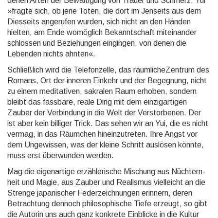
denen Arten der Bewälti­gung von Trauer und Schmerz. Yui
»fragte sich, ob jene Toten, die dort im Jenseits aus dem
Dies­seits ange­rufen wurden, sich nicht an den Händen
hielten, am Ende womög­lich Bekannt­schaft mitein­ander
schlossen und Bezie­hungen ein­gingen, von denen die
Lebenden nichts ahnten«.
Schließlich wird die Telefonzelle, das räumlicheZentrum des
Romans, Ort der inneren Einkehr und der Begegnung, nicht
zu einem medita­tiven, sakralen Raum erhoben, sondern
bleibt das fassbare, reale Ding mit dem einzig­artigen
Zauber der Verbin­dung in die Welt der Verstor­benen. Der
ist aber kein billiger Trick. Das sehen wir an Yui, die es nicht
vermag, in das Räumchen hineinzu­treten. Ihre Angst vor
dem Unge­wissen, was der kleine Schritt auslösen könnte,
muss erst über­wunden werden.
Mag die eigenartige erzählerische Mischung aus Nüchtern­
heit und Magie, aus Zauber und Realismus viel­leicht an die
Strenge japani­scher Feder­zeichnun­gen erinnern, deren
Betrach­tung dennoch philoso­phische Tiefe erzeugt, so gibt
die Autorin uns auch ganz konkrete Einblicke in die Kultur