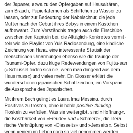
der Japaner, etwa zu den Opfer­gaben auf Haus­altären,
zum Brauch, Papier­laternen als Schiff­chen zu Wasser zu
lassen, oder zur Bedeutung der Nabel­schnur, die jede
Mutter nach der Geburt ihres Babys in einem Kästchen
aufbe­wahrt. Zum Verständ­nis tragen auch die Einschübe
zwischen den Kapiteln bei, die Alltäg­lich-Konkretes vermit­
teln wie die Playlist von Yuis Radio­sendung, eine kindliche
Zeichnung von Hana, eine interes­sante Statisik der
mensch­lichen Umarmun­gen ebenso wie die traurige der
Tsunami-Opfer, dazu kluge Rede­wendun­gen von Fujita-san
(»Schlüssel finden sich nie, wenn man dringend aus dem
Haus muss«) und vieles mehr. Ein Glossar erklärt die
wunder­schönen japani­schen Schrift­zeichen, ein Vorspann
die Aus­sprache des Japani­schen.
Mit ihrem Buch gelingt es Laura Imai Messina, durch
Positives zu trösten, ohne in hohle
positive-thinking
-
Floskeln zu verfallen. Was sie weiter­gibt, sind »Hoffnung«,
die Kost­barkeit von »Freude«
und
»Schmerz«, die litera­
rische Verknüp­fung von »Diesseits« und »Jenseits«. Selbst
wenn »einem im Leben noch so viel genommen werden