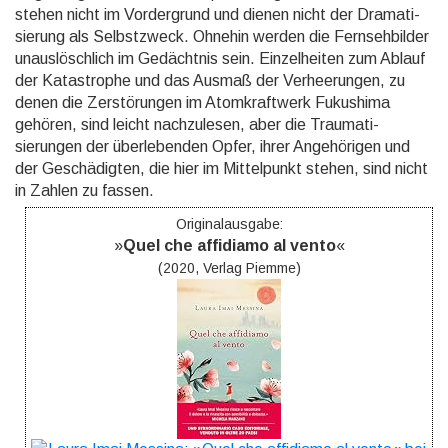
stehen nicht im Vorder­grund und dienen nicht der Dramati­
sierung als Selbst­zweck. Ohnehin werden die Fernseh­bilder
unaus­lösch­lich im Gedächt­nis sein. Einzel­heiten zum Ablauf
der Katas­trophe und das Ausmaß der Verhee­rungen, zu
denen die Zerstö­rungen im Atomkraft­werk Fukushima
gehören, sind leicht nachzu­lesen, aber die Traumati­
sierungen der über­lebenden Opfer, ihrer Angehö­rigen und
der Geschä­digten, die hier im Mittel­punkt stehen, sind nicht
in Zahlen zu fassen.
Originalausgabe:
»
Quel che affidiamo al vento
«
(2020, Verlag Piemme)