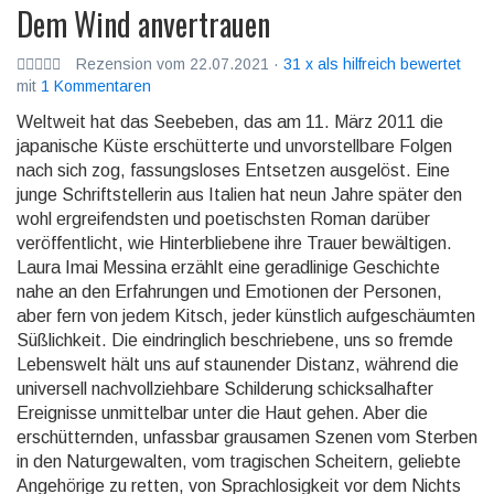
Dem Wind anvertrauen
Rezension vom 22.07.2021 ·
31 x als hilfreich bewertet
mit
1 Kommentaren
Weltweit hat das Seebeben, das am 11. März 2011 die
japanische Küste erschütterte und unvor­stellbare Folgen
nach sich zog, fassungs­loses Entsetzen ausgelöst. Eine
junge Schrift­stellerin aus Italien hat neun Jahre später den
wohl ergreifend­sten und poetisch­sten Roman darüber
veröffent­licht, wie Hinter­bliebene ihre Trauer bewältigen.
Laura Imai Messina erzählt eine gerad­linige Geschichte
nahe an den Erfah­rungen und Emotionen der Personen,
aber fern von jedem Kitsch, jeder künstlich aufge­schäum­ten
Süßlich­keit. Die eindring­lich beschrie­bene, uns so fremde
Lebens­welt hält uns auf staunen­der Distanz, während die
univer­sell nach­vollzieh­bare Schilde­rung schicksal­hafter
Ereig­nisse unmittel­bar unter die Haut gehen. Aber die
erschüt­ternden, unfassbar grausamen Szenen vom Sterben
in den Natur­gewalten, vom tragi­schen Scheitern, geliebte
Ange­hörige zu retten, von Sprach­losig­keit vor dem Nichts