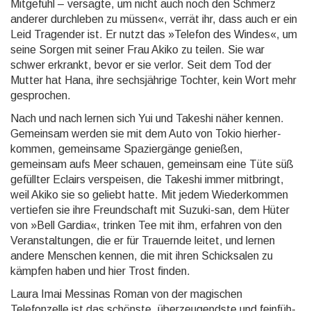
Mitgefühl – versagte, um nicht auch noch den Schmerz
anderer durch­leben zu müssen«, verrät ihr, dass auch er ein
Leid Tragender ist. Er nutzt das »Telefon des Windes«, um
seine Sorgen mit seiner Frau Akiko zu teilen. Sie war
schwer erkrankt, bevor er sie verlor. Seit dem Tod der
Mutter hat Hana, ihre sechs­jährige Tochter, kein Wort mehr
gespro­chen.
Nach und nach lernen sich Yui und Takeshi näher kennen.
Gemeinsam werden sie mit dem Auto von Tokio hierher­
kommen, gemein­same Spazier­gänge genießen,
gemeinsam aufs Meer schauen, gemeinsam eine Tüte süß
gefüllter Eclairs verspei­sen, die Takeshi immer mitbringt,
weil Akiko sie so geliebt hatte. Mit jedem Wieder­kommen
vertiefen sie ihre Freund­schaft mit Suzuki-san, dem Hüter
von »Bell Gardia«, trinken Tee mit ihm, erfahren von den
Veran­staltun­gen, die er für Trauernde leitet, und lernen
andere Menschen kennen, die mit ihren Schick­salen zu
kämpfen haben und hier Trost finden.
Laura Imai Messinas Roman von der magischen
Telefonzelle ist das schönste, überzeu­gendste und feinfüh­