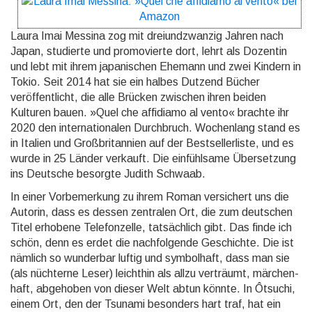
Laura Imai Messina zog mit dreiundzwanzig Jahren nach
Japan, studierte und promo­vierte dort, lehrt als Dozentin
und lebt mit ihrem japani­schen Ehemann und zwei Kindern in
Tokio. Seit 2014 hat sie ein halbes Dutzend Bücher
veröffent­licht, die alle Brücken zwischen ihren beiden
Kulturen bauen. »Quel che affidiamo al vento« brachte ihr
2020 den inter­natio­nalen Durch­bruch. Wochen­lang stand es
in Italien und Groß­britan­nien auf der Best­seller­liste, und es
wurde in 25 Länder verkauft. Die einfühl­same Über­setzung
ins Deutsche besorgte Judith Schwaab.
In einer Vorbemerkung zu ihrem Roman versichert uns die
Autorin, dass es dessen zentralen Ort, die zum deutschen
Titel erhobene Telefon­zelle, tatsäch­lich gibt. Das finde ich
schön, denn es erdet die nach­folgende Geschichte. Die ist
nämlich so wunder­bar luftig und symbol­haft, dass man sie
(als nüchterne Leser) leichthin als allzu verträumt, märchen­
haft, abge­hoben von dieser Welt abtun könnte. In Ôtsuchi,
einem Ort, den der Tsunami besonders hart traf, hat ein