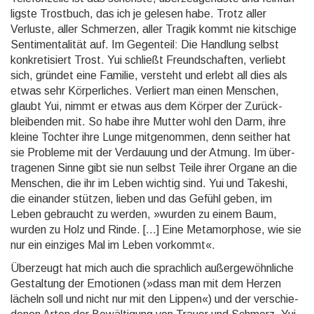
ligste Trostbuch, das ich je gelesen habe. Trotz aller
Verluste, aller Schmerzen, aller Tragik kommt nie kitschige
Sentimen­talität auf. Im Gegenteil: Die Handlung selbst
konkre­tisiert Trost. Yui schließt Freund­schaften, verliebt
sich, gründet eine Familie, versteht und erlebt all dies als
etwas sehr Körper­liches. Verliert man einen Menschen,
glaubt Yui, nimmt er etwas aus dem Körper der Zurück­
bleiben­den mit. So habe ihre Mutter wohl den Darm, ihre
kleine Tochter ihre Lunge mitge­nommen, denn seither hat
sie Probleme mit der Verdauung und der Atmung. Im über­
tragenen Sinne gibt sie nun selbst Teile ihrer Organe an die
Menschen, die ihr im Leben wichtig sind. Yui und Takeshi,
die einander stützen, lieben und das Gefühl geben, im
Leben gebraucht zu werden, »wurden zu einem Baum,
wurden zu Holz und Rinde. […] Eine Metamor­phose, wie sie
nur ein einziges Mal im Leben vorkommt«.
Überzeugt hat mich auch die sprachlich außer­gewöhn­liche
Gestal­tung der Emo­tionen (»dass man mit dem Herzen
lächeln soll und nicht nur mit den Lippen«) und der verschie­