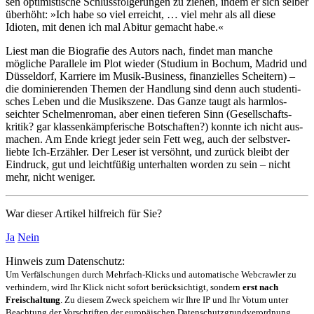
sen optimis­tische Schluss­folgerun­gen zu ziehen, indem er sich selber
überhöht: »Ich habe so viel erreicht, … viel mehr als all diese
Idioten, mit denen ich mal Abitur gemacht habe.«
Liest man die Biografie des Autors nach, findet man manche
mögliche Parallele im Plot wieder (Studium in Bochum, Madrid und
Düssel­dorf, Karriere im Musik-Business, finan­zielles Scheitern) –
die dominie­renden Themen der Handlung sind denn auch studenti­
sches Leben und die Musik­szene. Das Ganze taugt als harmlos-
seichter Schelmen­roman, aber einen tieferen Sinn (Gesell­schafts­
kritik? gar klassen­kämpferi­sche Bot­schaften?) konnte ich nicht aus­
machen. Am Ende kriegt jeder sein Fett weg, auch der selbstver­
liebte Ich-Erzähler. Der Leser ist versöhnt, und zurück bleibt der
Eindruck, gut und leicht­füßig unter­halten worden zu sein – nicht
mehr, nicht weniger.
War dieser Artikel hilfreich für Sie?
Ja
Nein
Hinweis zum Datenschutz:
Um Verfälschungen durch Mehrfach-Klicks und automatische Webcrawler zu
verhindern, wird Ihr Klick nicht sofort berücksichtigt, sondern
erst nach
Freischaltung
. Zu diesem Zweck speichern wir Ihre IP und Ihr Votum unter
Beachtung der Vorschriften der europäischen Datenschutzgrundverordnung