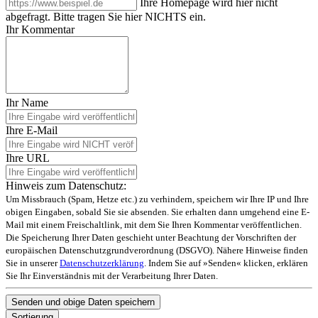
Ihre Homepage wird hier nicht
abgefragt. Bitte tragen Sie hier NICHTS ein.
Ihr Kommentar
Ihr Name
Ihre E-Mail
Ihre URL
Hinweis zum Datenschutz:
Um Missbrauch (Spam, Hetze etc.) zu verhindern, speichern wir Ihre IP und Ihre
obigen Eingaben, sobald Sie sie absenden. Sie erhalten dann umgehend eine E-
Mail mit einem Freischaltlink, mit dem Sie Ihren Kommentar veröffentlichen.
Die Speicherung Ihrer Daten geschieht unter Beachtung der Vorschriften der
europäischen Datenschutzgrundverordnung (DSGVO). Nähere Hinweise finden
Sie in unserer
Datenschutzerklärung
. Indem Sie auf »Senden« klicken, erklären
Sie Ihr Einverständnis mit der Verarbeitung Ihrer Daten.
Sortierung