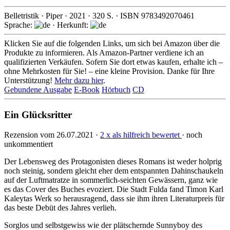
Belletristik
·
Piper
·
2021
·
320
S. · ISBN
9783492070461
Sprache:
· Herkunft:
Klicken Sie auf die folgenden Links, um sich bei Amazon über die
Produkte zu informieren. Als Amazon-Partner verdiene ich an
qualifizierten Verkäufen. Sofern Sie dort etwas kaufen, erhalte ich –
ohne Mehrkosten für Sie! – eine kleine Provision. Danke für Ihre
Unterstützung!
Mehr dazu hier
.
Gebundene Ausgabe
E-Book
Hörbuch
CD
Ein Glücksritter
Rezension vom 26.07.2021 ·
2 x als hilfreich bewertet
· noch
unkommentiert
Der Lebensweg des Protagonisten dieses Romans ist weder holprig
noch steinig, sondern gleicht eher dem entspann­ten Dahin­schaukeln
auf der Luft­matratze in sommer­lich-seichten Gewässern, ganz wie
es das Cover des Buches evoziert. Die Stadt Fulda fand Timon Karl
Kaleytas Werk so heraus­ragend, dass sie ihm ihren Literatur­preis für
das beste Debüt des Jahres verlieh.
Sorglos und selbstgewiss wie der plätschernde Sunny­boy des