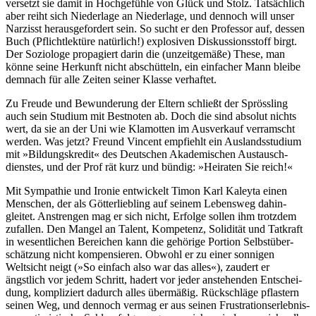
versetzt sie damit in Hoch­gefühle von Glück und Stolz. Tatsäch­lich
aber reiht sich Nieder­lage an Nieder­lage, und dennoch will unser
Narzisst heraus­gefordert sein. So sucht er den Professor auf, dessen
Buch (Pflicht­lektüre natürlich!) explo­siven Dis­kussions­stoff birgt.
Der Soziologe propa­giert darin die (unzeit­gemäße) These, man
könne seine Herkunft nicht abschüt­teln, ein einfacher Mann bleibe
demnach für alle Zeiten seiner Klasse verhaftet.
Zu Freude und Bewunderung der Eltern schließt der Sprössling
auch sein Studium mit Bestnoten ab. Doch die sind absolut nichts
wert, da sie an der Uni wie Klamotten im Ausver­kauf ver­ramscht
werden. Was jetzt? Freund Vincent empfiehlt ein Auslands­studium
mit »Bildungs­kredit« des Deutschen Akademi­schen Austausch­
dienstes, und der Prof rät kurz und bündig: »Heiraten Sie reich!«
Mit Sympathie und Ironie entwickelt Timon Karl Kaleyta einen
Menschen, der als Götter­liebling auf seinem Lebensweg dahin­
gleitet. Anstren­gen mag er sich nicht, Erfolge sollen ihm trotzdem
zufallen. Den Mangel an Talent, Kompetenz, Solidität und Tatkraft
in wesent­lichen Bereichen kann die gehörige Portion Selbst­über­
schätzung nicht kompen­sieren. Obwohl er zu einer sonnigen
Weltsicht neigt (»So einfach also war das alles«), zaudert er
ängstlich vor jedem Schritt, hadert vor jeder anste­henden Entschei­
dung, kompli­ziert dadurch alles übermäßig. Rück­schläge pflastern
seinen Weg, und dennoch vermag er aus seinen Frus­trations­erlebnis­