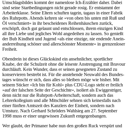
Umschlags­bildes kommt der namenlose Ich-Erzähler daher. Dabei
sind seine Start­bedin­gungen nicht gerade rosig. Er entstammt der
Arbeiter­klasse. Seine Eltern schuften tagein, tagaus in einer Fabrik
des Ruhrpotts. Abends kehren sie »von oben bis unten mit Ruß und
Öl ver­schmiert« in ihr beschei­denes Reihen­häuschen zurück,
erschöpft, doch gut gelaunt und ent­schlossen, ihrem einzigen Kind
all ihre Liebe und jegliches Wohl ange­deihen zu lassen. So genießt
der Bub Kindheit und Jugend »als eine einzige, nie endende Anein­
ander­reihung schöner und aller­schönster Momente« in grenzen­loser
Freiheit.
Obendrein ist dieses Glückskind ein ansehn­licher, sport­licher
Knabe, der die Schulzeit ohne die leiseste Anstren­gung mit Bravour
durch­läuft. Kein Wunder, dass er seinen geseg­neten Zustand zu
konser­vieren bestrebt ist. Für die anste­hende Neuwahl des Bundes­
tages wünscht er sich, dass alles so bleiben möge wie bisher. Mit
seinem Sticker »Ich bin für Kohl« plus CDU-Logo steht er freilich
»auf der falschen Seite der Geschichte«, isoliert als Ewig­gestriger,
denn nicht nur die Ruhrpott-Arbeiter­schaft, sondern auch das
Lehrer­kollegium und alle Mit­schüler sehnen sich keines­falls nach
einer fünften Amtszeit des Kanzlers der Einheit, sondern nach
Umsturz. Nach Gerhard Schröders Wahlsieg am 27. September
1998 muss er einer unge­wissen Zukunft entgegen­bangen.
Wer glaubt, der Primaner habe nun den großen Ruck verspürt und