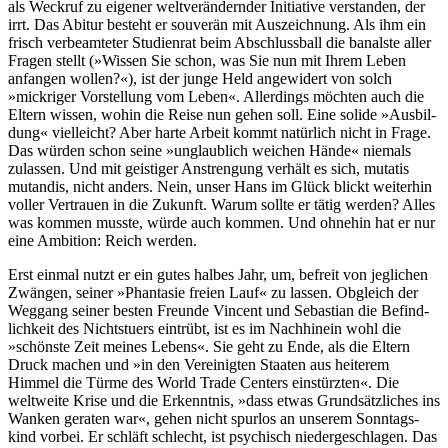
als Weckruf zu eigener welt­verän­dernder Initia­tive verstan­den, der
irrt. Das Abitur besteht er souverän mit Auszeich­nung. Als ihm ein
frisch verbea­mteter Studien­rat beim Abschluss­ball die banalste aller
Fragen stellt (»Wissen Sie schon, was Sie nun mit Ihrem Leben
anfangen wollen?«), ist der junge Held ange­widert von solch
»mickriger Vorstel­lung vom Leben«. Aller­dings möchten auch die
Eltern wissen, wohin die Reise nun gehen soll. Eine solide »Ausbil­
dung« viel­leicht? Aber harte Arbeit kommt natürlich nicht in Frage.
Das würden schon seine »unglaub­lich weichen Hände« niemals
zulassen. Und mit geistiger Anstren­gung verhält es sich, mutatis
mutandis, nicht anders. Nein, unser Hans im Glück blickt weiterhin
voller Vertrauen in die Zukunft. Warum sollte er tätig werden? Alles
was kommen musste, würde auch kommen. Und ohnehin hat er nur
eine Ambition: Reich werden.
Erst einmal nutzt er ein gutes halbes Jahr, um, befreit von jeglichen
Zwängen, seiner »Phantasie freien Lauf« zu lassen. Obgleich der
Weggang seiner besten Freunde Vincent und Sebastian die Befind­
lichkeit des Nichts­tuers eintrübt, ist es im Nach­hinein wohl die
»schönste Zeit meines Lebens«. Sie geht zu Ende, als die Eltern
Druck machen und »in den Verei­nigten Staaten aus heiterem
Himmel die Türme des World Trade Centers einstürz­ten«. Die
weltweite Krise und die Erkennt­nis, »dass etwas Grund­sätzliches ins
Wanken geraten war«, gehen nicht spurlos an unserem Sonntags­
kind vorbei. Er schläft schlecht, ist psychisch niederge­schlagen. Das