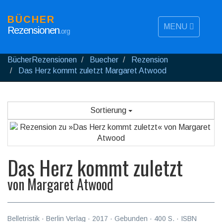
BÜCHER
MENU
Rezensionen
.org
BücherRezensionen
Buecher
Rezension
Das Herz kommt zuletzt Margaret Atwood
Sortierung
Das Herz kommt zuletzt
von
Margaret Atwood
Belletristik
·
Berlin Verlag
·
2017
· Gebunden ·
400
S. · ISBN