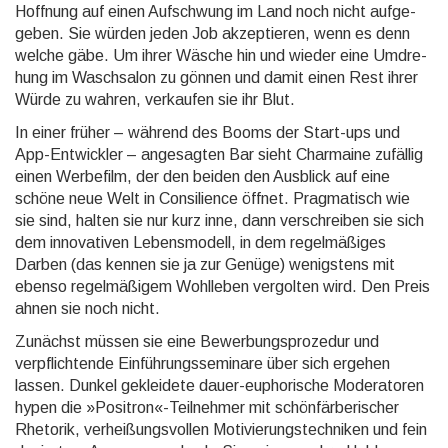
Hoffnung auf einen Aufschwung im Land noch nicht aufge­
geben. Sie würden jeden Job akzep­tieren, wenn es denn
welche gäbe. Um ihrer Wäsche hin und wieder eine Umdre­
hung im Wasch­salon zu gönnen und damit einen Rest ihrer
Würde zu wahren, verkau­fen sie ihr Blut.
In einer früher – während des Booms der Start-ups und
App-Ent­wickler – angesagten Bar sieht Charmaine zufällig
einen Werbefilm, der den beiden den Ausblick auf eine
schöne neue Welt in Consilience öffnet. Pragma­tisch wie
sie sind, halten sie nur kurz inne, dann verschrei­ben sie sich
dem innova­tiven Lebens­modell, in dem regel­mäßiges
Darben (das kennen sie ja zur Genüge) wenigstens mit
ebenso regel­mäßigem Wohl­leben vergolten wird. Den Preis
ahnen sie noch nicht.
Zunächst müssen sie eine Bewerbungsprozedur und
verpflich­tende Einfüh­rungs­semi­nare über sich ergehen
lassen. Dunkel gekleidete dauer-euphorische Modera­toren
hypen die »Positron«-Teil­nehmer mit schön­färberi­scher
Rhetorik, ver­heißungs­vollen Motivie­rungs­techniken und fein