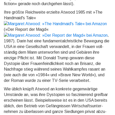
fiction« gerade noch durch­gehen lässt).
Ihre größte Reichweite erzielte Atwood 1985 mit »The
Handmaid's Tale«
(»Der Report der Magd«
,
1987). Darin hat eine funda­mental­christ­liche Bewegung die
USA in eine Gesell­schaft verwan­delt, in der Frauen voll­
ständig dem Mann unter­worfen sind und Gebären ihre
einzige Pflicht ist. Mit Donald Trump gewann diese
Dystopie über Frauen­feindlich­keit noch an Brisanz, die
Nachfrage stieg während seines Wahl­kampfes rasant an
(wie auch die von »1984« und »Brave New World«), und
der Roman wurde zu einer TV-Serie verarbeitet.
Wie üblich knüpft Atwood an konkrete gegenwärtige
Umstände an, was ihre Dystopien so faszinie­rend greifbar
erschei­nen lässt. Beispiels­weise ist es in den USA bereits
üblich, den Betrieb von Gefäng­nissen Wirt­schafts­unter­
nehmen zu über­lassen und ganze Sied­lungen privat abzu­