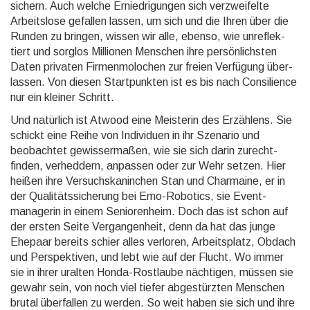
sichern. Auch welche Erniedri­gungen sich verzwei­felte
Arbeits­lose gefallen lassen, um sich und die Ihren über die
Runden zu bringen, wissen wir alle, ebenso, wie un­reflek­
tiert und sorglos Millionen Menschen ihre persön­lichsten
Daten privaten Firmen­molochen zur freien Verfügung über­
lassen. Von diesen Start­punkten ist es bis nach Consilience
nur ein kleiner Schritt.
Und natürlich ist Atwood eine Meisterin des Erzählens. Sie
schickt eine Reihe von Indivi­duen in ihr Szenario und
beobachtet gewisser­maßen, wie sie sich darin zurecht­
finden, verheddern, anpassen oder zur Wehr setzen. Hier
heißen ihre Versuchs­kanin­chen Stan und Charmaine, er in
der Qualitäts­sicherung bei Emo-Robotics, sie Event­
managerin in einem Senioren­heim. Doch das ist schon auf
der ersten Seite Vergangen­heit, denn da hat das junge
Ehepaar bereits schier alles verloren, Arbeits­platz, Obdach
und Perspek­tiven, und lebt wie auf der Flucht. Wo immer
sie in ihrer uralten Honda-Rost­laube nächtigen, müssen sie
gewahr sein, von noch viel tiefer abgestürz­ten Menschen
brutal über­fallen zu werden. So weit haben sie sich und ihre