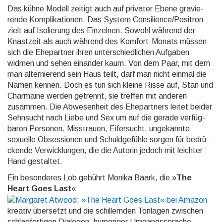
Das kühne Modell zeitigt auch auf privater Ebene gravie­
rende Komplika­tionen. Das System Consilience/Positron
zielt auf Isolierung des Einzelnen. Sowohl während der
Knastzeit als auch während des Komfort-Monats müssen
sich die Ehe­partner ihren unter­schied­lichen Aufgaben
widmen und sehen einander kaum. Von dem Paar, mit dem
man alter­nierend sein Haus teilt, darf man nicht einmal die
Namen kennen. Doch es tun sich kleine Risse auf, Stan und
Charmaine werden getrennt, sie treffen mit anderen
zusammen. Die Ab­wesen­heit des Ehe­partners leitet beider
Sehn­sucht nach Liebe und Sex um auf die gerade verfüg­
baren Personen. Misstrauen, Eifersucht, unge­kannte
sexuelle Obses­sionen und Schuld­gefühle sorgen für bedrü­
ckende Verwick­lungen, die die Autorin jedoch mit leichter
Hand gestaltet.
Ein besonderes Lob gebührt Monika Baark, die »
The
Heart Goes Last
«
kreativ übersetzt und die schil­lernden Tonlagen zwischen
schlag­fertigen Dialogen, humoriger Umgangs­sprache,