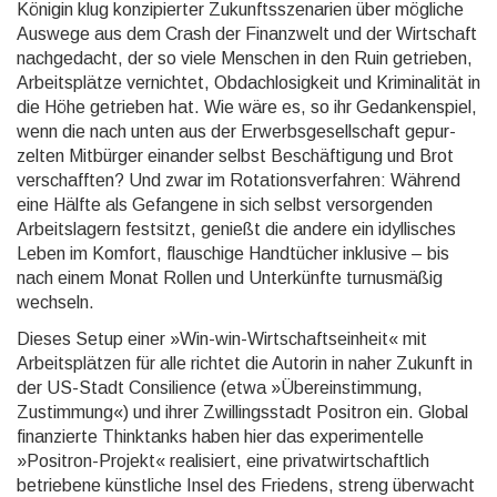
Königin klug konzi­pierter Zukunfts­szena­rien über mögliche
Auswege aus dem Crash der Finanz­welt und der Wirt­schaft
nachge­dacht, der so viele Menschen in den Ruin getrieben,
Arbeits­plätze vernich­tet, Obdach­losig­keit und Krimina­lität in
die Höhe getrieben hat. Wie wäre es, so ihr Gedanken­spiel,
wenn die nach unten aus der Erwerbs­gesell­schaft gepur­
zelten Mitbürger einander selbst Beschäf­tigung und Brot
verschaff­ten? Und zwar im Rotations­verfahren: Während
eine Hälfte als Gefangene in sich selbst versor­genden
Arbeits­lagern festsitzt, genießt die andere ein idylli­sches
Leben im Komfort, flauschige Hand­tücher inklusive – bis
nach einem Monat Rollen und Unter­künfte turnus­mäßig
wechseln.
Dieses Setup einer »Win-win-Wirt­schafts­einheit« mit
Arbeits­plätzen für alle richtet die Autorin in naher Zukunft in
der US-Stadt Consilience (etwa »Über­ein­stim­mung,
Zustim­mung«) und ihrer Zwillings­stadt Positron ein. Global
finan­zierte Think­tanks haben hier das experi­mentelle
»Positron-Projekt« realisiert, eine privat­wirt­schaft­lich
betrie­bene künst­liche Insel des Friedens, streng über­wacht