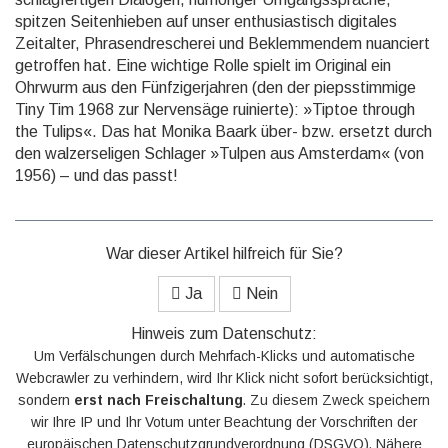
spitzen Seiten­hieben auf unser enthu­siastisch digitales
Zeit­alter, Phrasen­drescherei und Beklem­mendem nuanciert
getroffen hat. Eine wichtige Rolle spielt im Original ein
Ohrwurm aus den Fünfziger­jahren (den der pieps­stimmige
Tiny Tim 1968 zur Nerven­säge ruinierte): »Tiptoe through
the Tulips«. Das hat Monika Baark über- bzw. ersetzt durch
den walzer­seligen Schlager »Tulpen aus Amster­dam« (von
1956) – und das passt!
War dieser Artikel hilfreich für Sie?
Ja
Nein
Hinweis zum Datenschutz:
Um Verfälschungen durch Mehrfach-Klicks und automatische
Webcrawler zu verhindern, wird Ihr Klick nicht sofort berücksichtigt,
sondern
erst nach Freischaltung
. Zu diesem Zweck speichern
wir Ihre IP und Ihr Votum unter Beachtung der Vorschriften der
europäischen Datenschutzgrundverordnung (DSGVO). Nähere