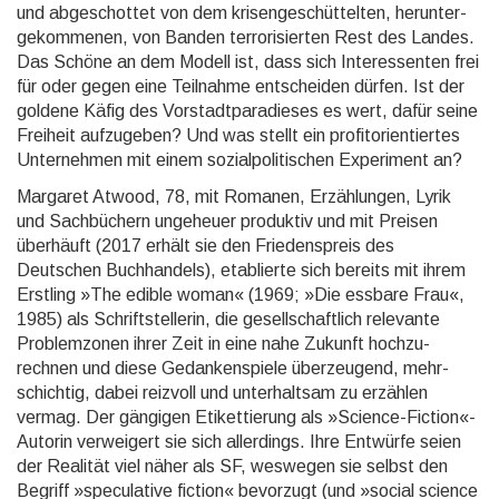
und abge­schot­tet von dem krisen­geschüt­telten, herunter­
gekom­menen, von Banden terrori­sierten Rest des Landes.
Das Schöne an dem Modell ist, dass sich Interes­senten frei
für oder gegen eine Teil­nahme entschei­den dürfen. Ist der
goldene Käfig des Vorstadt­paradie­ses es wert, dafür seine
Freiheit aufzu­geben? Und was stellt ein profit­orien­tiertes
Unter­nehmen mit einem sozial­politi­schen Experi­ment an?
Margaret Atwood, 78, mit Romanen, Erzählungen, Lyrik
und Sachbüchern unge­heuer produktiv und mit Preisen
überhäuft (2017 erhält sie den Friedens­preis des
Deutschen Buch­handels), etablierte sich bereits mit ihrem
Erstling »The edible woman« (1969; »Die essbare Frau«,
1985) als Schrift­stellerin, die gesell­schaft­lich relevante
Problem­zonen ihrer Zeit in eine nahe Zukunft hochzu­
rechnen und diese Gedanken­spiele über­zeugend, mehr­
schich­tig, dabei reizvoll und unter­halt­sam zu erzählen
vermag. Der gängigen Etikettie­rung als »Science-Fiction«-
Autorin verweigert sie sich aller­dings. Ihre Entwürfe seien
der Realität viel näher als SF, weswegen sie selbst den
Begriff »speculative fiction« bevor­zugt (und »social science