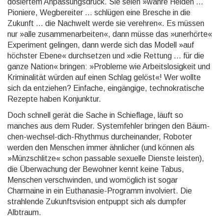
dosiertem Anpas­sungs­druck. Sie seien »wahre Helden ...
Pioniere, Weg­bereiter ... schlügen eine Bresche in die
Zukunft ... die Nachwelt werde sie verehren«. Es müssen
nur »alle zu­sammen­arbeiten«, dann müsse das »uner­hörte«
Experi­ment gelin­gen, dann werde sich das Modell »auf
höchster Ebene« durch­setzen und »die Rettung ... für die
ganze Nation« bringen: »Probleme wie Arbeits­losig­keit und
Krimi­nalität würden auf einen Schlag gelöst«! Wer wollte
sich da entziehen? Einfache, ein­gängige, techno­kratische
Rezepte haben Kon­junk­tur.
Doch schnell gerät die Sache in Schieflage, läuft so
manches aus dem Ruder. Systemfehler bringen den Bäum­
chen-wechsel-dich-Rhythmus durcheinander, Roboter
werden den Menschen immer ähn­licher (und können als
»Münz­schlitze« schon passable sexuelle Dienste leisten),
die Über­wachung der Bewoh­ner kennt keine Tabus,
Menschen verschwin­den, und womög­lich ist sogar
Charmaine in ein Euthanasie-Programm involviert. Die
strahlende Zukunfts­vision entpuppt sich als dumpfer
Albtraum.