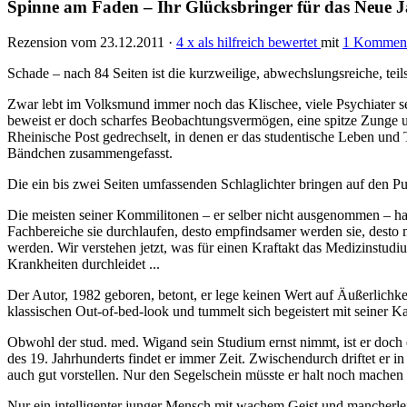
Spinne am Faden – Ihr Glücksbringer für das Neue 
Rezension vom 23.12.2011 ·
4 x als hilfreich bewertet
mit
1 Komment
Schade – nach 84 Seiten ist die kurzweilige, abwechslungsreiche, tei
Zwar lebt im Volksmund immer noch das Klischee, viele Psychiater se
beweist er doch scharfes Beobachtungsvermögen, eine spitze Zunge u
Rheinische Post gedrechselt, in denen er das studentische Leben und T
Bändchen zusammengefasst.
Die ein bis zwei Seiten umfassenden Schlaglichter bringen auf den Pu
Die meisten seiner Kommilitonen – er selber nicht ausgenommen – hab
Fachbereiche sie durchlaufen, desto empfindsamer werden sie, desto me
werden. Wir verstehen jetzt, was für einen Kraftakt das Medizinstud
Krankheiten durchleidet ...
Der Autor, 1982 geboren, betont, er lege keinen Wert auf Äußerlichke
klassischen Out-of-bed-look und tummelt sich begeistert mit seiner
Obwohl der stud. med. Wigand sein Studium ernst nimmt, ist er doch ei
des 19. Jahrhunderts findet er immer Zeit. Zwischendurch driftet er i
auch gut vorstellen. Nur den Segelschein müsste er halt noch machen .
Nur ein intelligenter junger Mensch mit wachem Geist und mancherle