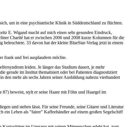
ich, um in eine psychiatrische Klinik in Süddeutschland zu flüchten.
Moritz E. Wigand macht auf mich einen sehr gesunden Eindruck,
liner Charité hat er zwischen 2006 und 2008 kurze Kolumnen für die
g beleuchtete. 33 davon hat der kleine BlueStar-Verlag jetzt in einem
er frank und frei ausplaudern möchte.
lfersyndrom leiden. Je länger das Studium dauert, je mehr
 gerade im Institut thematisiert oder bei Patienten diagnostiziert
 in den mehr als sechs Jahren seiner Ausbildung nahezu vierhundert
e 87) beweist, stylt er seine Haare mit Föhn und Haargel im
iegen und stehen lässt. Für seine Freunde, seine Gitarre und Literatur
ich ein Leben als "fairer" Kaffeehändler auf einem großen Segelschiff
an Kuriositäten im Umgang mit seinen Mitmenschen erlebt hat, zum