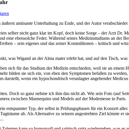
Jahr
aren
ls äußerst amüsante Unterhaltung zu Ende, und der Autor verabschiedet s
ien selber nicht ganz klar im Kopf, doch keine Sorge – der Arzt Dr. 
nd eine ebensolche Feder. Während seines Medizinstudiums an der Ber
reiben – sein eigenes und das seiner Kommilitonen – kritisch und witzi
nkt, was Wigand an der Alma mater erlebt hat, und auf den Tisch, was 
en sich für das Studium der Medizin entschieden, weil sie an einem He
hr bilden sie sich ein, von eben den Symptomen befallen zu werden, die
ium darstellt, wenn ein hypochondrisch veranlagter angehender Medicus
iten. Doch so ganz nehme ich ihm das nicht ab. Wie sein Foto (auf Seit
 Kamera zwischen Mannequins und Models auf der Modemesse in Paris.
n entspannter Typ, der selbst in Prüfungsphasen für ein Konzert alles l
n Tagträume ab. Als Alternative zu seinem angestrebten Ziel könnte er s
..
i Talenten kann so humorvoll und satirisch-spitz wiedergeben, was er 