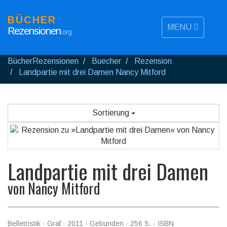
BÜCHER
MENU
Rezensionen
.org
BücherRezensionen
Buecher
Rezension
Landpartie mit drei Damen Nancy Mitford
Sortierung
Landpartie mit drei Damen
von
Nancy Mitford
Belletristik
·
Graf
·
2011
· Gebunden ·
256
S. · ISBN