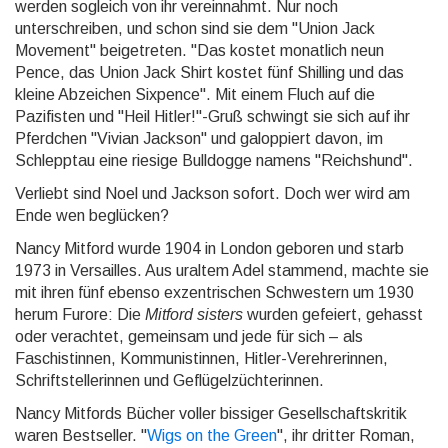
werden sogleich von ihr vereinnahmt. Nur noch
unterschreiben, und schon sind sie dem "Union Jack
Movement" beigetreten. "Das kostet monatlich neun
Pence, das Union Jack Shirt kostet fünf Shilling und das
kleine Abzeichen Sixpence". Mit einem Fluch auf die
Pazifisten und "Heil Hitler!"-Gruß schwingt sie sich auf ihr
Pferdchen "Vivian Jackson" und galoppiert davon, im
Schlepptau eine riesige Bulldogge namens "Reichshund".
Verliebt sind Noel und Jackson sofort. Doch wer wird am
Ende wen beglücken?
Nancy Mitford wurde 1904 in London geboren und starb
1973 in Versailles. Aus uraltem Adel stammend, machte sie
mit ihren fünf ebenso exzentrischen Schwestern um 1930
herum Furore: Die
Mitford sisters
wurden gefeiert, gehasst
oder verachtet, gemeinsam und jede für sich – als
Faschistinnen, Kommunistinnen, Hitler-Verehrerinnen,
Schriftstellerinnen und Geflügelzüchterinnen.
Nancy Mitfords Bücher voller bissiger Gesellschaftskritik
waren Bestseller. "
Wigs on the Green
", ihr dritter Roman,