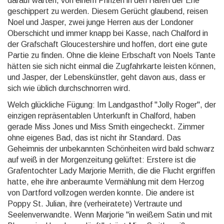
darauf warten, von einem Prinzen in den Hafen der Ehe
geschippert zu werden. Diesem Gerücht glaubend, reisen
Noel und Jasper, zwei junge Herren aus der Londoner
Oberschicht und immer knapp bei Kasse, nach Chalford in
der Grafschaft Gloucestershire und hoffen, dort eine gute
Partie zu finden. Ohne die kleine Erbschaft von Noels Tante
hätten sie sich nicht einmal die Zugfahrkarte leisten können,
und Jasper, der Lebenskünstler, geht davon aus, dass er
sich wie üblich durchschnorren wird.
Welch glückliche Fügung: Im Landgasthof "Jolly Roger", der
einzigen repräsentablen Unterkunft in Chalford, haben
gerade Miss Jones und Miss Smith eingecheckt. Zimmer
ohne eigenes Bad, das ist nicht ihr Standard. Das
Geheimnis der unbekannten Schönheiten wird bald schwarz
auf weiß in der Morgenzeitung gelüftet: Erstere ist die
Grafentochter Lady Marjorie Merrith, die die Flucht ergriffen
hatte, ehe ihre anberaumte Vermählung mit dem Herzog
von Dartford vollzogen werden konnte. Die andere ist
Poppy St. Julian, ihre (verheiratete) Vertraute und
Seelenverwandte. Wenn Marjorie "in weißem Satin und mit