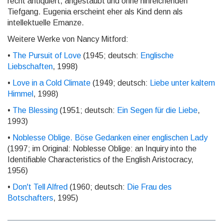
recht antiquiert, angestaubt und ohne hinreichenden
Tiefgang. Eugenia erscheint eher als Kind denn als
intellektuelle Emanze.
Weitere Werke von Nancy Mitford:
•
The Pursuit of Love
(1945; deutsch:
Englische
Liebschaften
, 1998)
•
Love in a Cold Climate
(1949; deutsch:
Liebe unter kaltem
Himmel
, 1998)
•
The Blessing
(1951; deutsch:
Ein Segen für die Liebe
,
1993)
•
Noblesse Oblige. Böse Gedanken einer englischen Lady
(1997; im Original: Noblesse Oblige: an Inquiry into the
Identifiable Characteristics of the English Aristocracy,
1956)
•
Don't Tell Alfred
(1960; deutsch:
Die Frau des
Botschafters
, 1995)