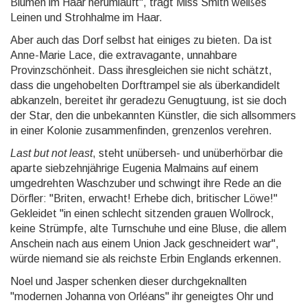
Blumen im Haar herumläuft", trägt Miss Smith weißes
Leinen und Strohhalme im Haar.
Aber auch das Dorf selbst hat einiges zu bieten. Da ist
Anne-Marie Lace, die extravagante, unnahbare
Provinzschönheit. Dass ihresgleichen sie nicht schätzt,
dass die ungehobelten Dorftrampel sie als überkandidelt
abkanzeln, bereitet ihr geradezu Genugtuung, ist sie doch
der Star, den die unbekannten Künstler, die sich allsommers
in einer Kolonie zusammenfinden, grenzenlos verehren.
Last but not least
, steht unüberseh- und unüberhörbar die
aparte siebzehnjährige Eugenia Malmains auf einem
umgedrehten Waschzuber und schwingt ihre Rede an die
Dörfler: "Briten, erwacht! Erhebe dich, britischer Löwe!"
Gekleidet "in einen schlecht sitzenden grauen Wollrock,
keine Strümpfe, alte Turnschuhe und eine Bluse, die allem
Anschein nach aus einem Union Jack geschneidert war",
würde niemand sie als reichste Erbin Englands erkennen.
Noel und Jasper schenken dieser durchgeknallten
"modernen Johanna von Orléans" ihr geneigtes Ohr und