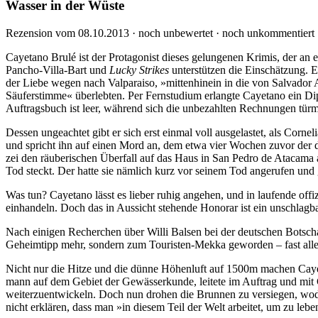
Wasser in der Wüste
Rezension vom 08.10.2013 · noch unbewertet · noch unkommentiert
Cayetano Brulé ist der Protagonist dieses gelungenen Krimis, der an e
Pancho-Villa-Bart und
Lucky Strikes
unterstützen die Einschätzung. E
der Liebe wegen nach Val­pa­raiso, »mittenhinein in die von Salvador
Säuferstimme« überlebten. Per Fernstudium erlangte Cayetano ein Diplo
Auftragsbuch ist leer, während sich die unbezahlten Rechnungen tür
Dessen ungeachtet gibt er sich erst einmal voll ausgelastet, als Corne
und spricht ihn auf einen Mord an, dem etwa vier Wochen zuvor der d
zei den räuberischen Überfall auf das Haus in San Pedro de Atacama a
Tod steckt. Der hatte sie nämlich kurz vor seinem Tod angerufen und 
Was tun? Cayetano lässt es lieber ruhig angehen, und in laufende offi
ein­han­deln. Doch das in Aussicht stehende Honorar ist ein unschlag
Nach einigen Recherchen über Willi Balsen bei der deutschen Botscha
Ge­heimtipp mehr, sondern zum Touristen-Mekka geworden – fast alle U
Nicht nur die Hitze und die dünne Höhenluft auf 1500m machen Cayetan
mann auf dem Gebiet der Gewässerkunde, leitete im Auftrag und mit G
weiter­zu­ent­wickeln. Doch nun drohen die Brunnen zu versiegen, wod
nicht erklären, dass man »in diesem Teil der Welt arbeitet, um zu leb