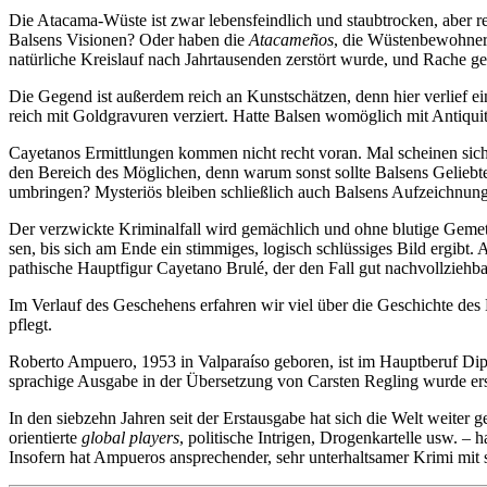
Die Atacama-Wüste ist zwar lebensfeindlich und staubtrocken, aber r
Balsens Visionen? Oder haben die
Atacameños
, die Wüstenbewohner
natürliche Kreislauf nach Jahrtausenden zerstört wurde, und Rache
Die Gegend ist außerdem reich an Kunstschätzen, denn hier verlief
reich mit Goldgravuren verziert. Hatte Balsen womöglich mit Antiquit
Cayetanos Ermittlungen kommen nicht recht voran. Mal scheinen sich
den Bereich des Möglichen, denn warum sonst sollte Balsens Geliebte
um­bringen? Mysteriös bleiben schließlich auch Balsens Aufzeichnun
Der verzwickte Kriminalfall wird gemächlich und ohne blutige Gemetz
sen, bis sich am Ende ein stimmiges, logisch schlüssiges Bild ergibt
pathi­sche Hauptfigur Cayetano Brulé, der den Fall gut nachvollziehbar
Im Verlauf des Geschehens erfahren wir viel über die Geschichte des
pflegt.
Roberto Ampuero, 1953 in Valparaíso geboren, ist im Hauptberuf Dipl
sprachige Ausgabe in der Übersetzung von Carsten Regling wurde erst
In den siebzehn Jahren seit der Erstausgabe hat sich die Welt weit
orientierte
global players
, politische Intrigen, Drogenkartelle usw. –
Insofern hat Ampueros ansprechender, sehr unterhaltsamer Krimi mit s