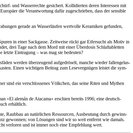
ürf- und Wasserrechte gesichert. Kollidierten deren Interessen mit
 Europäer die Verantwortung dafür zugeschrieben, dass der sen­sible
grabungen gerade an Wasserläufen wertvolle Keramiken gefunden,
ren in einer Sackgasse. Zeitweise rückt gar Eifersucht als Motiv in
det, drei Tage nach dem Mord mit einer Überdosis Schlaftabletten
e letzte Eintragung – was mag sie bedeuten?
fäden werden überzeugend aufgedröselt, manche wieder fallen­ge­las­
rkasten. Einen wichtigen Beitrag zum Lesevergnügen leistet die sym­
er sind ein verschlossenes Völkchen, das seine Riten und Mythen
man »El alemán de Atacama« erschien bereits 1996; eine deutsch­
ch erhältlich.
Wüste, Raubbau an natürlichen Ressourcen, Ausbeutung durch gewinn­
risanz gewonnen; von Lösungen sind wir so weit entfernt wie damals.
nicht verloren und ist immer noch eine Empfehlung wert.