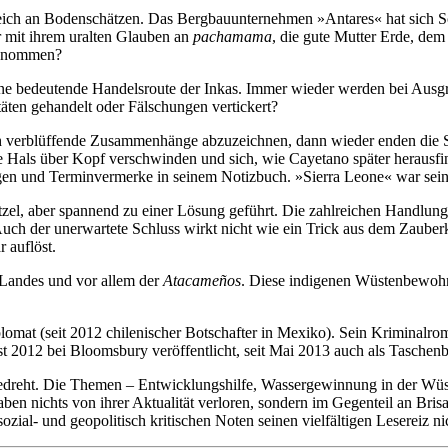
eich an Bodenschätzen. Das Berg­bauunternehmen »Antares« hat sich Sch
 mit ihrem uralten Glauben an
pa­cha­mama
, die gute Mutter Erde, dem
 genommen?
 eine bedeutende Handelsroute der Inkas. Immer wieder werden bei Aus
äten gehandelt oder Fälschungen vertickert?
 verblüffende Zusammenhänge ab­zuzeichnen, dann wieder enden die Spu
 Hals über Kopf verschwinden und sich, wie Cayetano später herausfin
gen und Terminvermerke in seinem No­tizbuch. »Sierra Leone« war sein
el, aber spannend zu einer Lösung geführt. Die zahlreichen Handlungs
. Auch der unerwartete Schluss wirkt nicht wie ein Trick aus dem Zaube
 auflöst.
 Landes und vor allem der
Ataca­meños
. Diese indigenen Wüstenbewohn
omat (seit 2012 chilenischer Bot­schafter in Mexiko). Sein Kriminalro
 2012 bei Bloomsbury veröffent­licht, seit Mai 2013 auch als Taschenbu
er gedreht. Die Themen – Entwicklungs­hilfe, Wassergewinnung in der 
 haben nichts von ihrer Aktualität ver­lo­ren, sondern im Gegenteil an B
ozial- und geopolitisch kritischen Noten seinen vielfältigen Lesereiz 