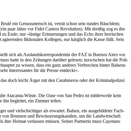
 Brulé ein Ge­nuss­mensch ist, verrät schon sein rundes Bäuchlein;
in paar Jahre vor Fidel Castros Revolution). Mit dreißig zog es ihn
ld zu Ende; nur »lästige Erinnerungen und das Echo ihrer herrischen
agierenden fiktionalen Kollegen, nur kärglich die Kasse füllt. Sein
e stellt sich als Auslandskorrespondentin der FAZ in Buenos Aires vor
ano hatte in den Zeitungen darüber gelesen; inzwischen hat die Poli­
ehauptet zu wissen, dass ein ganz anderes Verbrechen hinter Bal­sens
hr Interessantes für die Presse entdeckt«.
m das doch leicht Ärger mit den Carabineros oder der Kriminalpolizei
 die Atacama-Wüste. Die Oase von San Pedro ist mittlerweile kein
ihn begleitet, ein Zimmer teilen.
r und vielschichtiger als erwartet. Balsen, ein ausgebildeter Fach­
 Bau von Brunnen und Bewässerungskanälen, um die Landwirtschaft
lls ihre Heimat verlassen müssen. Seiner Partnerin muss Cayetano