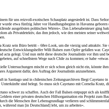
inem für uns reizvoll-exotischen Schauplatz angesiedelt ist. Dass Señor
r wurde etwa fünfzig Jahre vor Hand­lungs­beginn in Havanna geboren (e
 Allende ausgelösten politischen Wir­ren«. Das Liebesabenteuer ging ba
m als Privatdetektiv, das ihm je­doch, wie den meisten seiner weltweit 
men.
lia Kratz sein Büro betritt – 68er-Look, um die vierzig und attraktiv. Si
eutsche Entwicklungshelfer Willi Balsen zum Opfer gefallen war. Cayet
d acta gelegt. Und nun steht diese deutsche Journalistin vor ihm und b
gebeten, auf schnellstem Wege nach Chile zu kommen; er habe »etwas se
zielle Untersuchungen mischt er sich schon gleich nicht ein, könnte ih
bares Argument dafür, den Auftrag der Journalistin anzunehmen.
ft in Santiago und in chilenischen Zeitungsarchiven fliegt Cayetano in
nterkünfte sind belegt. So muss sich Cayetano mit Cornelia Kratz, die 
o schwer zu schaffen. Auch der Fall Balsen entpuppt sich als knifflige
eldern einer privaten deutschen Hilfs­orga­nisa­tion ein Projekt zum
urch die Menschen ihre Lebens­grundlage ver­lie­ren und schlimmstenfa
en, während man [in Deutschland] lebt, um zu arbeiten«.