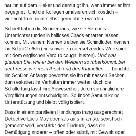
hat ihn auf dem Kieker und demütigt ihn, wann immer er ihm
begegnet. Und die Kollegen amüsieren sich köstlich –
vielleicht froh, nicht selbst gemobbt zu werden.
Schnell haben die Schüler raus, wie sie Samuels
Unterrichtsstunden in heilloses Chaos entarten lassen
können. Mit seinem Namen treiben sie Schindluder, nennen
ihn Scheiß
koff
ski (ein schwer zu übersetzendes Wortspiel
mit dem englischen Verb to cough: husten).
Und was
glauben Sie, wie er bei den Weibern so rüberkommt, bei
der Fresse wie mein Arsch und den Klamotten
..., berichtet
ein Schüler. Anfangs bewerfen sie ihn mit nassen Sachen,
dann eskaliert ihr Verhalten immer weiter, doch die
Schulleitung lässt ihre Abwesenheit durch vordringlichere
Verpflichtungen entschuldigen. So findet Samuel keine
Unterstützung und bleibt völlig isoliert.
Dass in einem parallelen Handlungsstrang ausgerechnet
Detective Lucia May ebenfalls aufs Infamste sexistisch
gemobbt wird, verstärkt den Eindruck, dass die
Demütigung anderer – offen oder subtil, mit Gewalt oder