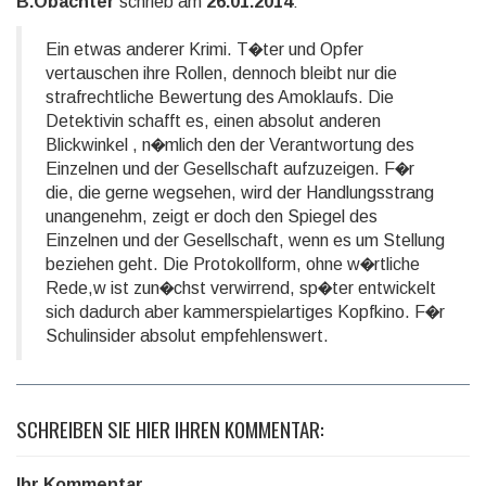
B.Obachter
schrieb am
26.01.2014
:
Ein etwas anderer Krimi. T�ter und Opfer
vertauschen ihre Rollen, dennoch bleibt nur die
strafrechtliche Bewertung des Amoklaufs. Die
Detektivin schafft es, einen absolut anderen
Blickwinkel , n�mlich den der Verantwortung des
Einzelnen und der Gesellschaft aufzuzeigen. F�r
die, die gerne wegsehen, wird der Handlungsstrang
unangenehm, zeigt er doch den Spiegel des
Einzelnen und der Gesellschaft, wenn es um Stellung
beziehen geht. Die Protokollform, ohne w�rtliche
Rede,w ist zun�chst verwirrend, sp�ter entwickelt
sich dadurch aber kammerspielartiges Kopfkino. F�r
Schulinsider absolut empfehlenswert.
SCHREIBEN SIE HIER IHREN KOMMENTAR:
Ihr Kommentar