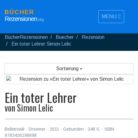
BÜCHER
MENU
Rezensionen
.org
BücherRezensionen
Buecher
Rezension
Ein toter Lehrer Simon Lelic
Sortierung
Ein toter Lehrer
von
Simon Lelic
Belletristik
·
Droemer
·
2011
· Gebunden ·
348
S. · ISBN
9783426198698