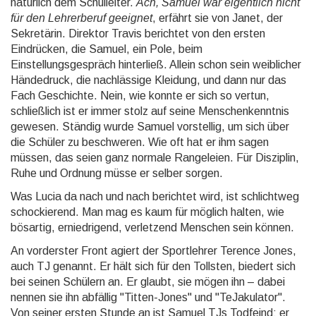
natürlich dem Schulleiter.
Ach, Samuel war eigentlich nicht
für den Lehrerberuf geeignet
, erfährt sie von Janet, der
Sekretärin. Direktor Travis berichtet von den ersten
Eindrücken, die Samuel, ein Pole, beim
Einstellungsgespräch hinterließ. Allein schon sein weiblicher
Händedruck, die nachlässige Kleidung, und dann nur das
Fach Geschichte. Nein, wie konnte er sich so vertun,
schließlich ist er immer stolz auf seine Menschenkenntnis
gewesen. Ständig wurde Samuel vorstellig, um sich über
die Schüler zu beschweren. Wie oft hat er ihm sagen
müssen, das seien ganz normale Rangeleien. Für Disziplin,
Ruhe und Ordnung müsse er selber sorgen.
Was Lucia da nach und nach berichtet wird, ist schlichtweg
schockierend. Man mag es kaum für möglich halten, wie
bösartig, erniedrigend, verletzend Menschen sein können.
An vorderster Front agiert der Sportlehrer Terence Jones,
auch TJ genannt. Er hält sich für den Tollsten, biedert sich
bei seinen Schülern an. Er glaubt, sie mögen ihn – dabei
nennen sie ihn abfällig "Titten-Jones" und "TeJakulator".
Von seiner ersten Stunde an ist Samuel TJs Todfeind; er