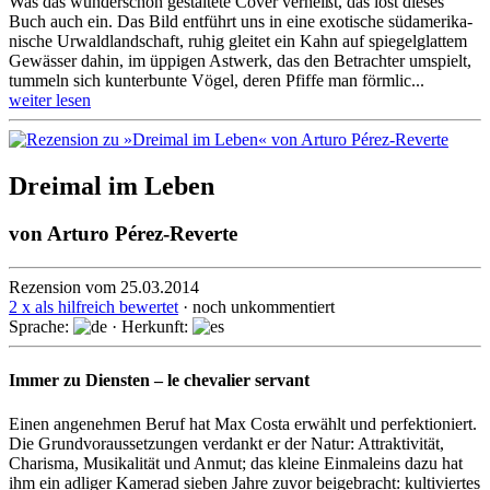
Was das wunderschön gestaltete Cover verheißt, das löst dieses
Buch auch ein. Das Bild entführt uns in eine exotische süd­amerika­
nische Urwald­land­schaft, ruhig gleitet ein Kahn auf spiegelglattem
Gewässer dahin, im üppigen Astwerk, das den Betrachter umspielt,
tummeln sich kunterbunte Vögel, deren Pfiffe man förmlic...
weiter lesen
Dreimal im Leben
von
Arturo Pérez-Reverte
Rezension vom 25.03.2014
2 x als hilfreich bewertet
· noch unkommentiert
Sprache:
· Herkunft:
Immer zu Diensten – le chevalier servant
Einen angenehmen Beruf hat Max Costa erwählt und perfektioniert.
Die Grund­vor­aus­set­zun­gen verdankt er der Natur: Attraktivität,
Charisma, Mu­si­ka­li­tät und Anmut; das kleine Einmaleins dazu hat
ihm ein adli­ger Kamerad sieben Jahre zuvor beigebracht: kul­ti­vier­tes