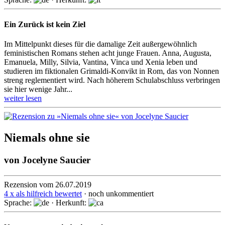
Ein Zurück ist kein Ziel
Im Mittelpunkt dieses für die damalige Zeit außergewöhnlich
feministischen Romans stehen acht junge Frauen. Anna, Augusta,
Emanuela, Milly, Silvia, Vantina, Vinca und Xenia leben und
studieren im fik­tio­nalen Grimaldi-Konvikt in Rom, das von Nonnen
streng regle­mentiert wird. Nach höherem Schul­ab­schluss ver­bringen
sie hier wenige Jahr...
weiter lesen
Niemals ohne sie
von
Jocelyne Saucier
Rezension vom 26.07.2019
4 x als hilfreich bewertet
· noch unkommentiert
Sprache:
· Herkunft: