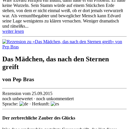
Wäre Edvard Hirifjell ein Baum, dann hätte er ein Problem: Er hätte
keine Wurzeln. Sein Stamm würde auf einem Stück­chen Erde
stehen, von dem er nicht einmal weiß, ob er dort jemals verwurzelt
war. Als vernunftbegabter und beweglicher Mensch kann Edvard
seine Lage wenigs­tens zu klären versuchen. Weniger dramatisch
und rätsel&s...
weiter lesen
Das Mädchen, das nach den Sternen
greift
von
Pep Bras
Rezension vom 25.09.2015
noch unbewertet · noch unkommentiert
Sprache:
· Herkunft:
Der zerbrechliche Zauber des Glücks