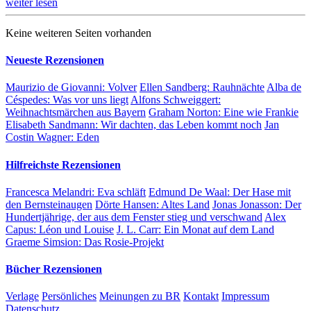
weiter lesen
Keine weiteren Seiten vorhanden
Neueste Rezensionen
Maurizio de Giovanni:
Volver
Ellen Sandberg:
Rauhnächte
Alba de
Céspedes:
Was vor uns liegt
Alfons Schweiggert:
Weihnachtsmärchen aus Bayern
Graham Norton:
Eine wie Frankie
Elisabeth Sandmann:
Wir dachten, das Leben kommt noch
Jan
Costin Wagner:
Eden
Hilfreichste Rezensionen
Francesca Melandri:
Eva schläft
Edmund De Waal:
Der Hase mit
den Bernsteinaugen
Dörte Hansen:
Altes Land
Jonas Jonasson:
Der
Hundertjährige, der aus dem Fenster stieg und verschwand
Alex
Capus:
Léon und Louise
J. L. Carr:
Ein Monat auf dem Land
Graeme Simsion:
Das Rosie-Projekt
Bücher Rezensionen
Verlage
Persönliches
Meinungen zu BR
Kontakt
Impressum
Datenschutz