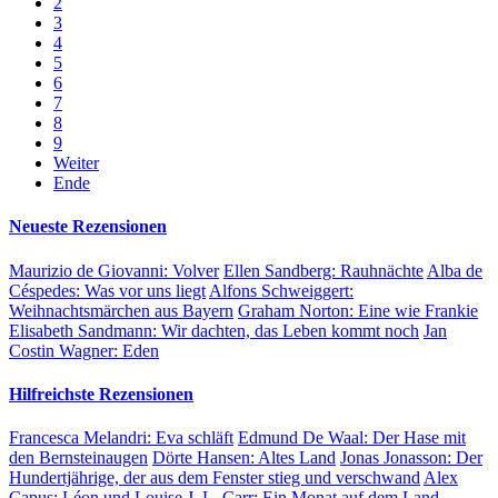
2
3
4
5
6
7
8
9
Weiter
Ende
Neueste Rezensionen
Maurizio de Giovanni:
Volver
Ellen Sandberg:
Rauhnächte
Alba de
Céspedes:
Was vor uns liegt
Alfons Schweiggert:
Weihnachtsmärchen aus Bayern
Graham Norton:
Eine wie Frankie
Elisabeth Sandmann:
Wir dachten, das Leben kommt noch
Jan
Costin Wagner:
Eden
Hilfreichste Rezensionen
Francesca Melandri:
Eva schläft
Edmund De Waal:
Der Hase mit
den Bernsteinaugen
Dörte Hansen:
Altes Land
Jonas Jonasson:
Der
Hundertjährige, der aus dem Fenster stieg und verschwand
Alex
Capus:
Léon und Louise
J. L. Carr:
Ein Monat auf dem Land