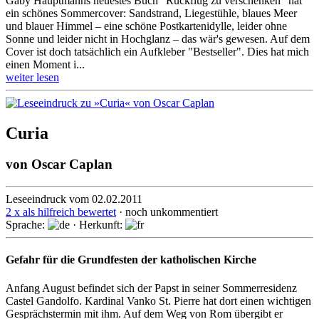
Gaby Hauptmanns neuestes Buch "Rückflug zu verschenken" hat
ein schönes Sommercover: Sandstrand, Liegestühle, blaues Meer
und blauer Himmel – eine schöne Postkartenidylle, leider ohne
Sonne und leider nicht in Hochglanz – das wär's gewesen. Auf dem
Cover ist doch tatsächlich ein Aufkleber "Bestseller". Dies hat mich
einen Moment i...
weiter lesen
Curia
von
Oscar Caplan
Leseeindruck vom 02.02.2011
2 x als hilfreich bewertet
· noch unkommentiert
Sprache:
· Herkunft:
Gefahr für die Grundfesten der katholischen Kirche
Anfang August befindet sich der Papst in seiner Sommerresidenz
Castel Gandolfo. Kardinal Vanko St. Pierre hat dort einen wichtigen
Gesprächstermin mit ihm. Auf dem Weg von Rom übergibt er