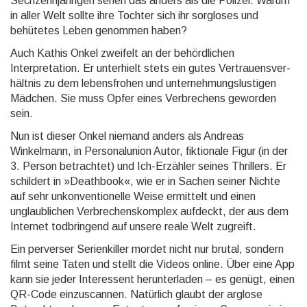
Sechzehnjährigen sehen das anders als die Po­lizei. Warum
in aller Welt sollte ihre Tochter sich ihr sorgloses und
behütetes Leben genommen haben?
Auch Kathis Onkel zweifelt an der behördlichen
Interpretation. Er unterhielt stets ein gutes Vertrauensver­
hältnis zu dem lebensfrohen und unternehmungslustigen
Mädchen. Sie muss Opfer eines Verbrechens ge­worden
sein.
Nun ist dieser Onkel niemand anders als Andreas
Winkelmann, in Personalunion Autor, fiktionale Figur (in der
3. Person betrachtet) und Ich-Erzähler seines Thrillers. Er
schildert in »Deathbook«, wie er in Sa­chen seiner Nichte
auf sehr unkonventionelle Weise ermittelt und einen
unglaublichen Verbrechenskom­plex auf­deckt, der aus dem
Internet todbringend auf unsere reale Welt zugreift.
Ein perverser Serienkiller mordet nicht nur brutal, sondern
filmt seine Taten und stellt die Videos online. Über eine App
kann sie jeder Interessent herunterladen – es genügt, einen
QR-Code einzuscannen. Natür­lich glaubt der arglose