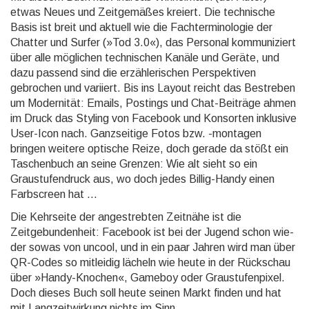
etwas Neues und Zeitgemäßes kreiert. Die techni­sche
Basis ist breit und aktuell wie die Fachterminologie der
Chatter und Surfer (»Tod 3.0«), das Personal kommuniziert
über alle möglichen technischen Kanäle und Geräte, und
dazu passend sind die erzähleri­schen Perspektiven
gebrochen und variiert. Bis ins Layout reicht das Bestreben
um Modernität: Emails, Postings und Chat-Beiträge ahmen
im Druck das Styling von Facebook und Konsorten inklusive
User-Icon nach. Ganzseitige Fotos bzw. -montagen
bringen weitere optische Reize, doch gerade da stößt ein
Ta­schen­buch an seine Grenzen: Wie alt sieht so ein
Graustufendruck aus, wo doch jedes Billig-Handy einen
Farbscreen hat ...
Die Kehrseite der angestrebten Zeitnähe ist die
Zeitgebundenheit: Facebook ist bei der Jugend schon wie­
der sowas von uncool, und in ein paar Jahren wird man über
QR-Codes so mitleidig lächeln wie heute in der Rückschau
über »Handy-Knochen«, Gameboy oder Graustufenpixel.
Doch dieses Buch soll heute sei­nen Markt finden und hat
mit Langzeitwirkung nichts im Sinn.