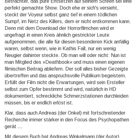
Betrachter, das pure Entsetzen auf seinem Screen sei eine
perfekt gemachte Show. Doch ehe er sich's versieht,
steckt der Voyeur selbst ganz tief in einem tödlichen
Sumpf, im Netz des Kil­lers, dem er nicht entkommen kann.
Denn mit dem Download der Horrorfilmchen wird er
ungefragt in ei­nen Kreis ähnlich gestrickter Leute
aufgenommen, die alle für diesen besonderen Kick anfällig
waren, selbst wenn, wie in Kathis Fall, nur ein wenig
Neugier dahinter steckte. Ob man will oder nicht: Nun ist
man Mitglied des »Deathbook« und muss einen eigenen
filmischen Beitrag abliefern. Der soll alles bisher Gezeigte
über­tref­fen und das anspruchsvolle Publikum begeistern.
Erfüllt der Film nicht die Erwartungen, wird sein Er­stel­ler
selbst zum Opfer bestimmt und wird, natürlich in HD
dokumentiert, schreckliche Schmerzstationen durch­lei­den
müssen, bis er endlich erlöst ist.
Klar, dass auch Andreas (der Onkel) mit fortschreitender
Recherche immer stärker in den Focus des Psy­chopathen
gerät ...
Mit diesem Buch hat Andreas Winkelmann (der Autor)