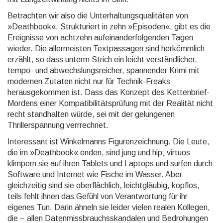
Betrachten wir also die Unterhaltungsqualitäten von
»Deathbook«. Strukturiert in zehn »Episoden«, gibt es die
Ereignisse von achtzehn aufeinanderfolgenden Tagen
wieder. Die allermeisten Textpassagen sind her­kömmlich
erzählt, so dass unterm Strich ein leicht verständlicher,
tempo- und abwechslungsreicher, span­nender Krimi mit
modernen Zutaten nicht nur für Technik-Freaks
herausgekommen ist. Dass das Konzept des Kettenbrief-
Mordens einer Kompatibilitätsprüfung mit der Realität nicht
recht standhalten würde, sei mit der gelungenen
Thrillerspannung verrrechnet.
Interessant ist Winkelmanns Figurenzeichnung. Die Leute,
die im »Deathbook« enden, sind jung und hip; virtuos
klimpern sie auf ihren Tablets und Laptops und surfen durch
Software und Internet wie Fische im Wasser. Aber
gleichzeitig sind sie oberflächlich, leichtgläubig, kopflos,
teils fehlt ihnen das Gefühl von Ver­ant­wor­tung für ihr
eigenes Tun. Darin ähneln sie leider vielen realen Kollegen,
die – allen Daten­miss­brauchs­skan­da­len und Bedrohungen