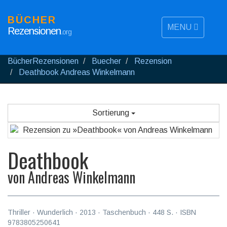
BÜCHER
MENU
Rezensionen
.org
BücherRezensionen
Buecher
Rezension
Deathbook Andreas Winkelmann
Sortierung
Deathbook
von
Andreas Winkelmann
Thriller
·
Wunderlich
·
2013
· Taschenbuch ·
448
S. · ISBN
9783805250641