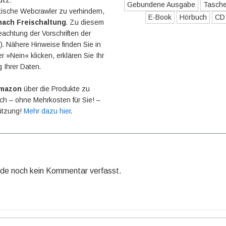
Gebundene Ausgabe
Tasch
ische Webcrawler zu verhindern,
E-Book
Hörbuch
CD
nach Freischaltung
. Zu diesem
eachtung der Vorschriften der
 Nähere Hinweise finden Sie in
r »Nein« klicken, erklären Sie Ihr
g Ihrer Daten.
mazon
über die Produkte zu
 ich – ohne Mehrkosten für Sie! –
tützung!
Mehr dazu hier
.
rde noch kein Kommentar verfasst.