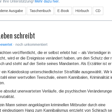
r Ihre Unterstützung!
Mehr dazu hier
.
dene Ausgabe
Taschenbuch
E-Book
Hörbuch
CD
Leben schreibt
 bewertet
· noch unkommentiert
hten veröffentlicht, die er selbst erlebt hat – als Verteidiger in
ht, wird er die Ereignisse verändert haben, um den Schutz der 
sch und steht auf der Seite seines Mandanten. Als Erzähler ist er 
 ein Kaleidoskop unterschiedlichster Straffälle ausgewählt. Wir 
ahl einer wertvollen Teeschale, einem Kannibalen, Kriminalität 
en.
hre absolut unerwarteten Verläufe, die psychischen Veränderunge
utalität.
ein Mann seinen angeklagten kriminellen Mitbruder durch eine
 eindeutigem Hang zum Kannibalismus entzieht von Schirach se