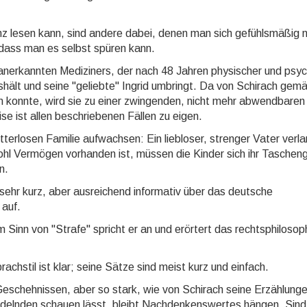
 lesen kann, sind andere dabei, denen man sich gefühlsmäßig n
 dass man es selbst spüren kann.
 anerkannten Mediziners, der nach 48 Jahren physischer und psyc
ält und seine "geliebte" Ingrid umbringt. Da von Schirach gemä
n konnte, wird sie zu einer zwingenden, nicht mehr abwendbaren
 ist allen beschriebenen Fällen zu eigen.
utterlosen Familie aufwachsen: Ein liebloser, strenger Vater verl
ohl Vermögen vorhanden ist, müssen die Kinder sich ihr Taschen
n.
sehr kurz, aber ausreichend informativ über das deutsche
auf.
 Sinn von "Strafe" spricht er an und erörtert das rechtsphilosop
achstil ist klar; seine Sätze sind meist kurz und einfach.
 Geschehnissen, aber so stark, wie von Schirach seine Erzählung
andelnden schauen lässt, bleibt Nachdenkenswertes hängen. Sind