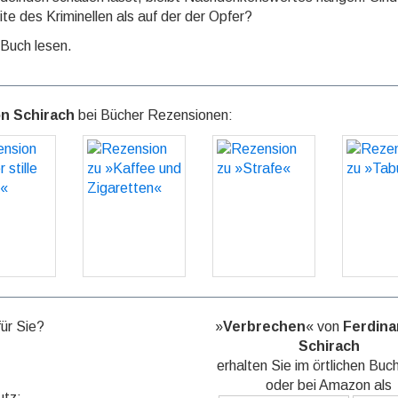
te des Kriminellen als auf der der Opfer?
 Buch lesen.
n Schirach
bei Bücher Rezensionen:
sion zu
Rezension zu
Rezension zu
Rezens
 stille
»Kaffee und
»Strafe«
»Ta
eund«
Zigaretten«
GO
G
GO
GO
für Sie?
»
Verbrechen
« von
Ferdina
Schirach
erhalten Sie im örtlichen Buc
oder bei Amazon als
utz: