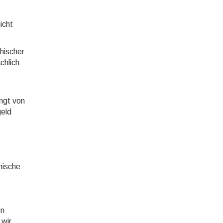
icht
hischer
chlich
angt von
geld
hische
en
 wir