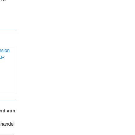
ion zu
bu«
O
nd von
hhandel