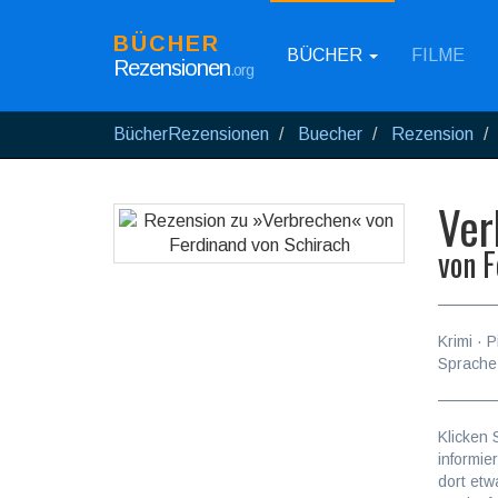
BÜCHER
BÜCHER
FILME
Rezensionen
.org
BücherRezensionen
Buecher
Rezension
Ver
von
F
Krimi
·
P
Sprache
Klicken 
informie
dort etw