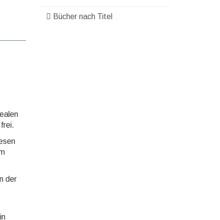
Bücher nach Titel
realen
frei.
lesen
im
n der
in