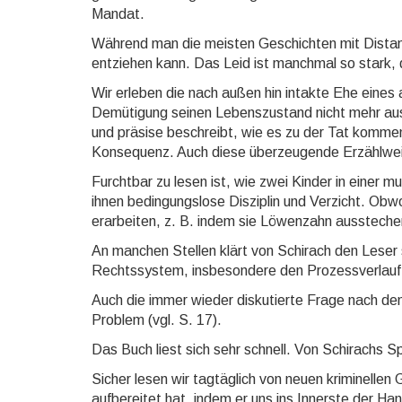
Mandat.
Während man die meisten Geschichten mit Distanz
entziehen kann. Das Leid ist manchmal so stark,
Wir erleben die nach außen hin intakte Ehe eines
Demütigung seinen Lebenszustand nicht mehr aush
und präsise beschreibt, wie es zu der Tat komme
Konsequenz. Auch diese überzeugende Erzählweise
Furchtbar zu lesen ist, wie zwei Kinder in einer m
ihnen bedingungslose Disziplin und Verzicht. Obw
erarbeiten, z. B. indem sie Löwenzahn aussteche
An manchen Stellen klärt von Schirach den Leser 
Rechtssystem, insbesondere den Prozessverlauf 
Auch die immer wieder diskutierte Frage nach dem
Problem (vgl. S. 17).
Das Buch liest sich sehr schnell. Von Schirachs Spr
Sicher lesen wir tagtäglich von neuen kriminellen
aufbereitet hat, indem er uns ins Innerste der H