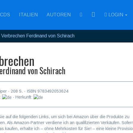
RSS
CDS
ITALIEN
AUTOREN
LOGIN
Verbrechen Ferdinand von Schirach
brechen
erdinand von Schirach
iper
·
208
S. · ISBN
9783492053624
:
· Herkunft:
Sie auf die folgenden Links, um sich bei Amazon über die Produkte zu
ren. Als Amazon-Partner verdiene ich an qualifizierten Verkäufen. Sofer
as kaufen, erhalte ich – ohne Mehrkosten für Sie! – eine kleine Provisio