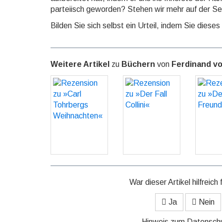
parteiisch geworden? Stehen wir mehr auf der Sei
Bilden Sie sich selbst ein Urteil, indem Sie dieses
Weitere Artikel
zu
Büchern
von
Ferdinand vo
Rezension zu
Rezension zu
Rezen
»Carl
»Der Fall
»Der
Tohrbergs
Collini«
Fr
Weihnachten«
GO
GO
War dieser Artikel hilfreich 
Ja
Nein
Hinweis zum Datensch