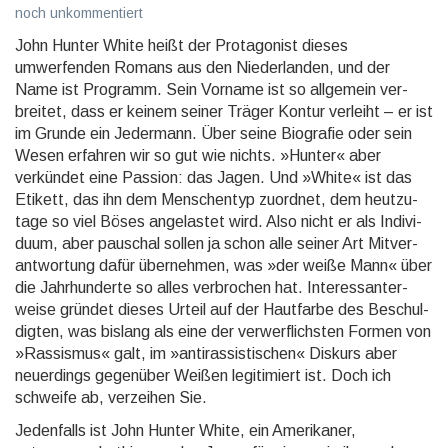
noch unkommentiert
John Hunter White heißt der Protagonist dieses
umwerfenden Romans aus den Niederlanden, und der
Name ist Programm. Sein Vorname ist so allgemein ver­
breitet, dass er keinem seiner Träger Kontur verleiht – er ist
im Grunde ein Jedermann. Über seine Biografie oder sein
Wesen erfahren wir so gut wie nichts. »Hunter« aber
verkündet eine Passion: das Jagen. Und »White« ist das
Etikett, das ihn dem Men­schen­typ zuordnet, dem heutzu­
tage so viel Böses ange­lastet wird. Also nicht er als Indivi­
duum, aber pauschal sollen ja schon alle seiner Art Mitver­
antwor­tung dafür über­nehmen, was »der weiße Mann« über
die Jahr­hun­derte so alles verbro­chen hat. Interes­santer­
weise gründet dieses Urteil auf der Hautfarbe des Beschul­
digten, was bislang als eine der verwerf­lichs­ten Formen von
»Rassis­mus« galt, im »anti­rassis­tischen« Diskurs aber
neuer­dings gegen­über Weißen legiti­miert ist. Doch ich
schweife ab, verzeihen Sie.
Jedenfalls ist John Hunter White, ein Ameri­kaner,