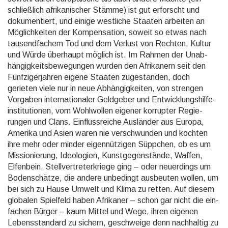
schließ­lich afrika­nischer Stämme) ist gut erforscht und
doku­men­tiert, und einige westliche Staaten arbeiten an
Mög­lich­keiten der Kom­pen­sation, soweit so etwas nach
tausend­fachem Tod und dem Verlust von Rechten, Kultur
und Würde überhaupt möglich ist. Im Rahmen der Unab­
hängig­keits­bewe­gungen wurden den Afrika­nern seit den
Fünf­ziger­jahren eigene Staaten zuge­standen, doch
gerieten viele nur in neue Ab­hängig­keiten, von strengen
Vorgaben inter­natio­naler Geld­geber und Ent­wick­lungs­hilfe­
insti­tutio­nen, vom Wohl­wollen eigener korrupter Regie­
rungen und Clans. Einfluss­reiche Aus­länder aus Europa,
Amerika und Asien waren nie ver­schwun­den und kochten
ihre mehr oder minder eigen­nützigen Süppchen, ob es um
Missio­nierung, Ideo­logien, Kunst­gegen­stände, Waffen,
Elfen­bein, Stell­ver­treter­kriege ging – oder neuer­dings um
Boden­schätze, die andere unbe­dingt aus­beuten wollen, um
bei sich zu Hause Umwelt und Klima zu retten. Auf diesem
globalen Spielfeld haben Afri­kaner – schon gar nicht die ein­
fachen Bürger – kaum Mittel und Wege, ihren eigenen
Lebens­stan­dard zu sichern, ge­schweige denn nach­haltig zu