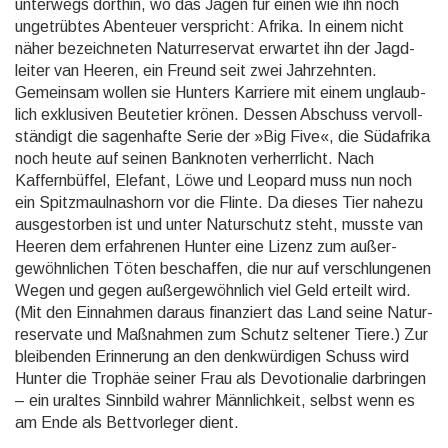
unterwegs dorthin, wo das Jagen für einen wie ihn noch
unge­trübtes Abenteuer ver­spricht: Afrika. In einem nicht
näher bezeich­neten Natur­reser­vat erwartet ihn der Jagd­
leiter van Heeren, ein Freund seit zwei Jahr­zehn­ten.
Gemeinsam wollen sie Hunters Karriere mit einem un­glaub­
lich exklu­siven Beute­tier krönen. Dessen Abschuss ver­voll­
stän­digt die sagen­hafte Serie der »Big Five«, die Süd­afrika
noch heute auf seinen Bank­noten verherr­licht. Nach
Kaffern­büffel, Elefant, Löwe und Leopard muss nun noch
ein Spitz­maul­nas­horn vor die Flinte. Da dieses Tier nahezu
ausge­stor­ben ist und unter Natur­schutz steht, musste van
Heeren dem erfah­renen Hunter eine Lizenz zum außer­
gewöhn­lichen Töten beschaf­fen, die nur auf ver­schlunge­nen
Wegen und gegen außer­gewöhn­lich viel Geld erteilt wird.
(Mit den Ein­nahmen daraus finan­ziert das Land seine Natur­
reser­vate und Maß­nah­men zum Schutz seltener Tiere.) Zur
blei­benden Erinne­rung an den denk­würdi­gen Schuss wird
Hunter die Trophäe seiner Frau als De­votio­nalie dar­bringen
– ein uraltes Sinn­bild wahrer Männ­lich­keit, selbst wenn es
am Ende als Bett­vor­leger dient.