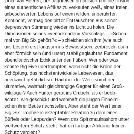
Doch van Heeren, der Jagd­reisen organi­siert und die Illusion
eines authen­tischen Afrikas zu verkaufen weiß, eines freien,
unbe­schwerten Lebens auf einem wilden, unbe­rührten
Kontinent, vermag den bitter Ent­täusch­ten aus seiner
depres­siven Stimmung wieder ins Licht zu holen. Die
Dimen­sionen seines »ver­locken­den« Vor­schlags – »Schon
mal von Big Six gehört?« – schlei­chen sich ihm (wie auch
uns Lesern) erst langsam ins Bewusst­sein, zerbrö­seln dann
aber förmlich sein (und unser) stabil ge­glaub­tes Fundament
abend­ländi­scher Ethik unter den Füßen. Wer oder was
könnte Big Five über­trump­fen, wenn nicht die Krone der
Schöpfung, das höchst­ent­wickel­te Lebewesen, das
anerkannt gefähr­lichste Raubtier der Welt, somit der
ultima­tive, wahrhaft gleich­ran­gige Gegner für einen Groß­
wild­jäger? Auch Hunter gerät ins Grübeln, als er beob­
achtet, wie geschickt und wehrhaft die jungen Ein­heimi­
schen ihrer Beute nach­stellen. Aber steht der Wert einer
Big-Six-Trophäe in akzep­tabler Relation zu dem eines
Büffels oder Leoparden? Wenn das Spitz­maul­nas­horn unter
welt­weitem Schutz steht, hat ein farbiger Afrikaner keinen
Schutz verdient?