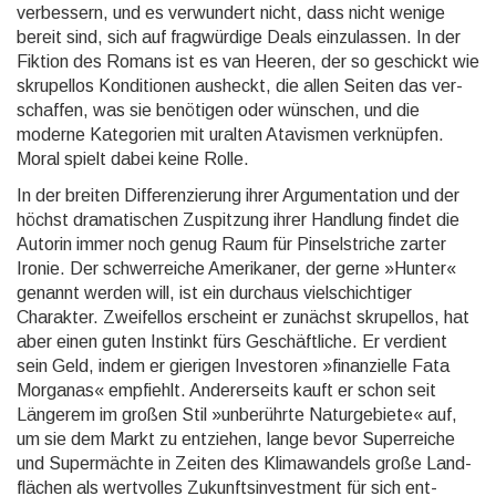
verbes­sern, und es ver­wundert nicht, dass nicht wenige
bereit sind, sich auf frag­würdige Deals einzu­lassen. In der
Fiktion des Romans ist es van Heeren, der so geschickt wie
skrupel­los Kon­ditio­nen ausheckt, die allen Seiten das ver­
schaf­fen, was sie benöti­gen oder wünschen, und die
moderne Kate­gorien mit uralten Atavis­men ver­knüpfen.
Moral spielt dabei keine Rolle.
In der breiten Differenzierung ihrer Argumen­tation und der
höchst drama­tischen Zu­spit­zung ihrer Handlung findet die
Autorin immer noch genug Raum für Pinsel­striche zarter
Ironie. Der schwer­reiche Ameri­kaner, der gerne »Hunter«
genannt werden will, ist ein durchaus viel­schich­tiger
Charakter. Zweifel­los erscheint er zunächst skrupel­los, hat
aber einen guten Instinkt fürs Ge­schäft­liche. Er verdient
sein Geld, indem er gierigen Inves­toren »finan­zielle Fata
Morganas« empfiehlt. Anderer­seits kauft er schon seit
Länge­rem im großen Stil »unbe­rührte Natur­gebiete« auf,
um sie dem Markt zu entziehen, lange bevor Super­reiche
und Super­mächte in Zeiten des Klima­wandels große Land­
flächen als wert­volles Zukunfts­invest­ment für sich ent­