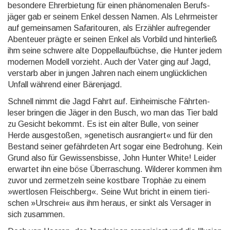
besondere Ehrer­bietung für einen phäno­menalen Berufs­
jäger gab er seinem Enkel dessen Namen. Als Lehr­meister
auf gemein­samen Safari­touren, als Erzähler auf­regen­der
Abenteuer prägte er seinen Enkel als Vorbild und hinter­ließ
ihm seine schwere alte Doppel­lauf­büchse, die Hunter jedem
modernen Modell vorzieht. Auch der Vater ging auf Jagd,
verstarb aber in jungen Jahren nach einem un­glück­lichen
Unfall während einer Bären­jagd.
Schnell nimmt die Jagd Fahrt auf. Einhei­mische Fährten­
leser bringen die Jäger in den Busch, wo man das Tier bald
zu Gesicht bekommt. Es ist ein alter Bulle, von seiner
Herde ausge­stoßen, »genetisch aus­rangiert« und für den
Bestand seiner gefähr­deten Art sogar eine Bedrohung. Kein
Grund also für Ge­wissens­bisse, John Hunter White! Leider
erwartet ihn eine böse Über­raschung. Wilderer kommen ihm
zuvor und zermet­zeln seine kostbare Trophäe zu einem
»wertlosen Fleisch­berg«. Seine Wut bricht in einem tieri­
schen »Urschrei« aus ihm heraus, er sinkt als Versager in
sich zusammen.