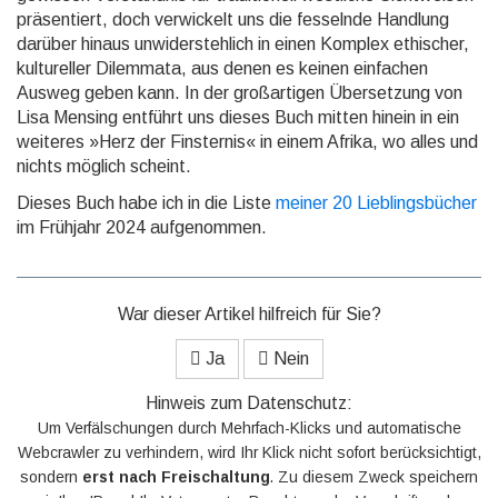
prä­sentiert, doch ver­wickelt uns die fesselnde Handlung
darüber hinaus un­wider­steh­lich in einen Komplex ethischer,
kultu­reller Dilem­mata, aus denen es keinen einfachen
Ausweg geben kann. In der groß­artigen Über­setzung von
Lisa Mensing entführt uns dieses Buch mitten hinein in ein
weiteres »Herz der Fins­ternis« in einem Afrika, wo alles und
nichts möglich scheint.
Dieses Buch habe ich in die Liste
meiner 20 Lieblingsbücher
im Frühjahr 2024 aufgenommen.
War dieser Artikel hilfreich für Sie?
Ja
Nein
Hinweis zum Datenschutz:
Um Verfälschungen durch Mehrfach-Klicks und automatische
Webcrawler zu verhindern, wird Ihr Klick nicht sofort berücksichtigt,
sondern
erst nach Freischaltung
. Zu diesem Zweck speichern