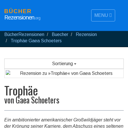
BÜCHER
MENU
Rezensionen
.org
BücherRezensionen
Buecher
Rezension
Trophäe Gaea Schoeters
Sortierung
Trophäe
von
Gaea Schoeters
Ein ambitionierter amerikanischer Großwildjäger steht vor
der Krönung seiner Karriere, dem Abschuss eines seltenen