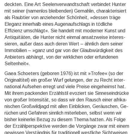
deckten. Eine Art Seelen­ver­wandt­schaft verbindet Hunter
mit seiner (namen­los blei­benden) Gemah­lin, charak­teri­siert
als Raubtier von anzie­hender Schön­heit, »dessen träge
Eleganz inner­halb eines Augen­auf­schlags in tödliche
Effizienz umschlägt«. Sie handelt mit moderner Kunst und
Antiqui­täten, die Hunter nicht einmal ansatz­weise interes­
sieren, außer dass auch deren Wert – ähnlich dem seiner
Immo­bilien – »ganz und gar von der Glaub­würdig­keit des
Anbieters abhängt, von der wirk­lichen oder erfun­denen
Selten­heit«.
Gaea Schoeters (geboren 1976) ist mit »Trofee« (so der
Original­titel) ein großer Wurf gelungen, der zu Recht inter­
national Aufsehen erregt und viele Preise einge­heimst hat.
Mit ihrem packenden Erzähl­stil evoziert sie Sinnes­ein­drücke
von großer Inten­sität, so dass wir den Rausch einer afrika­
nischen Groß­wild­jagd mit allen Ein­blicken, Ge­räu­schen, Ge­
rüchen und Ge­fahren sinn­lich miter­leben, selbst wenn wir
bisher keiner­lei Bezug zu diesem Thema hatten. Als Folge
der Erzähl­per­spek­tive werden die Vorgänge zwar mit einem
gewissen Ver­ständ­nis für tradi­tionell west­liche Sicht­weisen