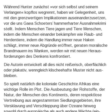
Während Hunter zunächst »vor sich selbst und seinem
Verlangen« kopflos wegrennt, haben wir Gelegen­heit, uns
mit den grenz­wertigen Implika­tionen aus­ein­ander­zu­setzen,
vor die uns Gaea Schoeters’ hammer­harter Aus­nahme­krimi
stellt. Indem Menschen Tiere jagen und Tiere Menschen,
indem die Menschen einander bekämpfen wie Raub- und
Herden­tiere, indem die Handlung immer neue Haken
schlägt, immer neue Ab­gründe eröff­net, geraten mora­lische
Brand­mauern ins Wanken, werden wir mit neuen Heraus­
forde­rungen des Denkens kon­fron­tiert.
Die Autorin ent­wickelt all dies nicht reiße­risch, ober­fläch­lich
oder plakativ, wenn­gleich klischee­hafte Muster nicht aus­
bleiben.
So spielt natürlich die koloniale Geschichte Afrikas eine
wichtige Rolle im Plot. Die Aus­beutung der Roh­stoffe, der
Natur, der Menschen des Konti­nents, deren respekt­lose
Vertrei­bung aus ange­stamm­ten Sied­lungs­ge­bieten, ihre
Ver­skla­vung und Ver­schlep­pung über Ozeane hinweg
sowohl durch euro­päische als auch andere Mächte (ein­