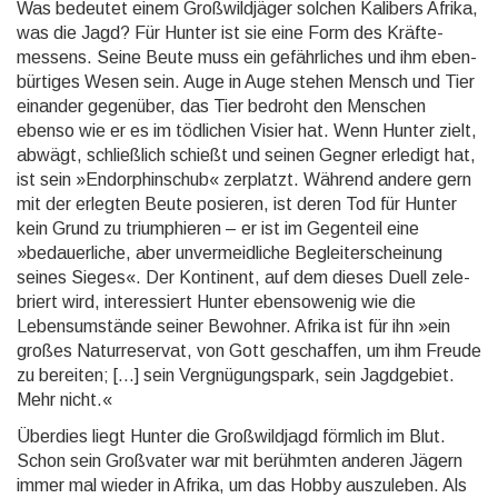
Was bedeutet einem Großwild­jäger solchen Kalibers Afrika,
was die Jagd? Für Hunter ist sie eine Form des Kräfte­
messens. Seine Beute muss ein gefähr­liches und ihm eben­
bürtiges Wesen sein. Auge in Auge stehen Mensch und Tier
einander gegenüber, das Tier bedroht den Menschen
ebenso wie er es im tödlichen Visier hat. Wenn Hunter zielt,
abwägt, schließ­lich schießt und seinen Gegner erledigt hat,
ist sein »En­dorphin­schub« zer­platzt. Während andere gern
mit der erlegten Beute posieren, ist deren Tod für Hunter
kein Grund zu trium­phieren – er ist im Gegenteil eine
»bedauer­liche, aber unver­meid­liche Begleit­erschei­nung
seines Sieges«. Der Konti­nent, auf dem dieses Duell zele­
briert wird, interes­siert Hunter ebenso­wenig wie die
Lebens­um­stände seiner Bewohner. Afrika ist für ihn »ein
großes Natur­reservat, von Gott geschaf­fen, um ihm Freude
zu bereiten; […] sein Ver­gnü­gungs­park, sein Jagd­gebiet.
Mehr nicht.«
Überdies liegt Hunter die Großwild­jagd förmlich im Blut.
Schon sein Großvater war mit berühmten anderen Jägern
immer mal wieder in Afrika, um das Hobby auszu­leben. Als