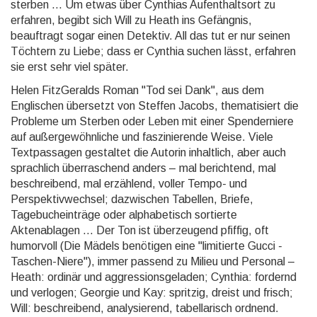
sterben ... Um etwas über Cynthias Aufenthaltsort zu
erfahren, begibt sich Will zu Heath ins Gefängnis,
beauftragt sogar einen Detektiv. All das tut er nur seinen
Töchtern zu Liebe; dass er Cynthia suchen lässt, erfahren
sie erst sehr viel später.
Helen FitzGeralds Roman "Tod sei Dank", aus dem
Englischen übersetzt von Steffen Jacobs, thematisiert die
Probleme um Sterben oder Leben mit einer Spenderniere
auf außergewöhnliche und faszinierende Weise. Viele
Textpassagen gestaltet die Autorin inhaltlich, aber auch
sprachlich überraschend anders – mal berichtend, mal
beschreibend, mal erzählend, voller Tempo- und
Perspektivwechsel; dazwischen Tabellen, Briefe,
Tagebucheinträge oder alphabetisch sortierte
Aktenablagen ... Der Ton ist überzeugend pfiffig, oft
humorvoll (Die Mädels benötigen eine "limitierte Gucci -
Taschen-Niere"), immer passend zu Milieu und Personal –
Heath: ordinär und aggressionsgeladen; Cynthia: fordernd
und verlogen; Georgie und Kay: spritzig, dreist und frisch;
Will: beschreibend, analysierend, tabellarisch ordnend.