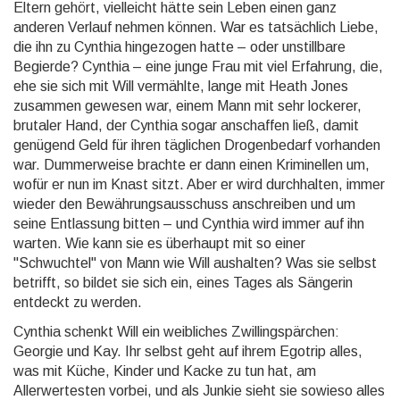
Eltern gehört, vielleicht hätte sein Leben einen ganz
anderen Verlauf nehmen können. War es tatsächlich Liebe,
die ihn zu Cynthia hingezogen hatte – oder unstillbare
Begierde? Cynthia – eine junge Frau mit viel Erfahrung, die,
ehe sie sich mit Will vermählte, lange mit Heath Jones
zusammen gewesen war, einem Mann mit sehr lockerer,
brutaler Hand, der Cynthia sogar anschaffen ließ, damit
genügend Geld für ihren täglichen Drogenbedarf vorhanden
war. Dummerweise brachte er dann einen Kriminellen um,
wofür er nun im Knast sitzt. Aber er wird durchhalten, immer
wieder den Bewährungsausschuss anschreiben und um
seine Entlassung bitten – und Cynthia wird immer auf ihn
warten. Wie kann sie es überhaupt mit so einer
"Schwuchtel" von Mann wie Will aushalten? Was sie selbst
betrifft, so bildet sie sich ein, eines Tages als Sängerin
entdeckt zu werden.
Cynthia schenkt Will ein weibliches Zwillingspärchen:
Georgie und Kay. Ihr selbst geht auf ihrem Egotrip alles,
was mit Küche, Kinder und Kacke zu tun hat, am
Allerwertesten vorbei, und als Junkie sieht sie sowieso alles