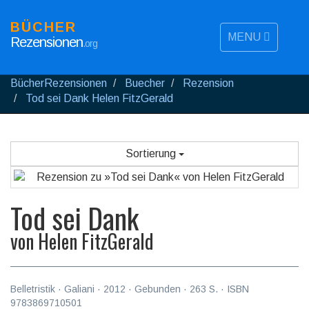
BÜCHER
MENU
Rezensionen
.org
BücherRezensionen
Buecher
Rezension
Tod sei Dank Helen FitzGerald
Sortierung
Tod sei Dank
von
Helen FitzGerald
Belletristik
·
Galiani
·
2012
· Gebunden ·
263
S. · ISBN
9783869710501