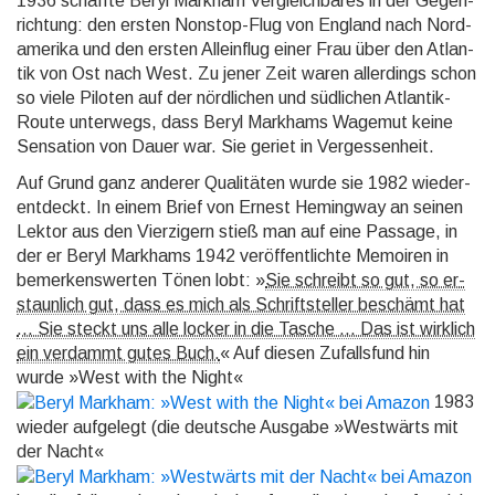
1936 schaffte Beryl Mark­ham Ver­gleich­bares in der Ge­gen­
rich­tung: den ersten Non­stop-Flug von Eng­land nach Nord­
ame­rika und den ers­ten Allein­flug einer Frau über den Atlan­
tik von Ost nach West. Zu je­ner Zeit wa­ren aller­dings schon
so viele Pilo­ten auf der nörd­lichen und süd­li­chen Atlan­tik-
Route unter­wegs, dass Beryl Mark­hams Wa­ge­mut keine
Sen­sa­tion von Dauer war. Sie geriet in Ver­ges­sen­heit.
Auf Grund ganz anderer Qualitäten wurde sie 1982 wieder­
ent­deckt. In einem Brief von Ernest He­ming­way an sei­nen
Lektor aus den Vier­zi­gern stieß man auf eine Passage, in
der er Beryl Mark­hams 1942 ver­öffent­lichte Memoi­ren in
be­mer­kens­werten Tö­nen lobt: »
Sie schreibt so gut, so er­
staun­lich gut, dass es mich als Schrift­steller be­schämt hat
... Sie steckt uns alle lo­cker in die Tasche ... Das ist wirk­lich
ein ver­dammt gutes Buch.
« Auf diesen Zu­falls­fund hin
wurde »West with the Night«
1983
wieder auf­gelegt (die deutsche Aus­gabe »West­wärts mit
der Nacht«