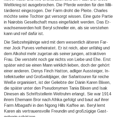
Welt­krieg ist aus­ge­bro­chen. Die Pferde werden für den Mili­
tär­dienst ein­ge­zo­gen. Der Farm droht die Pleite. Charles
möchte seine Tochter gut versorgt wis­sen. Eine gute Partie
in Nairo­bis Ge­sell­schaft muss ein­ge­fädelt wer­den. Das Er­
wach­sen­wer­den holt Beryl schnel­ler ein, als sie ver­stehen
kann und reif dafür ist.
Die Sieb­zehn­jährige wird mit dem wesentlich älteren Far­
mer Jock Purves ver­heira­tet. Er ist reich, aber un­fä­hig und
dem Al­kohol mehr zu­ge­tan als seiner jun­gen, attrak­ti­ven
Frau. Die versteht noch gar nichts von Liebe und Ehe. Erst
später wird sie einen Mann wirk­lich lieben, doch der ge­hört
einer anderen. Denys Finch Hatton, adli­ger Aus­stei­ger, In­
tel­lektu­eller und Groß­wild­jäger, der Safari­touren für reiche
Weiße or­ga­ni­siert, ist der Ge­liebte der Dänin Karen Blixen,
die spä­ter unter den Pseudo­nymen Tania Blixen und Isak
Dine­sen als Schrift­stellerin Welt­ruhm erlangt. Sie war 1914
ihrem Ehe­mann Bror nach Afrika gefolgt und baut auf ihrer
Farm
Mba­gathi
in den Ngong Hills Kaffee an. Beryl lernt
Karen als ver­trauens­volle Freun­din und groß­zügige Gast­
geberin schätzen.