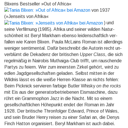
Blixens Best­seller »Out of Africa«
von 1937
(»Jenseits von Afrika«
) und
seine Ver­fil­mung (1985). Afrika und sei­ner wil­den Na­tur­
schön­heit ist Beryl Mark­ham ebenso lei­den­schaft­lich ver­
fallen wie Karen Blixen. Paula McLains Roman ist aller­dings
weniger sen­ti­mental. Da­für be­schreibt die Autorin recht un­
ver­blümt die Deka­denz der bri­ti­schen
Upper Class
, die sich
re­gel­mäßig in Nairobis Mu­thaiga-Club trifft, um rau­schende
Partys zu fei­ern. Wer zum inners­ten Zirkel gehört, wird zu
edlen Jagd­gesell­schaften ge­la­den. Selbst mit­ten in der
Wild­nis lässt es die weiße Herren-Klasse an nichts fehlen:
Beim Pick­nick servie­ren farbige But­ler Whisky
on the rocks
mit Eis aus der genera­tor­be­trie­be­nen Eis­maschine, dazu
röhrt ein Grammo­phon Jazz in die Nacht. Mit so einem
gesell­schaft­lichen Hö­he­punkt endet der Roman im Jahr
1928. Der britische Thron­fol­ger Edward, Prince of Wales,
und sein Bruder Henry reisen zu einer Sa­fari an, die Denys
Finch Hatton or­ga­ni­siert. Beryl Mark­ham ist auch dabei.