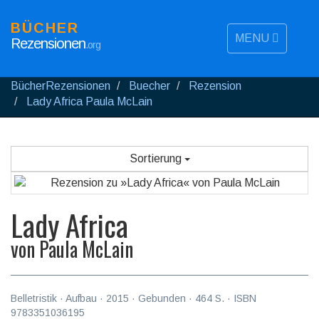
BÜCHER
MENU
Rezensionen
.org
BücherRezensionen
Buecher
Rezension
Lady Africa Paula McLain
Sortierung
Lady Africa
von
Paula McLain
Belletristik
·
Aufbau
·
2015
· Gebunden ·
464
S. · ISBN
9783351036195