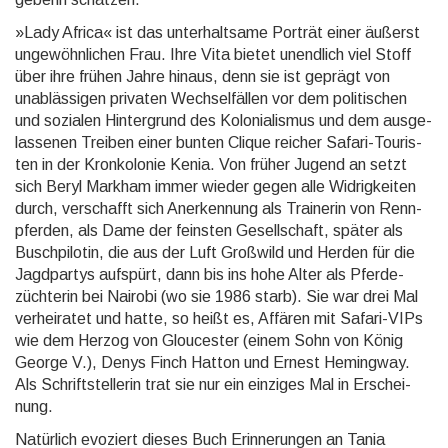
»Lady Africa« ist das unter­halt­same Porträt einer äußerst
unge­wöhn­lichen Frau. Ihre Vita bietet un­end­lich viel Stoff
über ihre frühen Jahre hinaus, denn sie ist ge­prägt von
unab­lässi­gen privaten Wech­sel­fäl­len vor dem poli­tischen
und sozia­len Hinter­grund des Kolonia­lismus und dem aus­ge­
las­senen Treiben einer bunten Clique rei­cher Safari-Touris­
ten in der Kron­ko­lonie Kenia. Von früher Ju­gend an setzt
sich Beryl Mark­ham immer wie­der gegen alle Widrig­keiten
durch, ver­schafft sich An­er­ken­nung als Traine­rin von Renn­
pferden, als Dame der feins­ten Ge­sell­schaft, später als
Busch­pilotin, die aus der Luft Groß­wild und Herden für die
Jagd­partys auf­spürt, dann bis ins hohe Alter als Pferde­
züch­terin bei Nai­robi (wo sie 1986 starb). Sie war drei Mal
ver­hei­ratet und hatte, so heißt es, Affä­ren mit Safari-VIPs
wie dem Herzog von Glou­cester (einem Sohn von König
George V.), Denys Finch Hatton und Ernest He­ming­way.
Als Schrift­stellerin trat sie nur ein einzi­ges Mal in Er­schei­
nung.
Natürlich evo­ziert dieses Buch Erinne­run­gen an Tania