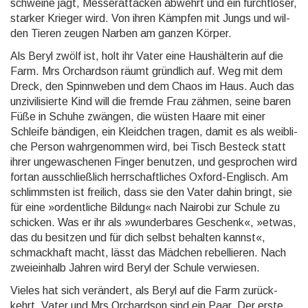
schweine jagt, Messer­atta­cken ab­wehrt und ein furcht­loser,
starker Krieger wird. Von ihren Kämp­fen mit Jungs und wil­
den Tie­ren zeu­gen Narben am ganzen Kör­per.
Als Beryl zwölf ist, holt ihr Va­ter eine Haus­häl­te­rin auf die
Farm. Mrs Or­chard­son räumt gründ­lich auf. Weg mit dem
Dreck, den Spinn­weben und dem Chaos im Haus. Auch das
un­zivili­sier­te Kind will die fremde Frau zähmen, seine baren
Füße in Schuhe zwän­gen, die wüsten Haare mit einer
Schleife bän­di­gen, ein Kleid­chen tragen, damit es als weib­li­
che Per­son wahr­ge­nom­men wird, bei Tisch Besteck statt
ihrer un­ge­wa­sche­nen Fin­ger be­nut­zen, und ge­spro­chen wird
fortan aus­schließ­lich herr­schaft­liches Ox­ford-Eng­lisch. Am
schlimms­ten ist freilich, dass sie den Vater dahin bringt, sie
für eine »ordent­liche Bil­dung« nach Nairobi zur Schule zu
schi­cken. Was er ihr als »wun­der­ba­res Ge­schenk«, »etwas,
das du besitzen und für dich selbst be­halten kannst«,
schmack­haft macht, lässt das Mädchen rebel­lieren. Nach
zwei­ein­halb Jah­ren wird Beryl der Schule ver­wiesen.
Vieles hat sich verän­dert, als Beryl auf die Farm zurück­
kehrt. Vater und Mrs Or­chard­son sind ein Paar. Der erste