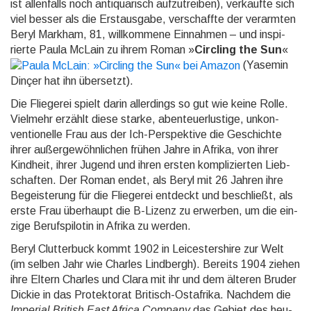
ist allen­falls noch anti­quarisch aufzu­trei­ben), ver­kaufte sich
viel besser als die Erst­aus­gabe, ver­schaffte der ver­arm­ten
Beryl Mark­ham, 81, will­kom­mene Ein­nah­men – und inspi­
rierte Paula McLain zu ihrem Ro­man »
Circling the Sun
«
(Yase­min
Dinçer hat ihn über­setzt).
Die Fliegerei spielt darin aller­dings so gut wie keine Rolle.
Viel­mehr erzählt diese starke, aben­teuer­lus­tige, un­kon­
ventio­nelle Frau aus der Ich-Per­spek­tive die Ge­schich­te
ihrer außer­ge­wöhn­li­chen frühen Jahre in Afrika, von ihrer
Kind­heit, ihrer Ju­gend und ihren ersten kom­pli­zier­ten Lieb­
schaften. Der Roman endet, als Beryl mit 26 Jahren ihre
Be­geis­te­rung für die Flie­gerei ent­deckt und be­schließt, als
erste Frau über­haupt die B-Li­zenz zu er­wer­ben, um die ein­
zige Berufs­pilo­tin in Afrika zu werden.
Beryl Clutter­buck kommt 1902 in Leicestershire zur Welt
(im selben Jahr wie Charles Lind­bergh). Bereits 1904 ziehen
ihre Eltern Charles und Clara mit ihr und dem äl­teren Bruder
Dickie in das Pro­tek­torat Bri­tisch-Ost­afrika. Nachdem die
Imperial British East Africa Com­pany
das Gebiet des heu­