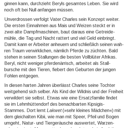
ginnen kann, durch­zieht Beryls ge­samtes Leben. Sie wird
noch oft bei Null an­fangen müs­sen.
Unverdrossen verfolgt Vater Charles sein Konzept weiter.
Die ersten Ein­nah­men aus Mais und Wei­zen steckt er in
zwei alte Dampf­maschi­nen, baut daraus eine Getreide­
mühle, die Tag und Nacht rattert und viel Geld ein­bringt.
Damit kann er Ar­beiter an­heu­ern und schließ­lich sei­nen wah­
ren Traum verwirk­li­chen, näm­lich Pferde zu züch­ten. Bald
stehen in seinen Stal­lun­gen die bes­ten Voll­blüter Afrikas.
Beryl, nicht weniger pferde­när­risch, arbei­tet als Stall­
bursche mit den Tieren, fiebert den Gebur­ten der jungen
Foh­len ent­gegen.
In diesen harten Jahren überlässt Charles seine Tochter
weit­gehend sich sel­ber. Als Kind der Wildnis und der Freiheit
ver­wil­dert sie selbst. Etwas wie eine Ersatz­fami­lie findet
sie im Lehm­hütten­dorf des be­nach­barten Kipsi­gis-
Stammes. Dort lernt
Lakwet
(»sehr klei­nes Mäd­chen«) mit
dem gleich­alten Kibii, wie man mit Speer, Pfeil und Bogen
um­geht, Natur- und Tier­geräu­sche aus­wertet, War­zen­