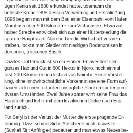
tigen Kenia seit 1888 erkun­det hatte, über­nahm die
britische Krone 1895 des­sen Ver­wal­tung und Erschlie­ßung.
1896 be­gann man mit dem Bau einer Eisen­bahn vom Hafen
Mom­basa über 900 Kilo­meter zum Vic­toria­see. Etwa auf
halber Strecke ent­wickelt sich aus einer Hütten­sied­lung die
spätere Haupt­stadt Nairobi. Um die Wirt­schaft voran­zu­
treiben, lockte man Siedler mit nied­rigen Boden­prei­sen in
den öden, tro­cke­nen Busch.
Charles Clutter­buck ist so ein Pionier. Er inves­tiert sein
ganzes Hab und Gut in 600 Hek­tar in Njoro, noch einmal
fast 200 Kilo­meter nord­östlich von Nairobi. Seine Vor­stel­
lung, ohne land­wirt­schaft­liche Vor­kennt­nisse eine Farm auf­
bauen zu können, er­for­dert un­säg­li­che Placke­rei unter primi­
tivs­ten Um­ständen. Zwei Jahre spä­ter wirft seine Frau das
Hand­tuch und kehrt mit dem kränk­li­chen Dickie nach Eng­
land zurück.
Für Beryl ist der Verlust der Mutter die erste prä­gende Er­
fah­rung. Dass schmerz­liche Abschiede auch
miwanzo
(Suaheli für ›Anfänge‹) be­deuten und man etwas Neues be­