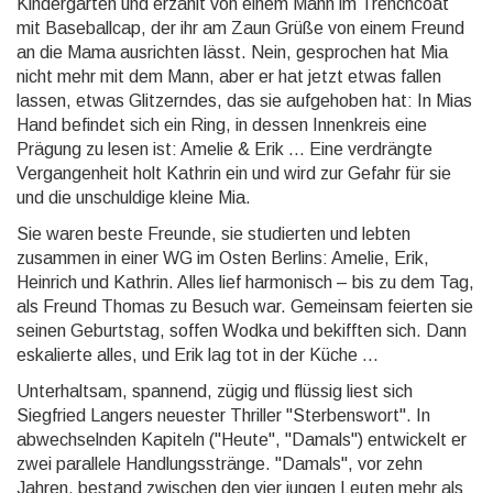
Kindergarten und erzählt von einem Mann im Trenchcoat
mit Baseballcap, der ihr am Zaun Grüße von einem Freund
an die Mama ausrichten lässt. Nein, gesprochen hat Mia
nicht mehr mit dem Mann, aber er hat jetzt etwas fallen
lassen, etwas Glitzerndes, das sie aufgehoben hat: In Mias
Hand befindet sich ein Ring, in dessen Innenkreis eine
Prägung zu lesen ist: Amelie & Erik ... Eine verdrängte
Vergangenheit holt Kathrin ein und wird zur Gefahr für sie
und die unschuldige kleine Mia.
Sie waren beste Freunde, sie studierten und lebten
zusammen in einer WG im Osten Berlins: Amelie, Erik,
Heinrich und Kathrin. Alles lief harmonisch – bis zu dem Tag,
als Freund Thomas zu Besuch war. Gemeinsam feierten sie
seinen Geburtstag, soffen Wodka und bekifften sich. Dann
eskalierte alles, und Erik lag tot in der Küche ...
Unterhaltsam, spannend, zügig und flüssig liest sich
Siegfried Langers neuester Thriller "Sterbenswort". In
abwechselnden Kapiteln ("Heute", "Damals") entwickelt er
zwei parallele Handlungsstränge. "Damals", vor zehn
Jahren, bestand zwischen den vier jungen Leuten mehr als