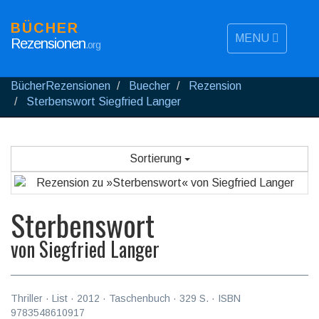
BÜCHER
MENU
Rezensionen
.org
BücherRezensionen
Buecher
Rezension
Sterbenswort Siegfried Langer
Sortierung
Sterbenswort
von
Siegfried Langer
Thriller
·
List
·
2012
· Taschenbuch ·
329
S. · ISBN
9783548610917