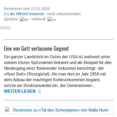
Rezension vom 12.01.2020
2 x als hilfreich bewertet
· noch unkommentiert
Sprache:
· Herkunft:
Eine von Gott verlassene Gegend
Ein ganzer Landstrich im Osten der USA ist weltweit unter
seinem tristen Spitz­namen bekannt und als Beispiel für den
Nieder­gang einst florie­render Indus­trien berüch­tigt: der
»Rust Belt« (Rost­gürtel). Als man dort im Jahr 1856 mit
dem Abbau der mächtigen Kohle­vorkom­men begann,
setzte ein Struktur­wandel ein, der Genera­tionen...
WEITER LESEN