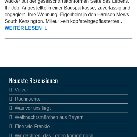
wacker auf der ge­sell­schafts­kon­for­men Seite des Lebens.
Ihr Job: Angestellte in einer Bau­spar­kas­se, zuverlässig und
engagiert. Ihre Wohnung: Eigen­heim in den Har­ri­son Mews,
South Kensington. Milieu: »ein kopfsteingepflastertes...
WEITER LESEN
Neueste Rezensionen
Volver
Rauhnächte
Was vor uns liegt
Weihnachtsmärchen aus Bayern
Eine wie Frankie
Wir dachten, das Leben kommt noch