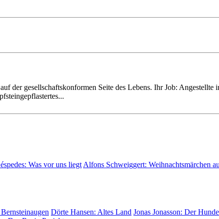
f der ge­sell­schafts­kon­for­men Seite des Lebens. Ihr Job: Angestellte 
steingepflastertes...
Céspedes:
Was vor uns liegt
Alfons Schweiggert:
Weihnachtsmärchen a
 Bernsteinaugen
Dörte Hansen:
Altes Land
Jonas Jonasson:
Der Hunder