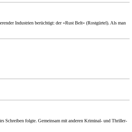
render Indus­trien berüch­tigt: der »Rust Belt« (Rost­gürtel). Als man
fürs Schreiben folgte. Gemein­sam mit anderen Krimi­nal- und Thriller­