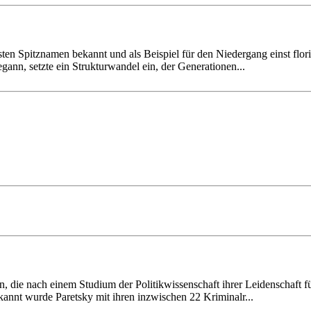
n Spitz­namen bekannt und als Beispiel für den Nieder­gang einst florie­
n, setzte ein Struktur­wandel ein, der Genera­tionen...
n, die nach einem Studium der Politik­wissen­schaft ihrer Leiden­schaft 
ekannt wurde Paretsky mit ihren inzwi­schen 22 Kriminalr...