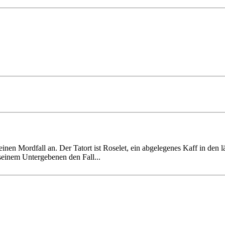
 Mordfall an. Der Tatort ist Rose­let, ein abge­lege­nes Kaff in den lä
 seinem Untergebenen den Fall...