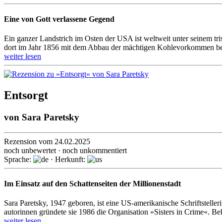
Eine von Gott verlassene Gegend
Ein ganzer Landstrich im Osten der USA ist weltweit unter seinem triste
dort im Jahr 1856 mit dem Abbau der mächtigen Kohle­vorkom­men began
weiter lesen
Entsorgt
von
Sara Paretsky
Rezension vom 24.02.2025
noch unbewertet · noch unkommentiert
Sprache:
· Herkunft:
Im Einsatz auf den Schattenseiten der Millionenstadt
Sara Paretsky, 1947 geboren, ist eine US-amerikanische Schriftstelleri
auto­rinnen gründete sie 1986 die Organi­sation »Sisters in Crime«. B
weiter lesen