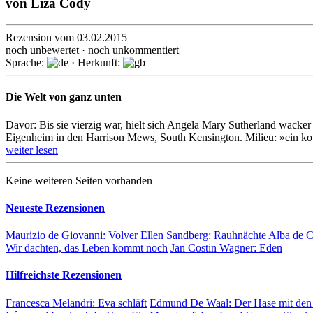
von
Liza Cody
Rezension vom 03.02.2015
noch unbewertet · noch unkommentiert
Sprache:
· Herkunft:
Die Welt von ganz unten
Davor: Bis sie vierzig war, hielt sich Angela Mary Sutherland wacker au
Eigen­heim in den Har­ri­son Mews, South Kensington. Milieu: »ein kopf
weiter lesen
Keine weiteren Seiten vorhanden
Neueste Rezensionen
Maurizio de Giovanni:
Volver
Ellen Sandberg:
Rauhnächte
Alba de 
Wir dachten, das Leben kommt noch
Jan Costin Wagner:
Eden
Hilfreichste Rezensionen
Francesca Melandri:
Eva schläft
Edmund De Waal:
Der Hase mit den