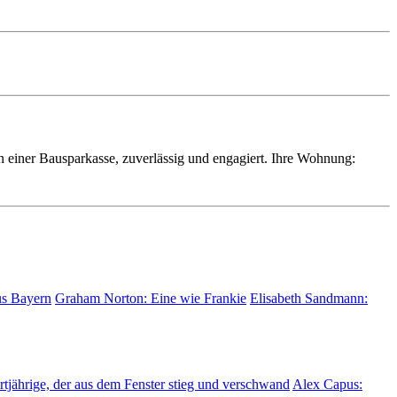
in einer Bau­spar­kas­se, zuverlässig und engagiert. Ihre Wohnung:
us Bayern
Graham Norton:
Eine wie Frankie
Elisabeth Sandmann:
tjährige, der aus dem Fenster stieg und verschwand
Alex Capus: