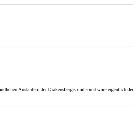
nd­lichen Aus­läufern der Drakens­berge, und somit wäre eigent­lich der