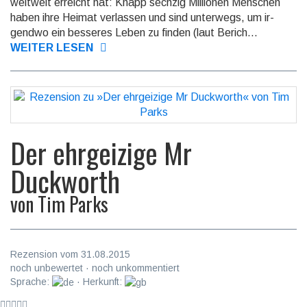
weltweit er­reicht hat: Knapp sech­zig Millionen Men­schen
haben ihre Heimat ver­las­sen und sind unter­wegs, um ir­
gendwo ein besseres Le­ben zu fin­den (laut Be­rich...
WEITER LESEN
Der ehrgeizige Mr
Duckworth
von
Tim Parks
Rezension vom 31.08.2015
noch unbewertet · noch unkommentiert
Sprache:
· Herkunft: