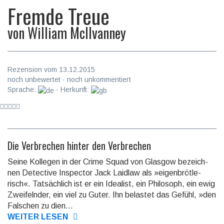
Fremde Treue
von
William McIlvanney
Rezension vom 13.12.2015
noch unbewertet · noch unkommentiert
Sprache:
· Herkunft:
Die Verbrechen hinter den Verbrechen
Seine Kollegen in der Crime Squad von Glasgow be­zeich­
nen De­tective In­spector Jack Laidlaw als »eigen­brötle­
risch«. Tat­säch­lich ist er ein Idea­list, ein Phi­lo­soph, ein ewig
Zwei­feln­der, ein viel zu Guter. Ihn be­lastet das Ge­fühl, »den
Fal­schen zu dien...
WEITER LESEN