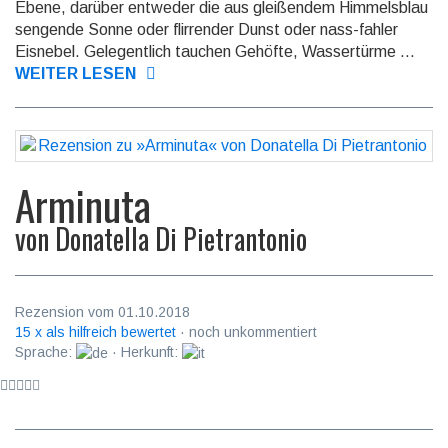
Ebene, darüber entweder die aus glei­ßendem Himmels­blau
sengende Sonne oder flir­render Dunst oder nass-fahler
Eisnebel. Gele­gentlich tauchen Gehöfte, Wasser­türme ...
WEITER LESEN
Arminuta
von
Donatella Di Pietrantonio
Rezension vom 01.10.2018
15 x als hilfreich bewertet
· noch unkommentiert
Sprache:
· Herkunft: