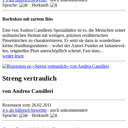
Sprache:
· Herkunft:
Burlesken mit zartem Biss
Eine von Andrea Camilleris Spezialitäten ist es, die Menschen seiner
si­zi­lia­ni­schen Heimat mit wenigen, präzisen erzählerischen
Pinselstrichen zu cha­rak­te­ri­sie­ren. Er setzt sie dazu in wunderbare
kleine Hand­lungsrahmen – wobei des Autors Fundus an fan­ta­sie­vol­
len, originellen Plots unerschöpflich scheint. Fast im­m...
weiter lesen
Streng vertraulich
von
Andrea Camilleri
Rezension vom 26.02.2011
4 x als hilfreich bewertet
· noch unkommentiert
Sprache:
· Herkunft: