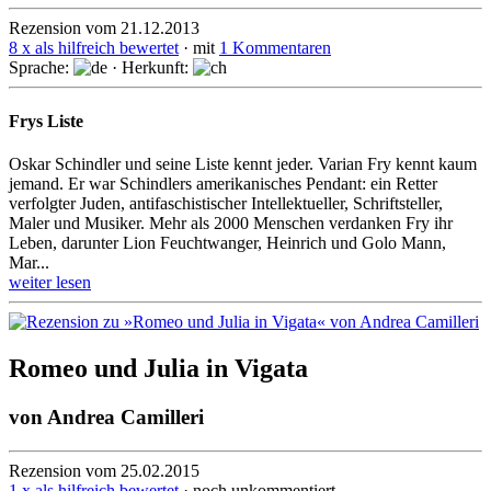
Rezension vom 21.12.2013
8 x als hilfreich bewertet
· mit
1 Kommentaren
Sprache:
· Herkunft:
Frys Liste
Oskar Schindler und seine Liste kennt jeder. Varian Fry kennt kaum
jemand. Er war Schindlers amerikani­sches Pendant: ein Retter
verfolgter Juden, anti­fa­schis­tischer Intellektueller, Schriftsteller,
Maler und Mu­siker. Mehr als 2000 Men­schen verdanken Fry ihr
Leben, darunter Lion Feuchtwanger, Heinrich und Golo Mann,
Mar...
weiter lesen
Romeo und Julia in Vigata
von
Andrea Camilleri
Rezension vom 25.02.2015
1 x als hilfreich bewertet
· noch unkommentiert