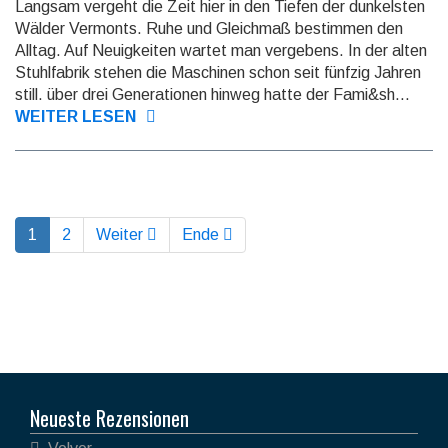
Langsam vergeht die Zeit hier in den Tiefen der dun­kels­ten
Wälder Vermonts. Ruhe und Gleich­maß be­stim­men den
Alltag. Auf Neuig­keiten wartet man ver­ge­bens. In der alten
Stuhlfabrik stehen die Maschinen schon seit fünf­zig Jahren
still. über drei Gene­ratio­nen hin­weg hatte der Fami&sh...
WEITER LESEN
1
2
Weiter
Ende
Neueste Rezensionen