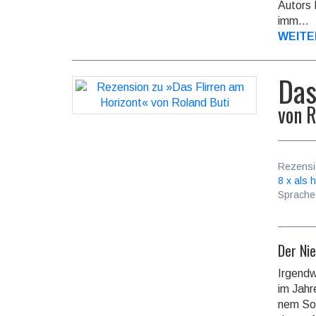
Autors F
im­m...
WEITE
Das
von
R
Rezensi
8 x als h
Sprache
Der Ni
Irgendw
im Jahr
nem Som