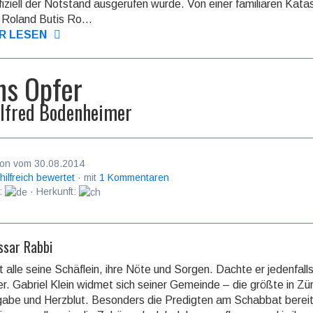
fiziell der Notstand aus­ge­ru­fen wurde. Von einer familiären Kat
 Roland Butis Ro...
R LESEN
ns Opfer
lfred Bodenheimer
on vom 30.08.2014
 hilfreich bewertet
· mit
1 Kommentaren
:
· Herkunft:
sar Rabbi
t alle seine Schäflein, ihre Nöte und Sorgen. Dachte er jedenfalls
ner. Gabriel Klein widmet sich seiner Gemeinde – die größte in Zü
gabe und Herzblut. Besonders die Predigten am Schabbat bereit