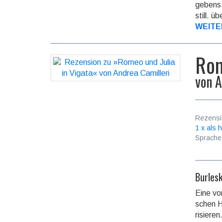
ge­bens
still. ü
WEITE
Rom
von
A
Rezensi
1 x als h
Sprache
Burles
Eine von
schen H
ri­sie­