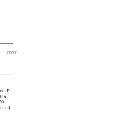
and. Er
i­fa­
000
ch und