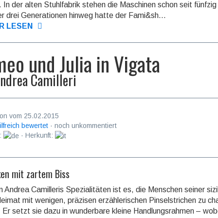
. In der alten Stuhlfabrik stehen die Maschinen schon seit fünf­zi
ber drei Gene­ratio­nen hin­weg hatte der Fami&sh...
R LESEN
eo und Julia in Vigata
ndrea Camilleri
on vom 25.02.2015
ilfreich bewertet
· noch unkommentiert
:
· Herkunft:
ken mit zartem Biss
 Andrea Camilleris Spezialitäten ist es, die Menschen seiner si­zi­li
eimat mit wenigen, präzisen erzählerischen Pinselstrichen zu cha­
ren. Er setzt sie dazu in wunderbare kleine Hand­lungsrahmen – wo