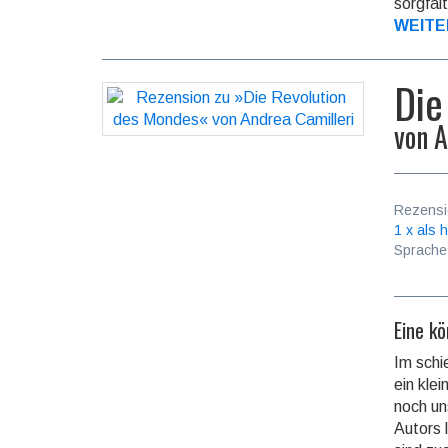
sorg­fäl
WEITE
Die
von
A
Rezensi
1 x als h
Sprache
Eine kö
Im schi
ein kle
noch un
Autors 