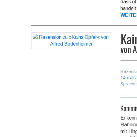
dass of
handelt
WEITE
Kai
von
A
Rezensi
14 x als
Sprache
Kommis
Er kenn
Rab­bi­
mit Hin