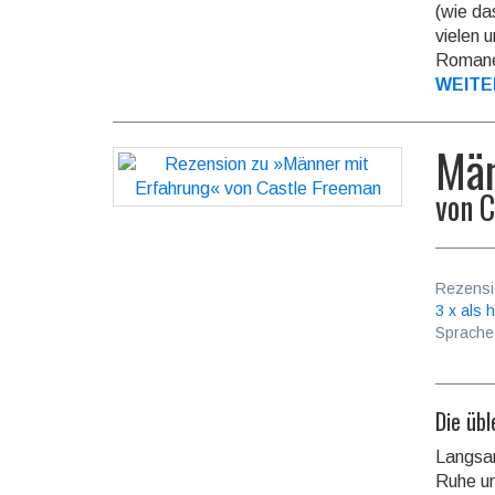
(wie da
vielen 
Romane
WEITE
Män
von
C
Rezensi
3 x als h
Sprache
Die üb
Langsam
Ruhe un