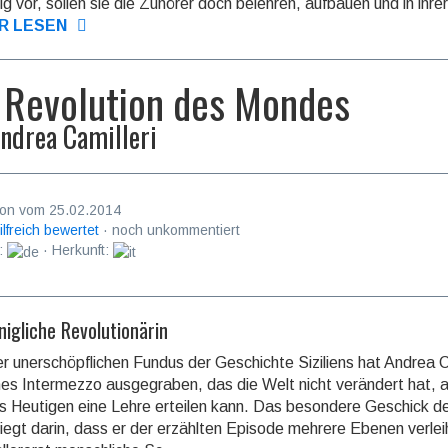
­tig vor, sollen sie die Zuhörer doch belehren, aufbauen und in ihrer
R LESEN
 Revolution des Mondes
ndrea Camilleri
on vom 25.02.2014
ilfreich bewertet
· noch unkommentiert
:
· Herkunft:
nigliche Revolutionärin
er unerschöpflichen Fundus der Geschichte Siziliens hat Andrea Ca­m
ines Intermezzo ausgegraben, das die Welt nicht verändert hat, 
s Heutigen eine Lehre erteilen kann. Das be­sondere Geschick d
liegt darin, dass er der erzählten Episode meh­re­re Ebenen verle