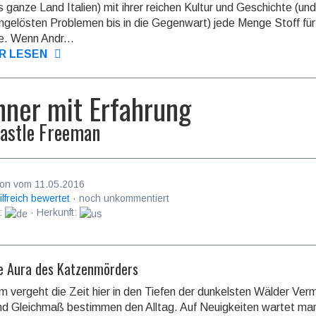
s ganze Land Italien) mit ihrer reichen Kultur und Geschichte (und
unge­lösten Proble­men bis in die Gegen­wart) jede Menge Stoff fü
. Wenn Andr...
R LESEN
ner mit Erfahrung
astle Freeman
on vom 11.05.2016
ilfreich bewertet
· noch unkommentiert
:
· Herkunft:
le Aura des Katzenmörders
 vergeht die Zeit hier in den Tiefen der dun­kels­ten Wälder Ver
d Gleich­maß be­stim­men den Alltag. Auf Neuig­keiten wartet ma