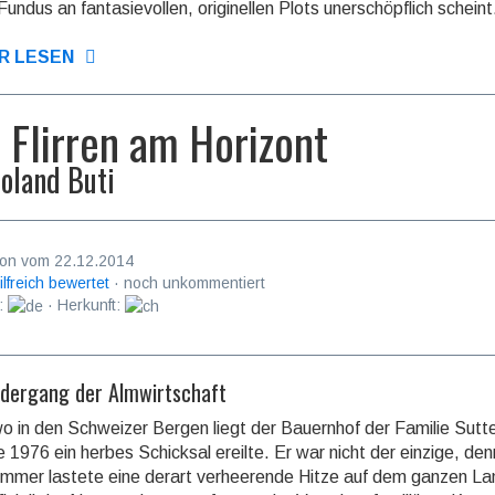
undus an fan­ta­sie­vol­len, originellen Plots unerschöpflich schein
R LESEN
 Flirren am Horizont
oland Buti
on vom 22.12.2014
ilfreich bewertet
· noch unkommentiert
:
· Herkunft:
edergang der Almwirtschaft
o in den Schweizer Bergen liegt der Bauernhof der Familie Sutte
e 1976 ein herbes Schicksal ereilte. Er war nicht der einzige, denn
mer lastete eine derart verheerende Hitze auf dem ganzen La