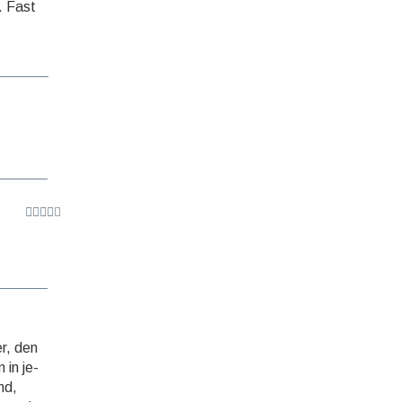
t. Fast
r, den
 in je­
nd,