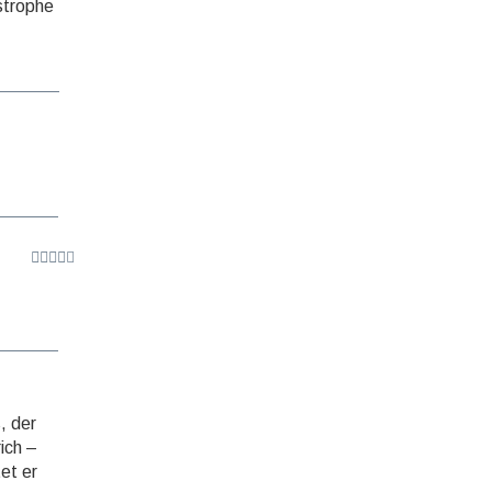
astrophe
, der
rich –
et er