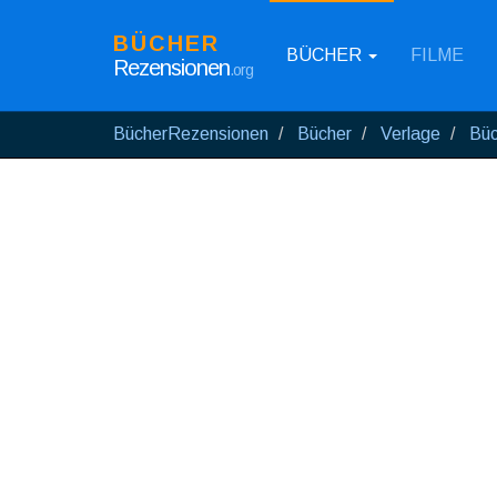
BÜCHER
BÜCHER
FILME
Rezensionen
.org
BücherRezensionen
Bücher
Verlage
Büc