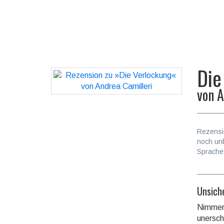
Die
von
A
Rezensi
noch un
Sprache
Unsich
Nimmerm
uner­sch