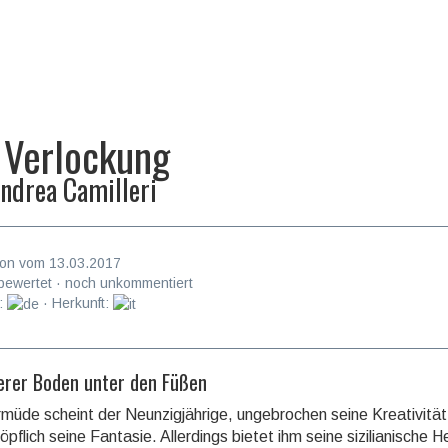
 Verlockung
ndrea Camilleri
on vom 13.03.2017
bewertet · noch unkommentiert
:
· Herkunft:
erer Boden unter den Füßen
üde scheint der Neunzigjährige, ungebrochen seine Kreativität
öpf­lich seine Fanta­sie. Aller­dings bietet ihm seine sizilia­nische 