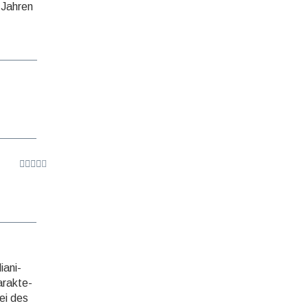
g Jahren
a­ni­
rak­te­
bei des