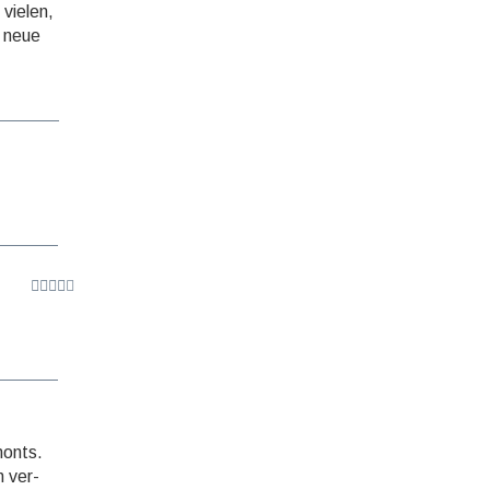
 vielen,
r neue
monts.
n ver­