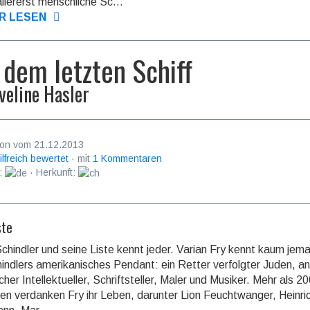
allererst menschliche Sc...
R LESEN
 dem letzten Schiff
veline Hasler
on vom 21.12.2013
ilfreich bewertet
· mit
1 Kommentaren
:
· Herkunft:
ste
chindler und seine Liste kennt jeder. Varian Fry kennt kaum jem
indlers amerikani­sches Pendant: ein Retter verfolgter Juden, ant
scher Intellektueller, Schriftsteller, Maler und Mu­siker. Mehr als 2
en verdanken Fry ihr Leben, darunter Lion Feuchtwanger, Heinri