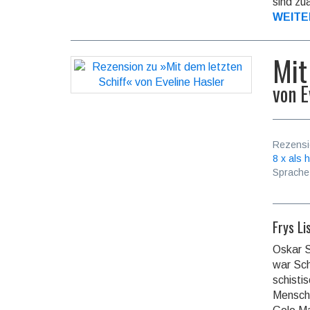
sind zu
WEITE
Mit
von
E
Rezensi
8 x als h
Sprache
Frys Li
Oskar S
war Sch
schis­ti
Men­sch