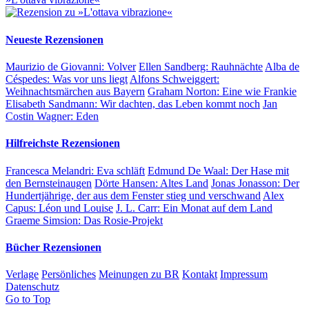
Neueste Rezensionen
Maurizio de Giovanni:
Volver
Ellen Sandberg:
Rauhnächte
Alba de
Céspedes:
Was vor uns liegt
Alfons Schweiggert:
Weihnachtsmärchen aus Bayern
Graham Norton:
Eine wie Frankie
Elisabeth Sandmann:
Wir dachten, das Leben kommt noch
Jan
Costin Wagner:
Eden
Hilfreichste Rezensionen
Francesca Melandri:
Eva schläft
Edmund De Waal:
Der Hase mit
den Bernsteinaugen
Dörte Hansen:
Altes Land
Jonas Jonasson:
Der
Hundertjährige, der aus dem Fenster stieg und verschwand
Alex
Capus:
Léon und Louise
J. L. Carr:
Ein Monat auf dem Land
Graeme Simsion:
Das Rosie-Projekt
Bücher Rezensionen
Verlage
Persönliches
Meinungen zu BR
Kontakt
Impressum
Datenschutz
Go to Top