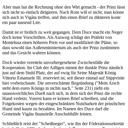
Aber man hat die Rechnung ohne den Wirt gemacht - der Prinz lässt
sich nicht so einfach dirigieren. Nach Rom will er nicht, man könne
sich auch in Vigàta treffen, und ihm einen Brief zu diktieren koste
ein paar tausend Lire.
Damit ist er freilich zu weit gegangen. Dem Duce macht ein Neger
doch keine Vorschriften. Als Ausweg schlägt der Präfekt von
Montelusa einen höheren Preis vor und modifiziert die Pläne, so
dass sowohl das Außenministerium als auch der Prinz zustimmen
und das Gesicht wahren können.
Doch wieder vereiteln unvorhergesehene Zwischenfälle die
Kooperation. Im Club der Adligen nimmt der dunkle Prinz nämlich
just auf dem Stuhl Platz, der auf ewig für Seine Majestät König
Vittorio Emanuele III. reserviert ist, seit dieser einmal auf Stippvisite
hier vorbeischaute. Die unverschämte Begründung ("Mein Arsch
steht dem eures Königs in nichts nach." Seite 231) zieht ein
unausweichliches Duell nach sich, in dem sich der Prinz die rechte
Hand verletzt. Vorerst kann er keinen Brief schreiben, und die
Folgekosten wegen der eingeschränkten Nutzbarkeit der prinzlichen
Hand sind kaum zu bezahlen. Im Namen des Duce darf die
Gemeinde Vigàta finanzielle Anschubhilfe leisten.
Schließlich reist der "Scheißneger", wie ihn der Föderationssekretär