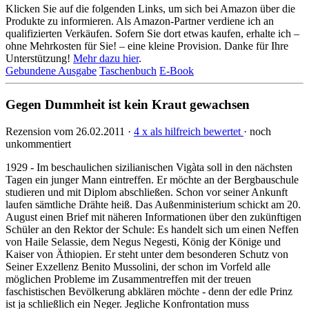
Klicken Sie auf die folgenden Links, um sich bei Amazon über die
Produkte zu informieren. Als Amazon-Partner verdiene ich an
qualifizierten Verkäufen. Sofern Sie dort etwas kaufen, erhalte ich –
ohne Mehrkosten für Sie! – eine kleine Provision. Danke für Ihre
Unterstützung!
Mehr dazu hier
.
Gebundene Ausgabe
Taschenbuch
E-Book
Gegen Dummheit ist kein Kraut gewachsen
Rezension vom 26.02.2011 ·
4 x als hilfreich bewertet
· noch
unkommentiert
1929 - Im beschaulichen sizilianischen Vigàta soll in den nächsten
Tagen ein junger Mann eintreffen. Er möchte an der Bergbauschule
studieren und mit Diplom abschließen. Schon vor seiner Ankunft
laufen sämtliche Drähte heiß. Das Außenministerium schickt am 20.
August einen Brief mit näheren Informationen über den zukünftigen
Schüler an den Rektor der Schule: Es handelt sich um einen Neffen
von Haile Selassie, dem Negus Negesti, König der Könige und
Kaiser von Äthiopien. Er steht unter dem besonderen Schutz von
Seiner Exzellenz Benito Mussolini, der schon im Vorfeld alle
möglichen Probleme im Zusammentreffen mit der treuen
faschistischen Bevölkerung abklären möchte - denn der edle Prinz
ist ja schließlich ein Neger. Jegliche Konfrontation muss