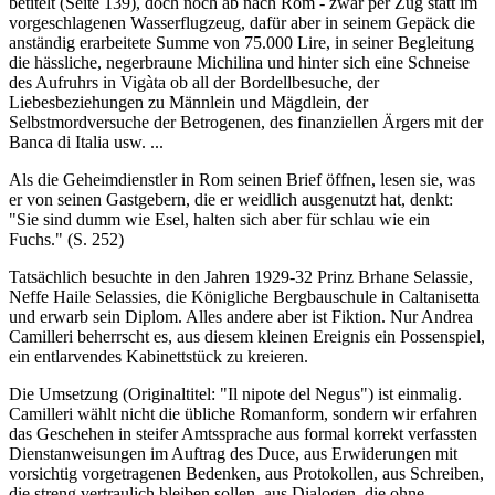
betitelt (Seite 139), doch noch ab nach Rom - zwar per Zug statt im
vorgeschlagenen Wasserflugzeug, dafür aber in seinem Gepäck die
anständig erarbeitete Summe von 75.000 Lire, in seiner Begleitung
die hässliche, negerbraune Michilina und hinter sich eine Schneise
des Aufruhrs in Vigàta ob all der Bordellbesuche, der
Liebesbeziehungen zu Männlein und Mägdlein, der
Selbstmordversuche der Betrogenen, des finanziellen Ärgers mit der
Banca di Italia usw. ...
Als die Geheimdienstler in Rom seinen Brief öffnen, lesen sie, was
er von seinen Gastgebern, die er weidlich ausgenutzt hat, denkt:
"Sie sind dumm wie Esel, halten sich aber für schlau wie ein
Fuchs." (S. 252)
Tatsächlich besuchte in den Jahren 1929-32 Prinz Brhane Selassie,
Neffe Haile Selassies, die Königliche Bergbauschule in Caltanisetta
und erwarb sein Diplom. Alles andere aber ist Fiktion. Nur Andrea
Camilleri beherrscht es, aus diesem kleinen Ereignis ein Possenspiel,
ein entlarvendes Kabinettstück zu kreieren.
Die Umsetzung (Originaltitel: "
Il nipote del Negus
") ist einmalig.
Camilleri wählt nicht die übliche Romanform, sondern wir erfahren
das Geschehen in steifer Amtssprache aus formal korrekt verfassten
Dienstanweisungen im Auftrag des Duce, aus Erwiderungen mit
vorsichtig vorgetragenen Bedenken, aus Protokollen, aus Schreiben,
die streng vertraulich bleiben sollen, aus Dialogen, die ohne