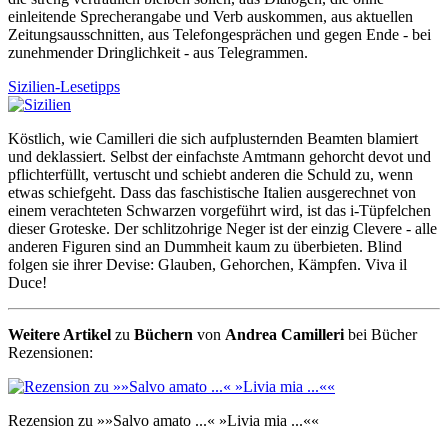
einleitende Sprecherangabe und Verb auskommen, aus aktuellen
Zeitungsausschnitten, aus Telefongesprächen und gegen Ende - bei
zunehmender Dringlichkeit - aus Telegrammen.
Sizilien-Lesetipps
Köstlich, wie Camilleri die sich aufplusternden Beamten blamiert
und deklassiert. Selbst der einfachste Amtmann gehorcht devot und
pflichterfüllt, vertuscht und schiebt anderen die Schuld zu, wenn
etwas schiefgeht. Dass das faschistische Italien ausgerechnet von
einem verachteten Schwarzen vorgeführt wird, ist das i-Tüpfelchen
dieser Groteske. Der schlitzohrige Neger ist der einzig Clevere - alle
anderen Figuren sind an Dummheit kaum zu überbieten. Blind
folgen sie ihrer Devise: Glauben, Gehorchen, Kämpfen. Viva il
Duce!
Weitere Artikel
zu
Büchern
von
Andrea Camilleri
bei Bücher
Rezensionen:
Rezension zu »»Salvo amato ...« »Livia mia ...««