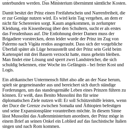
unterbunden werden. Das Ministerium übernimmt sämtliche Kosten.
Damit besitzt der Prinz einen Freifahrtschein und Narrenfreiheit, die
er zur Genüge nutzen wird. Es wird kein Tag vergehen, an dem er
nicht für Scherereien sorgt. Kaum angekommen, in zerlumpter
Kleidung, ein Kissenbezug über den Schultern, sucht er als erstes
das Freudenhaus auf. Die Entlohnung dreier Damen muss der
Brigadiere vorstrecken, denn leider wurde der Prinz im Zug von
Palermo nach Vigàta restlos ausgeraubt. Dass sich der vorgebliche
Überfall später als Lüge herausstellt und der Prinz sein Geld beim
Kartenspiel mit drei Bauern verzockt hatte, muss geheim bleiben.
Man findet eine Lösung und sperrt zwei Landstreicher, die sich
schuldig bekennen, eine Woche ins Gefängnis - bei freier Kost und
Logis.
Ein afrikanischer Untermensch führt also alle an der Nase herum,
spielt sie gegeneinander aus und bereichert sich durch ständige
Forderungen, um das standesgemäße Leben eines Prinzen führen zu
können. Er weiß, dass Benito Mussolini ihn für seine
diplomatischen Ziele nutzen will: Er soll Schützenhilfe leisten, wenn
der Duce die Grenze zwischen Somalia und Äthiopien befestigen
und seine Expansionspläne vorantreiben möchte. In diesem Sinne
lässt Mussolini das Außenministerium anordnen, der Prinz möge in
einem Brief an seinen Onkel ein Loblied auf das faschistische Italien
singen und nach Rom kommen.