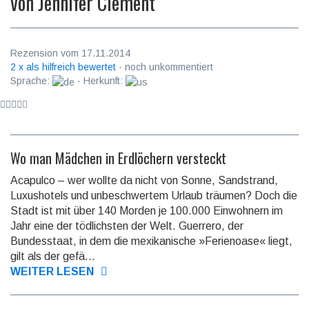
von
Jennifer Clement
Rezension vom 17.11.2014
2 x als hilfreich bewertet
· noch unkommentiert
Sprache:
· Herkunft:
Wo man Mädchen in Erdlöchern versteckt
Acapulco – wer wollte da nicht von Sonne, Sandstrand,
Luxushotels und un­be­schwer­tem Urlaub träumen? Doch die
Stadt ist mit über 140 Morden je 100.000 Ein­woh­nern im
Jahr eine der tödlichsten der Welt. Guerrero, der
Bundesstaat, in dem die mexikanische »Fe­ri­en­oase« liegt,
gilt als der gefä...
WEITER LESEN