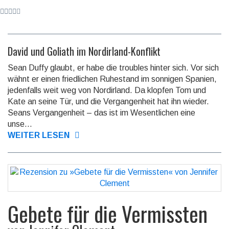
David und Goliath im Nordirland-Konflikt
Sean Duffy glaubt, er habe die troubles hinter sich. Vor sich
wähnt er einen friedlichen Ruhe­stand im son­nigen Spanien,
je­den­falls weit weg von Nord­irland. Da klopfen Tom und
Kate an seine Tür, und die Ver­gan­gen­heit hat ihn wieder.
Seans Vergangenheit – das ist im We­sent­li­chen eine
unse...
WEITER LESEN
Gebete für die Vermissten