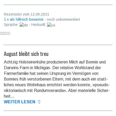
Rezension vom 12.06.2021
1 x als hilfreich bewertet
· noch unkommentiert
Sprache:
· Herkunft:
August bleibt sich treu
Achtzig Holsteinerkühe produzieren Milch auf Bonnie und
Darwins Farm in Michigan. Der relative Wohlstand der
Farmer­familie hat seinen Ursprung im Vermögen von
Bonnies früh verstor­benen Eltern, mit dem auch ein statt­
liches neues Wohnhaus errichtet werden konnte, »pseudo­
viktoria­nisch mit Rundum­veranda«. Aber mate­rielle Sicher­
heit...
WEITER LESEN