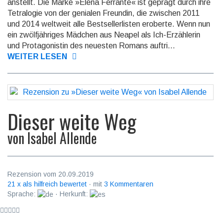
anstellt. Die Marke »Elena Ferrante« ist geprägt durch ihre
Tetra­logie von der genialen Freundin, die zwischen 2011
und 2014 weltweit alle Best­seller­listen eroberte. Wenn nun
ein zwölf­jähriges Mädchen aus Neapel als Ich-Erzäh­lerin
und Protago­nistin des neuesten Romans auftri...
WEITER LESEN
Dieser weite Weg
von
Isabel Allende
Rezension vom 20.09.2019
21 x als hilfreich bewertet
· mit
3 Kommentaren
Sprache:
· Herkunft: