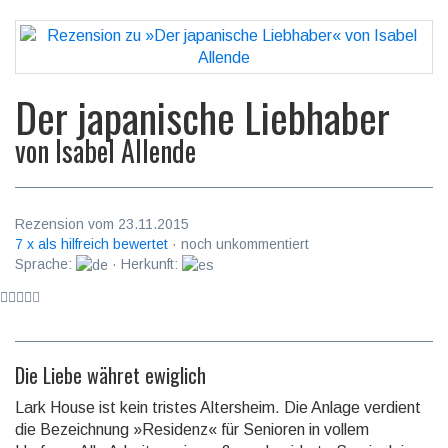
Der japanische Liebhaber
von
Isabel Allende
Rezension vom 23.11.2015
7 x als hilfreich bewertet
· noch unkommentiert
Sprache:
· Herkunft:
Die Liebe währet ewiglich
Lark House ist kein tris­tes Al­ters­heim. Die Anlage ver­dient
die Be­zeich­nung »Residenz« für Senio­ren in vol­lem