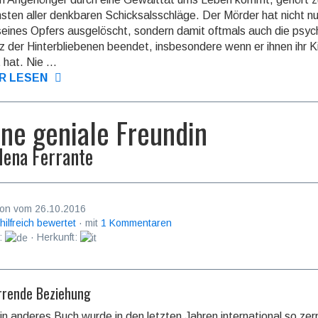
sten aller denk­baren Schicksals­schläge. Der Mörder hat nicht n
eines Opfers ausge­löscht, sondern damit oftmals auch die psyc
z der Hinter­bliebe­nen beendet, insbe­sondere wenn er ihnen ihr K
 hat. Nie ...
R LESEN
ne geniale Freundin
lena Ferrante
on vom 26.10.2016
 hilfreich bewertet
· mit
1 Kommentaren
:
· Herkunft:
irrende Beziehung
n anderes Buch wurde in den letzten Jahren international so zer