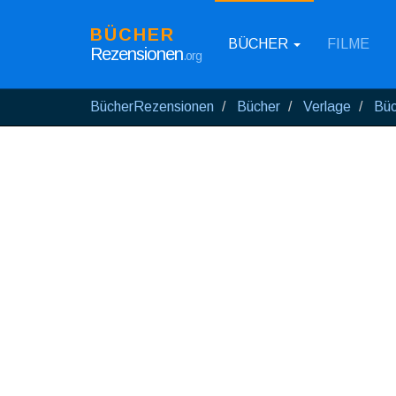
BÜCHER
BÜCHER
FILME
Rezensionen
.org
BücherRezensionen
Bücher
Verlage
Büc