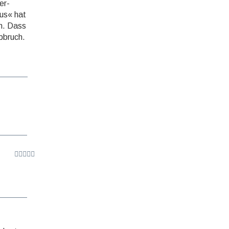
er­
aus« hat
en. Dass
Abbruch.