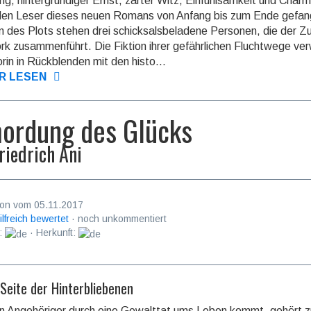
g, hintergründiger Ernst, zarter Witz, Einfühl­samkeit und Char
den Leser dieses neuen Romans von Anfang bis zum Ende gefan
 des Plots stehen drei schicksals­beladene Personen, die der Zuf
k zusammen­führt. Die Fiktion ihrer gefähr­lichen Fluchtwege ve
orin in Rückblenden mit den histo...
R LESEN
ordung des Glücks
riedrich Ani
on vom 05.11.2017
ilfreich bewertet
· noch unkommentiert
:
· Herkunft:
 Seite der Hinterbliebenen
n Angehöriger durch eine Gewalttat ums Leben kommt, gehört 