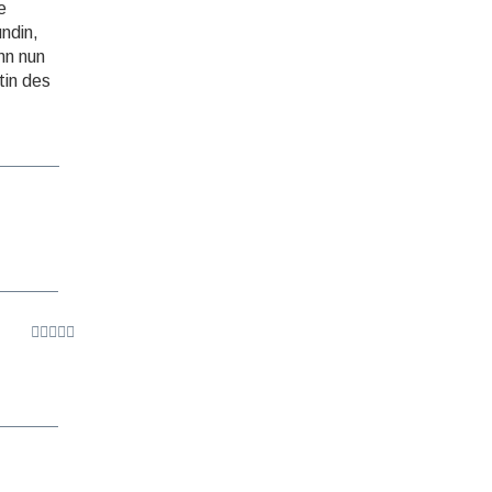
e
undin,
nn nun
tin des