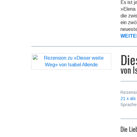
Es ist 
»Elena 
die zwi
ein zwö
neueste
WEITE
Die
von
I
Rezensi
21 x als
Sprache
Die Lie