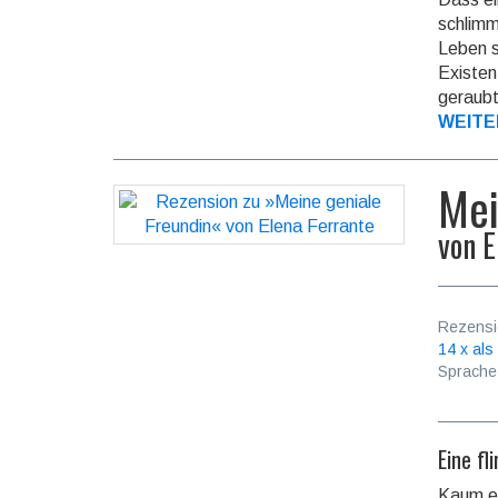
schlimm
Leben s
Existen
geraubt
WEITE
Mei
von
E
Rezensi
14 x als
Sprache
Eine fl
Kaum ei