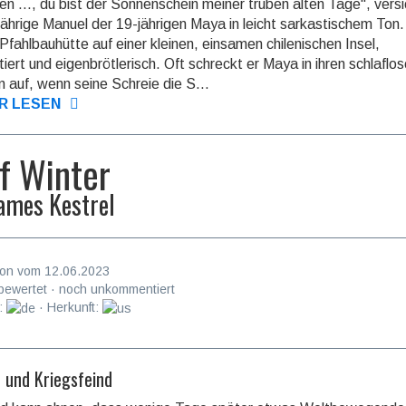
en ..., du bist der Sonnenschein meiner trüben alten Tage", versi
jährige Manuel der 19-jährigen Maya in leicht sarkastischem Ton.
r Pfahlbauhütte auf einer kleinen, einsamen chilenischen Insel,
rtiert und eigenbrötlerisch. Oft schreckt er Maya in ihren schlaflo
 auf, wenn seine Schreie die S...
R LESEN
f Winter
ames Kestrel
on vom 12.06.2023
bewertet · noch unkommentiert
:
· Herkunft:
 und Kriegsfeind