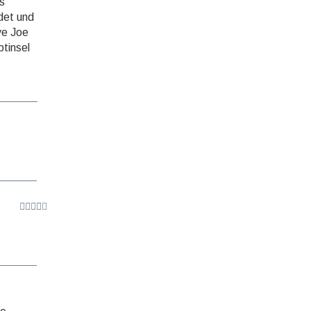
s
ndet und
ve Joe
t­insel