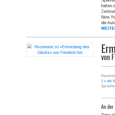
Spannun
halten 
Zentrum
New Yor
die Aut
WEITE
Erm
von
F
Rezensi
1 x als h
Sprache
An der
Dass ei