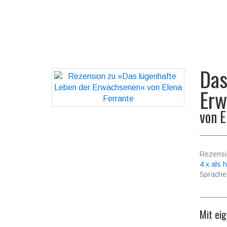
Das
Erw
von
E
Rezensi
4 x als h
Sprache
Mit ei