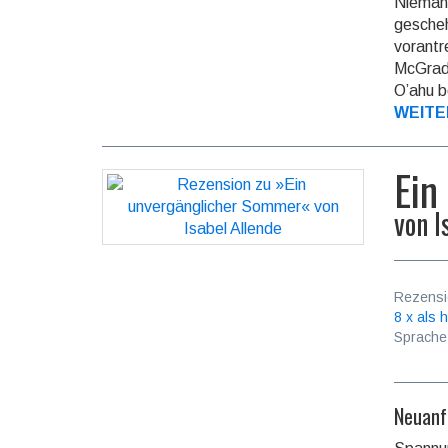
Nieman
gescheh
voran­t
McGrady
O’ahu b
WEITE
Ein
von
I
Rezensi
8 x als h
Sprache
Neuan