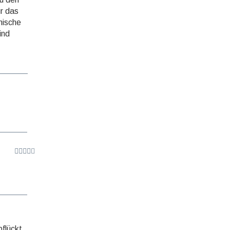
ur das
hische
ind
pflückt