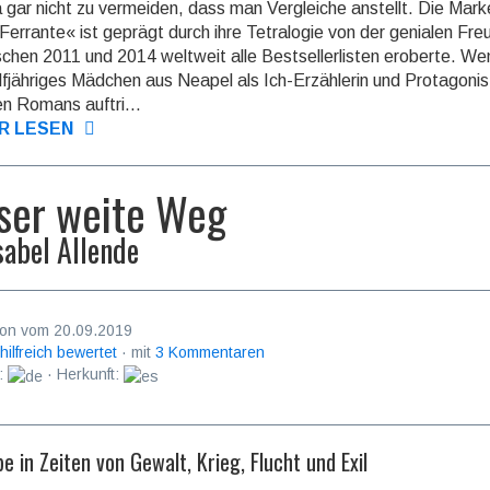
ja gar nicht zu vermeiden, dass man Ver­gleiche anstellt. Die Mark
Ferrante« ist geprägt durch ihre Tetra­logie von der genialen Fre
schen 2011 und 2014 weltweit alle Best­seller­listen eroberte. We
lf­jähriges Mädchen aus Neapel als Ich-Erzäh­lerin und Protago­nis
n Romans auftri...
R LESEN
ser weite Weg
sabel Allende
on vom 20.09.2019
 hilfreich bewertet
· mit
3 Kommentaren
:
· Herkunft:
be in Zeiten von Gewalt, Krieg, Flucht und Exil