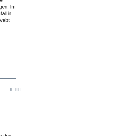
me
gen. Im
all in
rwebt
zu den