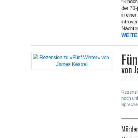
"Kindch
der 70-
in eine
introve
Nächten
WEITE
Fün
von
J
Rezensi
noch un
Sprache
Mörder