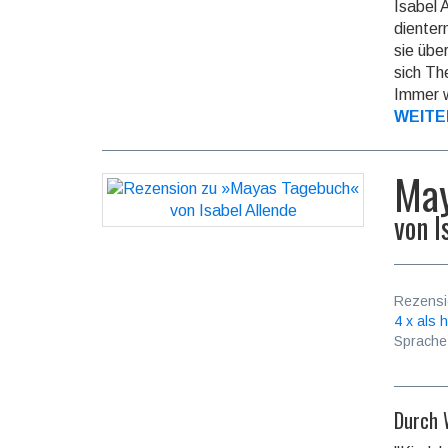
Isabel 
dienter
sie übe
sich Th
Immer w
WEITE
May
von
I
Rezensi
4 x als h
Sprache
Durch 