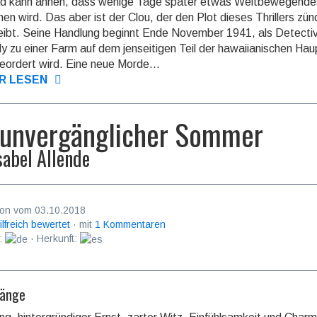
d kann ahnen, dass wenige Tage später etwas Welt­bewe­gende
en wird. Das aber ist der Clou, der den Plot dieses Thrillers zü
reibt. Seine Handlung beginnt Ende November 1941, als Detecti
 zu einer Farm auf dem jen­seitigen Teil der hawaiia­nischen Haup
eordert wird. Eine neue Mord­e...
R LESEN
 unvergänglicher Sommer
sabel Allende
on vom 03.10.2018
ilfreich bewertet
· mit
1 Kommentaren
:
· Herkunft:
fänge