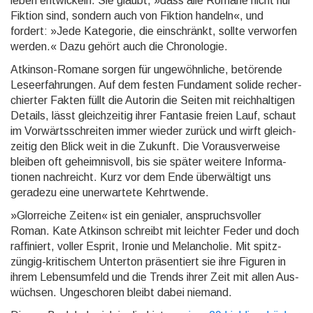
leben ent­wickeln. Sie glaubt, »dass alle Romane nicht nur
Fiktion sind, sondern auch von Fiktion handeln«, und
fordert: »Jede Kate­gorie, die ein­schränkt, sollte ver­worfen
werden.« Dazu gehört auch die Chrono­logie.
Atkinson-Romane sorgen für ungewöhnliche, betörende
Lese­erfah­run­gen. Auf dem festen Funda­ment solide recher­
chier­ter Fakten füllt die Autorin die Seiten mit reich­halti­gen
Details, lässt gleich­zeitig ihrer Fantasie freien Lauf, schaut
im Vor­wärts­schrei­ten immer wieder zurück und wirft gleich­
zeitig den Blick weit in die Zukunft. Die Voraus­ver­weise
bleiben oft ge­heim­nis­voll, bis sie später wei­tere Informa­
tionen nachreicht. Kurz vor dem Ende über­wältigt uns
geradezu eine uner­war­tete Kehrt­wende.
»Glorreiche Zeiten« ist ein genialer, anspruchsvoller
Roman. Kate Atkinson schreibt mit leichter Feder und doch
raffiniert, voller Esprit, Ironie und Melan­cholie. Mit spitz­
züngig-kriti­schem Unterton präsentiert sie ihre Figuren in
ihrem Lebens­umfeld und die Trends ihrer Zeit mit allen Aus­
wüchsen. Unge­schoren bleibt dabei niemand.