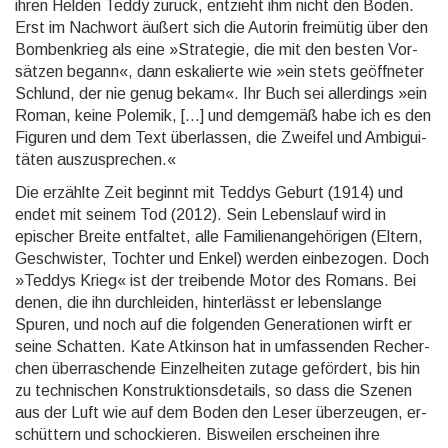
ihren Helden Teddy zurück, ent­zieht ihm nicht den Boden.
Erst im Nach­wort äußert sich die Auto­rin frei­mütig über den
Bomben­krieg als eine »Strate­gie, die mit den besten Vor­
sätzen begann«, dann eska­lierte wie »ein stets ge­öff­neter
Schlund, der nie genug bekam«. Ihr Buch sei aller­dings »ein
Roman, keine Pole­mik, [...] und dem­ge­mäß habe ich es den
Figu­ren und dem Text über­lassen, die Zweifel und Ambi­gui­
täten aus­zu­spre­chen.«
Die erzählte Zeit beginnt mit Teddys Geburt (1914) und
endet mit seinem Tod (2012). Sein Lebens­lauf wird in
epischer Breite ent­faltet, alle Fami­lien­ange­höri­gen (Eltern,
Ge­schwis­ter, Tochter und Enkel) wer­den ein­be­zogen. Doch
»Teddys Krieg« ist der trei­bende Motor des Romans. Bei
denen, die ihn durch­lei­den, hinter­lässt er lebens­lange
Spuren, und noch auf die fol­gen­den Gene­ratio­nen wirft er
seine Schatten. Kate At­kin­son hat in um­fassen­den Recher­
chen über­raschen­de Einzel­heiten zutage ge­för­dert, bis hin
zu tech­nischen Kon­struk­tions­details, so dass die Szenen
aus der Luft wie auf dem Boden den Leser über­zeu­gen, er­
schüt­tern und scho­ckie­ren. Bisweilen erschei­nen ihre