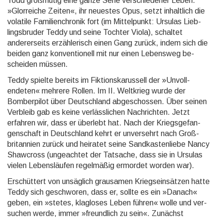
Todd großmütig eine ganze Serie verschie­dener Leben.
»Glor­reiche Zeiten«, ihr neuestes Opus, setzt inhalt­lich die
volatile Fami­lien­chronik fort (im Mittel­punkt: Ursulas Lieb­
lings­bruder Teddy und seine Tochter Viola), schaltet
anderer­seits erzäh­lerisch einen Gang zurück, indem sich die
beiden ganz kon­ven­tio­nell mit nur einen Lebens­weg be­
schei­den müssen.
Teddy spielte bereits im Fiktions­karussell der »Unvoll­
endeten« mehrere Rollen. Im II. Weltkrieg wurde der
Bomber­pilot über Deutsch­land abge­schos­sen. Über seinen
Verbleib gab es keine ver­läss­lichen Nach­rich­ten. Jetzt
erfahren wir, dass er überlebt hat. Nach der Kriegs­gefan­
gen­schaft in Deutsch­land kehrt er un­ver­sehrt nach Groß­
britan­nien zurück und heiratet seine Sand­kasten­liebe Nancy
Shaw­cross (unge­achtet der Tatsache, dass sie in Ursulas
vielen Lebens­läufen regel­mäßig ermordet worden war).
Erschüttert von unsäglich grausamen Kriegseinsätzen hatte
Teddy sich geschworen, dass er, sollte es ein »Danach«
geben, ein »stetes, klag­loses Leben führen« wolle und ver­
suchen werde, immer »freund­lich zu sein«. Zunächst