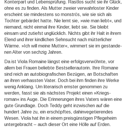
Konter­part und Lebens­prüfung. Rastlos sucht sie ihr Glück,
ohne es zu finden. Als Mutter zweier ver­wahr­loster Kinder
erscheint sie mindes­tens so mons­trös, wie sie sich als
Tochter ge­bär­det hatte. Nie lernt sie, »wie man liebt«, und
niemand, nicht einmal ihre Kinder, liebt sie. Sie bleibt
einsam und zutiefst un­glück­lich. Nichts gibt ihr Halt in ihrem
Elend und ihrer kind­lichen Sehn­sucht nach mütter­licher
Wärme. »Ich will meine Mutter«, wimmert sie im gestan­de­
nen Alter von sechzig Jahren.
Da ist Viola Romaine längst eine erfolgsverwöhnte, vor
allem bei Frauen beliebte Best­sel­ler­auto­rin. Ihre Romane
sind reich an auto­bio­grafi­schen Bezügen, an Bot­schaf­ten
an ihren ver­hass­ten Vater. Doch bei ihm finden ihre Werke
wenig Anklang. Um litera­risch ernster ge­nom­men zu
werden, fasst sie als nächs­tes Pro­jekt einen »Kriegs­
roman« ins Auge. Die Erin­nerun­gen ihres Vaters wären eine
gute Grund­lage. Doch Teddy geht in­zwi­schen auf die
hundert Jahre zu, ein erschöpf­tes, dahin­vege­tieren­des
Wesen. Viola hat ihn in einem preis­güns­tigen Pflege­heim
unter­ge­bracht – auch dieser Ort eine Hölle auf Erden.