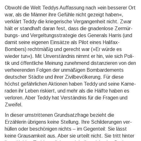
Obwohl die Welt Teddys Auffassung nach »ein besserer Ort
war, als die Männer ihre Gefühle nicht gezeigt haben«,
verklärt Teddy die kriege­rische Ver­gan­gen­heit nicht. Zwar
hält er stand­haft daran fest, dass die gnaden­lose Zer­mür­
bungs- und Ver­gel­tungs­stra­tegie des Gene­rals Harris (und
damit seine eigenen Einsätze als Pilot eines Halifax-
Bombers) recht­mäßig und gerecht war (»Er würde es
wieder tun«). Mit Un­ver­ständ­nis nimmt er hin, wie sich Poli­
tik und öffent­liche Meinung zuneh­mend distan­zieren von den
ver­heeren­den Folgen der un­mäßigen Bom­barde­ments
deutscher Städte und ihrer Zivil­bevöl­kerung. Für diese
höchst ge­fähr­lichen Aktio­nen haben Teddy und seine Kame­
raden ihr Leben riskiert, und mehr als die Hälfte haben es
verloren. Aber Teddy hat Verständ­nis für die Fragen und
Zweifel.
In dieser umstrittenen Grundsatzfrage bezieht die
Erzählerin übrigens keine Stellung. Ihre Schil­derun­gen ver­
hül­len oder be­schöni­gen nichts – im Gegen­teil: Sie lässt
keine Grau­sam­keit aus. Aber sie ur­teilt nicht. Sie tritt hinter