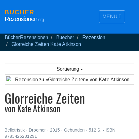
BÜCHER
MENU
Rezensionen
.org
BücherRezensionen
Buecher
Rezension
Glorreiche Zeiten Kate Atkinson
Sortierung
Glorreiche Zeiten
von
Kate Atkinson
Belletristik
·
Droemer
·
2015
· Gebunden ·
512
S. · ISBN
9783426281291