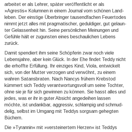
arbeitet er als Lehrer, später ver­öffent­licht er als
»Agrestis« Kolum­nen in einem Journal vom schönen Land­
leben. Der einstige Über­bringer tausend­fachen Feuer­todes
nimmt jetzt alles mit pragma­tischer, gedul­diger, gut gelaun­
ter Gelas­sen­heit hin. Seine persön­lichen Mei­nungen und
Gefühle hält er zu­guns­ten eines beschau­lichen Lebens
zurück.
Damit spendiert ihm seine Schöpferin zwar noch viele
Lebens­jahre, aber kein Glück. In der Ehe findet Teddy nicht
die erhoffte Erfül­lung. Ihr einziges Kind, Viola, ent­wickelt
sich, von der Mutter ver­zogen und ver­wöhnt, zu einem
wahren Satans­braten. Nach Nancys frühem Krebs­tod
kümmert sich Teddy verant­wor­tungs­voll um seine Tochter,
ohne sie je für sich gewin­nen zu können. Sie hasst alles und
jedes, was er ihr in guter Absicht ange­deihen lassen
möchte, ist un­dank­bar, aggres­siv, schlam­pig und schmud­
delig, selbst im Umgang mit Teddys sorgsam gehegten
Büchern.
Die »Tyrannin« mit »ver­steiner­tem Herzen« ist Teddys