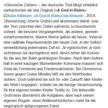
»Glorreiche Zeiten« – der deutsche Titel klingt erheblich
sarkastischer als das Original (»
A God in Ruins
«
, 2014,
Über­setzung: Anette Grube) und ak­zentu­iert damit, was
der Text zwischen den Zeilen sub­versiv zu be­schwö­ren
scheint: die bes­sere Ver­gangen­heit, als andere, ge­mein­
schafts­orien­tierte, klarere Werte galten als heute. Viola ist
eine radikale Re­prä­sen­tan­tin der neuen Zeit, in der Selbst­
ver­wirk­lichung jeder­manns Ziel ist. Je egois­ti­scher, je rück­
sichts­loser sie durch­ge­boxt wird, desto höher die Kosten
für die aus der Bahn ge­dräng­ten Rivalen. Nach dem Auf­ent­
halt in einer kau­zigen Blumen­kinder-Kom­mune mausert sich
Viola als Femi­nistin und Frie­dens­akti­vistin. Bei De­monstra­
tio­nen gegen Cruise Missiles hilft sie den Welt­frieden
sichern. Doch während sie sich für »die Zukunft aller Kinder
der Welt« enga­giert, schiebt sie die lästige Ver­ant­wortung
für ihre eige­nen beiden Kinder Teddy zu. Der liebe­volle
Groß­vater über­nimmt die Aufgaben, aber nach seinen
eigenen Regeln: »kein Wellen­sittich­futter« mehr für die
vege­tarisch auf­gezo­genen Enkel.