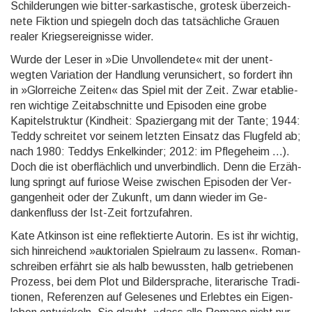
Schilde­rungen wie bitter-sarkas­tische, grotesk über­zeich­
nete Fiktion und spiegeln doch das tat­säch­liche Grauen
realer Kriegs­ereig­nisse wider.
Wurde der Leser in »Die Unvollendete« mit der unent­
wegten Variation der Handlung ver­un­sichert, so for­dert ihn
in »Glor­reiche Zeiten« das Spiel mit der Zeit. Zwar etab­lie­
ren wichtige Zeit­ab­schnitte und Epi­so­den eine grobe
Kapitel­struktur (Kind­heit: Spazier­gang mit der Tante; 1944:
Teddy schreitet vor seinem letzten Einsatz das Flugfeld ab;
nach 1980: Teddys Enkel­kinder; 2012: im Pflege­heim ...).
Doch die ist ober­fläch­lich und unver­bind­lich. Denn die Erzäh­
lung springt auf furiose Weise zwischen Episo­den der Ver­
gangen­heit oder der Zukunft, um dann wieder im Ge­
danken­fluss der Ist-Zeit fort­zu­fahren.
Kate Atkinson ist eine reflektierte Autorin. Es ist ihr wichtig,
sich hin­rei­chend »auk­toria­len Spiel­raum zu lassen«. Roman­
schrei­ben erfährt sie als halb bewuss­ten, halb getrie­benen
Prozess, bei dem Plot und Bilder­sprache, litera­rische Tradi­
tionen, Refe­renzen auf Gelese­nes und Erleb­tes ein Eigen­