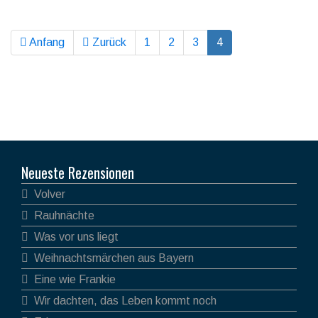
Anfang
Zurück
1
2
3
4
Neueste Rezensionen
Volver
Rauhnächte
Was vor uns liegt
Weihnachtsmärchen aus Bayern
Eine wie Frankie
Wir dachten, das Leben kommt noch