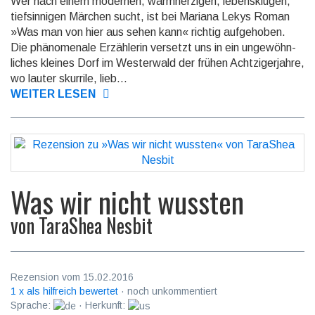
Wer nach einem modernen, warmherzigen, lebens­klugen,
tief­sinnigen Märchen sucht, ist bei Mariana Lekys Roman
»Was man von hier aus sehen kann« richtig aufge­hoben.
Die phäno­menale Erzählerin versetzt uns in ein ungewöhn­
liches kleines Dorf im Westerwald der frühen Achtziger­jahre,
wo lauter skurrile, lieb...
WEITER LESEN
Was wir nicht wussten
von
TaraShea Nesbit
Rezension vom 15.02.2016
1 x als hilfreich bewertet
· noch unkommentiert
Sprache:
· Herkunft: