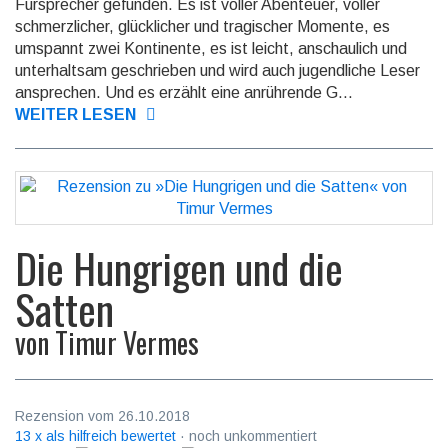
Fürsprecher gefunden. Es ist voller Abenteuer, voller
schmerz­licher, glück­licher und tragis­cher Momente, es
umspannt zwei Konti­nente, es ist leicht, anschau­lich und
unter­halt­sam geschrie­ben und wird auch jugend­liche Leser
anspre­chen. Und es erzählt eine anrüh­rende G...
WEITER LESEN
Die Hungrigen und die
Satten
von
Timur Vermes
Rezension vom 26.10.2018
13 x als hilfreich bewertet
· noch unkommentiert