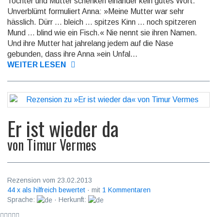
Tochter und Mutter schenken einander kein gutes Wort.
Unverblümt formuliert Anna: »Meine Mut­ter war sehr
hässlich. Dürr ... bleich ... spitzes Kinn ... noch spit­ze­ren
Mund ... blind wie ein Fisch.« Nie nennt sie ihren Namen.
Und ihre Mut­ter hat jahrelang jedem auf die Nase
gebunden, dass ihre Anna »ein Unfal...
WEITER LESEN
Er ist wieder da
von
Timur Vermes
Rezension vom 23.02.2013
44 x als hilfreich bewertet
· mit
1 Kommentaren
Sprache:
· Herkunft: