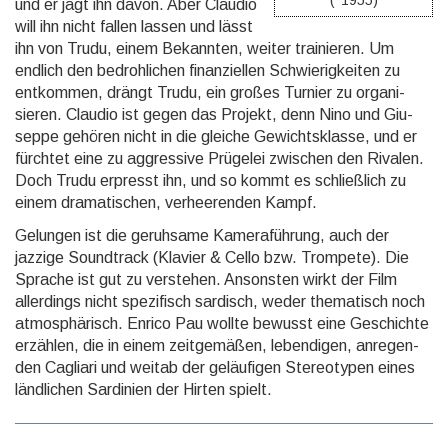
(*1955)
und er jagt ihn davon. Aber Claudio
will ihn nicht fallen lassen und lässt
ihn von Trudu, einem Bekannten, weiter trainieren. Um
endlich den bedroh­lichen finan­ziellen Schwierig­keiten zu
entkommen, drängt Trudu, ein großes Turnier zu organi­
sieren. Claudio ist gegen das Projekt, denn Nino und Giu­
seppe gehören nicht in die gleiche Gewichts­klasse, und er
fürchtet eine zu aggres­sive Prügelei zwischen den Rivalen.
Doch Trudu erpresst ihn, und so kommt es schließlich zu
einem dramati­schen, verhee­renden Kampf.
Gelungen ist die geruhsame Kameraführung, auch der
jazzige Soundtrack (Klavier & Cello bzw. Trom­pete). Die
Sprache ist gut zu verstehen. Ansons­ten wirkt der Film
aller­dings nicht spezi­fisch sardisch, weder thema­tisch noch
atmosphä­risch. Enrico Pau wollte bewusst eine Geschichte
erzählen, die in einem zeitge­mäßen, leben­digen, anregen­
den Cagliari und weitab der geläufigen Stereo­typen eines
ländli­chen Sardinien der Hirten spielt.