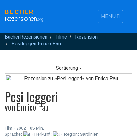
BÜCHER
MENU
Rezensionen
.org
BücherRezensionen
Filme
Rezension
Pesi leggeri Enrico Pau
Sortierung
Pesi leggeri
von
Enrico Pau
Film
·
2002
·
85
Min.
Sprache:
· Herkunft:
· Region: Sardinien