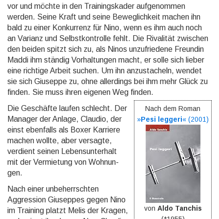
vor und möchte in den Trainings­kader auf­genom­men
werden. Seine Kraft und seine Beweg­lichkeit machen ihn
bald zu einer Konkur­renz für Nino, wenn es ihm auch noch
an Varianz und Selbst­kontrolle fehlt. Die Rivalität zwischen
den beiden spitzt sich zu, als Ninos unzu­friedene Freundin
Maddi ihm ständig Vorhal­tungen macht, er solle sich lieber
eine richtige Arbeit suchen. Um ihn anzu­stacheln, wendet
sie sich Giuseppe zu, ohne allerdings bei ihm mehr Glück zu
finden. Sie muss ihren eigenen Weg finden.
Die Geschäfte laufen schlecht. Der
Nach dem Roman
Manager der Anlage, Claudio, der
»
Pesi leggeri
« (
2001
)
einst ebenfalls als Boxer Karriere
machen wollte, aber versagte,
verdient seinen Lebens­unterhalt
mit der Vermietung von Woh­nun­
gen.
Nach einer unbeherrschten
Aggression Giuseppes gegen Nino
von
Aldo Tanchis
im Training platzt Melis der Kragen,