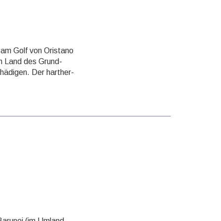
e am Golf von Oristano
em Land des Grund­
hädi­gen. Der harther­
 Barunei (im Umland