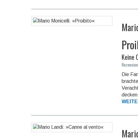
Mari
Proi
Keine 
Rezension
Die Fam
brachte
Veracht
decken 
WEITE
Mari