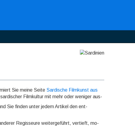
r­miert Sie meine Seite
Sardische Filmkunst aus
sardi­scher Film­kultur mit mehr oder weniger aus­
nd Sie finden unter jedem Artikel den ent­
nderer Regis­seure weiter­geführt, ver­tieft, mo­