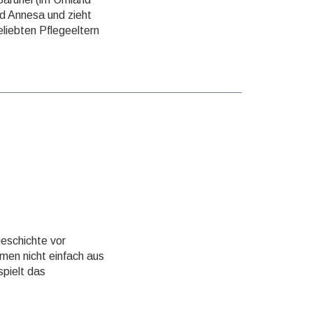
nd Annesa und zieht
liebten Pflege­eltern
e­schichte vor
men nicht einfach aus
spielt das