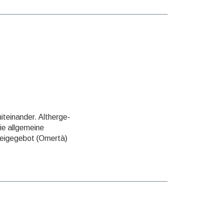
iteinander. Alt­herge­
die allgemeine
weige­gebot (Omertà)