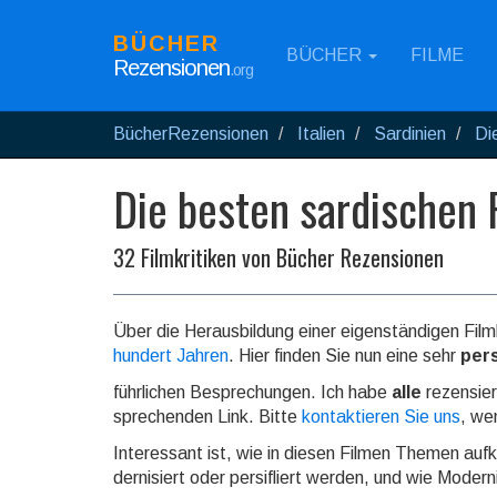
BÜCHER
BÜCHER
FILME
Rezensionen
.org
BücherRezensionen
Italien
Sardinien
Di
Die besten sardischen 
32 Filmkritiken von Bücher Rezensionen
Über die Herausbildung einer eigenständigen Filmku
hundert Jahren
. Hier finden Sie nun eine sehr
per
führ­lichen Be­spre­chun­gen. Ich habe
alle
rezen­sie
sprechen­den Link. Bitte
kontaktieren Sie uns
, we
Interessant ist, wie in diesen Filmen Themen auf­k
der­ni­siert oder persi­fliert werden, und wie Moder­n