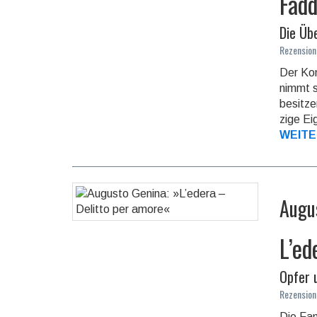
Fadd
Die Üb
Rezension
Der Kon
nimmt s
besit­z
zige Ei
WEITE
Augu
L’ed
Opfer 
Rezension
Die Fam