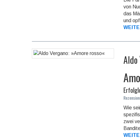
von Nuo
das Mäd
und opf
WEITE
Aldo
Amo
Erfolgl
Rezension
Wie sei
spezifi
zwei ve
Bandite
WEITE