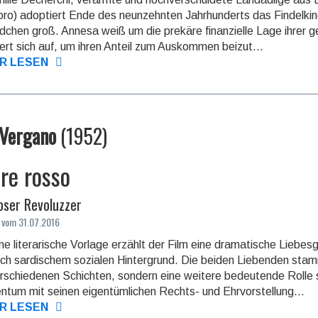
ro) adoptiert Ende des neunzehnten Jahr­hun­derts das Findelki
chen groß. Annesa weiß um die prekäre finanzielle Lage ihrer ge
ert sich auf, um ihren Anteil zum Aus­kom­men beizut...
R LESEN
Vergano
(
1952
)
re rosso
oser Revoluzzer
 vom 31.07.2016
ne literarische Vorlage erzählt der Film eine dramatische Liebesg
sch sardischem sozialen Hintergrund. Die beiden Liebenden stam
r­schiede­nen Schichten, sondern eine weitere bedeutende Rolle 
ntum mit seinen eigen­tüm­lichen Rechts- und Ehr­vorstel­lung...
R LESEN