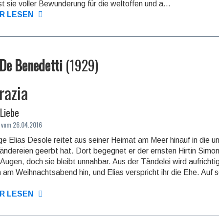
ist sie voller Bewun­derung für die welt­offen und a...
R LESEN
De Benedetti
(
1929
)
razia
Liebe
 vom 26.04.2016
ge Elias Desole reitet aus seiner Heimat am Meer hinauf in die
än­de­rei­en geerbt hat. Dort begegnet er der ernsten Hirtin Simo
Augen, doch sie bleibt un­nah­bar. Aus der Tändelei wird aufricht
m am Weihnachtsabend hin, und Elias verspricht ihr die Ehe. Auf
R LESEN