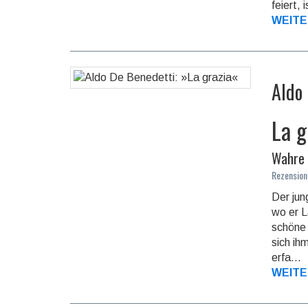
feiert, 
WEITE
Aldo
La g
Wahre 
Rezension
Der jun
wo er L
schöne 
sich ih
erfa...
WEITE