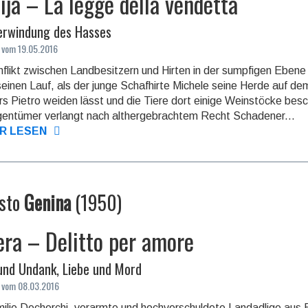
ija – La legge della vendetta
erwindung des Hasses
 vom 19.05.2016
flikt zwischen Land­besit­zern und Hirten in der sumpfigen Eben
einen Lauf, als der junge Schafhirte Michele seine Herde auf d
ers Pietro weiden lässt und die Tiere dort einige Weinstöcke besc
gen­tümer verlangt nach alther­gebrach­tem Recht Schaden­er...
R LESEN
sto
Genina
(
1950
)
era – Delitto per amore
und Undank, Liebe und Mord
 vom 08.03.2016
ilie Decherchi, verarmte und hoch­verschul­dete Landadlige aus