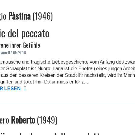
gio
Pàstina
(
1946
)
ie del peccato
ene ihrer Gefühle
 vom 07.05.2016
amatische und tragische Liebes­geschichte vom Anfang des zwan
er Schauplatz ist Nuoro. Ilaria ist die Ehefrau eines jungen Arbeit
aus den besseren Kreisen der Stadt ihr nachstellt, wird ihr Mann
riffen und tötet ihn. Dafür muss er für z...
R LESEN
ero
Roberto
(
1949
)