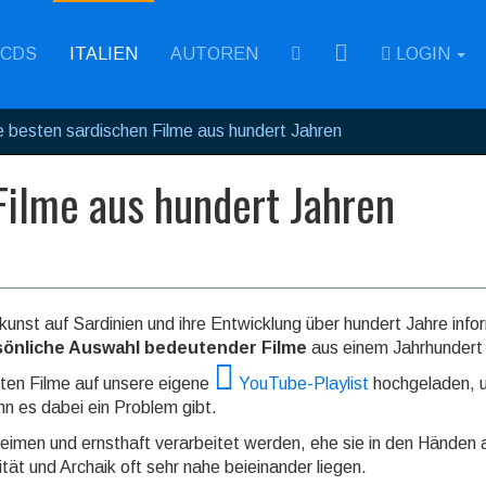
RSS
CDS
ITALIEN
AUTOREN
LOGIN
e besten sardischen Filme aus hundert Jahren
Filme aus hundert Jahren
nst auf Sardinien und ihre Ent­wick­lung über hundert Jahre info
sönliche Auswahl bedeutender Filme
aus einem Jahr­hundert 
rten Filme auf unsere eigene
YouTube-Playlist
hochge­laden, u
nn es dabei ein Problem gibt.
ei­men und ernst­haft verar­beitet werden, ehe sie in den Händen a
ität und Archaik oft sehr nahe bei­ein­ander lie­gen.