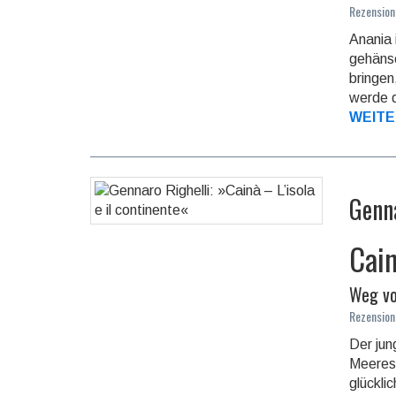
Rezension
Anania 
gehänse
bringen
werde d
WEITE
Genn
Cain
Weg vo
Rezension
Der jun
Meeres 
glück­l