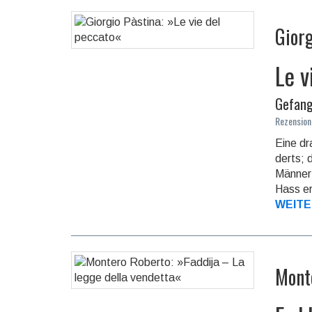
Gior
Le v
Gefang
Rezension
Eine dr
derts; d
Männer 
Hass erg
WEITE
Mont