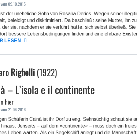
 vom 09.10.2015
ist der uneheliche Sohn von Rosalìa Derios. Wegen seiner illegit
lt, beleidigt und dis­krimi­niert. Da beschließt seine Mutter, ihn 
, der sie, nachdem er sie verführt hatte, sich selbst überließ. Sie
ort bessere Lebensbedingungen finden und eine ehrbare Existen
R LESEN
aro
Righelli
(
1922
)
à – L’isola e il continente
n hier
 vom 21.04.2016
gen Schäferin Cainà ist ihr Dorf zu eng. Sehnsüchtig schaut sie a
hinaus. Jenseits – auf dem »continente« – muss doch ein freies,
iches Leben warten. Als ein Segel­schiff anlegt und die Mannschaf