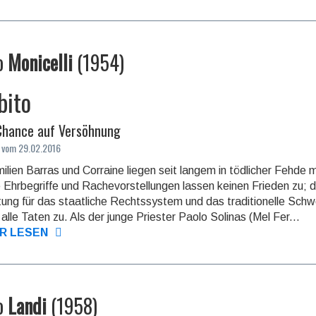
o
Monicelli
(
1954
)
bito
Chance auf Versöhnung
 vom 29.02.2016
ilien Barras und Corraine liegen seit langem in tödlicher Fehde m
 Ehrbegriffe und Rache­vor­stellun­gen lassen keinen Frieden zu; 
ung für das staatliche Rechts­system und das traditio­nelle Sch
alle Taten zu. Als der junge Priester Paolo Solinas (Mel Fer...
R LESEN
o
Landi
(
1958
)