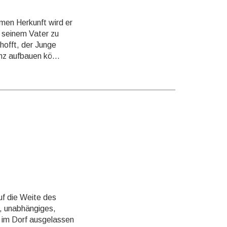
imen Herkunft wird er
zu seinem Vater zu
 hofft, der Junge
z aufbauen kö...
uf die Weite des
 unab­hängi­ges,
t im Dorf ausge­lassen