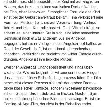
schüch­ternes, still be­obach­tendes Kind mit auffällig roten
Haaren, das in einem kleinen sardi­schen Dorf auf­wächst,
bei Tina, einer liebe­vollen, für­sorg­lichen Frau, die das Kind
einst bei der Geburt anver­traut bekam. Tina verkör­pert jene
Form von Mutter­schaft, die auf Verant­wortung, Verläss­
lichkeit und leiser Kontrolle basiert. Doch Vittoria trägt, so
scheint es, einen inneren Ruf in sich, eine leise namen­lose
Sehn­sucht nach etwas ande­rem. Als sie Angelica
begegnet, hat sie ihr Ziel gefunden. Angelica lebt haltlos am
Rand der Gesell­schaft, ist emotional unbe­rechen­bar,
chaotisch, verletz­lich und zugleich von wilder Energie durch­
drungen. Angelica ist ihre leibliche Mutter.
Zwischen Angelicas Unangepasstheit und Tinas über­
wachender Wärme beginnt für Vittoria ein inneres Ringen,
das zu einem frühen Selbst­findungs­prozess führt. Der Film
be­schreibt diesen Prozess nicht mit der groben Drama­
turgie klassi­scher Konflikte, sondern mit feinem psy­cho­logi­
schem Gespür, das im Subtext, in Blicken, Gesten, Sym­
bolen und atmos­phäri­schen Bildern mit­schwingt. Es ist ein
Coming-of-Age-Film, der nicht in der Rebellion endet,