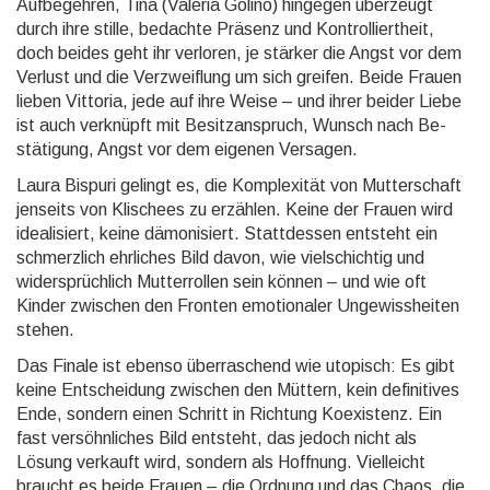
Auf­be­gehren, Tina (Valeria Golino) hingegen überzeugt
durch ihre stille, bedachte Präsenz und Kontrol­liertheit,
doch beides geht ihr verloren, je stärker die Angst vor dem
Verlust und die Verzweif­lung um sich greifen. Beide Frauen
lieben Vittoria, jede auf ihre Weise – und ihrer beider Liebe
ist auch verknüpft mit Besitz­an­spruch, Wunsch nach Be­
stäti­gung, Angst vor dem eige­nen Versagen.
Laura Bispuri gelingt es, die Kom­plexi­tät von Mutter­schaft
jenseits von Klischees zu erzählen. Keine der Frauen wird
idea­lisiert, keine dämo­nisiert. Statt­dessen entsteht ein
schmerz­lich ehrliches Bild davon, wie viel­schichtig und
wider­sprüch­lich Mutter­rollen sein können – und wie oft
Kinder zwischen den Fronten emotio­naler Unge­wiss­heiten
stehen.
Das Finale ist ebenso überraschend wie utopisch: Es gibt
keine Ent­schei­dung zwischen den Müttern, kein defini­tives
Ende, sondern einen Schritt in Richtung Ko­exis­tenz. Ein
fast versöhn­liches Bild entsteht, das jedoch nicht als
Lösung verkauft wird, sondern als Hoffnung. Viel­leicht
braucht es beide Frauen – die Ordnung und das Chaos, die