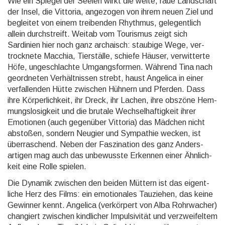
Wie ein Spiegel der Seelen wirkt die weite, raue Land­schaft
der Insel, die Vittoria, angezogen von ihrem neuen Ziel und
begleitet von einem trei­ben­den Rhythmus, ge­legent­lich
allein durch­streift. Weitab vom Tourismus zeigt sich
Sardinien hier noch ganz archaisch: staubige Wege, ver­
trock­nete Macchia, Tier­ställe, schiefe Häuser, ver­witterte
Höfe, unge­schlachte Um­gangs­formen. Während Tina nach
geord­neten Ver­hält­nissen strebt, haust Angelica in einer
ver­fallen­den Hütte zwischen Hühnern und Pferden. Dass
ihre Körper­lich­keit, ihr Dreck, ihr Lachen, ihre obszöne Hem­
mungs­losig­keit und die brutale Wech­sel­haftig­keit ihrer
Emotionen (auch gegenüber Vittoria) das Mädchen nicht
abstoßen, sondern Neugier und Sympathie wecken, ist
über­raschend. Neben der Faszi­nation des ganz Anders­
artigen mag auch das unbe­wusste Erkennen einer Ähnlich­
keit eine Rolle spielen.
Die Dynamik zwischen den beiden Müttern ist das eigent­
liche Herz des Films: ein emotio­nales Tau­ziehen, das keine
Gewinner kennt. Angelica (ver­körpert von Alba Rohr­wacher)
changiert zwischen kind­licher Impul­sivität und ver­zweifel­tem