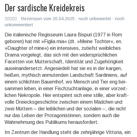
Der sardische Kreidekreis
Rezension vom 20.04.2025 · noch unbewertet · noch
unkommentiert
Die italienische Regisseurin Laura Bispuri (1977 in Rom
geboren) hat mit »Figlia mia« (dt. »Meine Tochter«, en.
»Daughter of mine«) ein inten­sives, zutiefst weib­liches
Drama vorgelegt, das sich mit den wider­sprüch­lichen
Facetten von Mutter­schaft, Identität und Zuge­hörig­keit
aus­einander­setzt. Ange­siedelt hat sie es in der kargen,
heißen, mythisch anmu­tenden Land­schaft Sardi­niens, auf
einem schlich­ten Bauern­hof, wo Mensch und Tier eng bei­
sammen leben, in einer Fisch­zucht­anlage, in einer vorzeit­
lichen Nekro­pole. Hier entspinnt sich eine stille, aber kraft­
volle Drei­ecks­ge­schichte zwischen einem Mädchen und
zwei Müttern – der leib­lichen und der sozialen –, die nicht
nur das Leben der Prota­gonis­tinnen, sondern auch die
Wahr­neh­mung des Publi­kums heraus­fordert.
Im Zentrum der Handlung steht die zehn­jährige Vittoria, ein