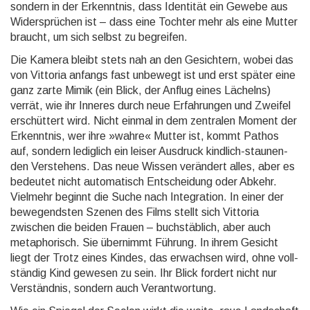
sondern in der Er­kennt­nis, dass Identität ein Gewebe aus
Wider­sprüchen ist – dass eine Tochter mehr als eine Mutter
braucht, um sich selbst zu begreifen.
Die Kamera bleibt stets nah an den Gesich­tern, wobei das
von Vittoria anfangs fast unbewegt ist und erst später eine
ganz zarte Mimik (ein Blick, der Anflug eines Lächelns)
verrät, wie ihr Inneres durch neue Erfah­rungen und Zweifel
er­schüt­tert wird. Nicht einmal in dem zentralen Moment der
Er­kennt­nis, wer ihre »wahre« Mutter ist, kommt Pathos
auf, sondern lediglich ein leiser Ausdruck kindlich-stau­nen­
den Ver­stehens. Das neue Wissen verändert alles, aber es
bedeutet nicht auto­matisch Ent­schei­dung oder Abkehr.
Vielmehr beginnt die Suche nach Inte­gra­tion. In einer der
be­wegend­sten Szenen des Films stellt sich Vittoria
zwischen die beiden Frauen – buch­stäblich, aber auch
meta­pho­risch. Sie über­nimmt Führung. In ihrem Gesicht
liegt der Trotz eines Kindes, das erwachsen wird, ohne voll­
ständig Kind gewesen zu sein. Ihr Blick fordert nicht nur
Ver­ständ­nis, sondern auch Ver­ant­wor­tung.