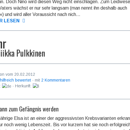
n. Doch Nino wird diesen Weg nicht einschlagen. Zum Leidwes
Vaters wächst er nur sehr langsam (man nennt ihn deshalb auch
) und wird aller Vor­aus­sicht nach nich...
R LESEN
hr
iikka Pulkkinen
on vom 20.02.2012
 hilfreich bewertet
· mit
2 Kommentaren
:
· Herkunft:
kann zum Gefängnis werden
jährige Elsa ist an einer der aggressivsten Krebsvarianten erkrank
nur noch wenig Lebenszeit. Bis vor kurzem hat sie noch erfolgreic