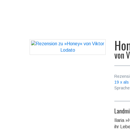
Ho
von
V
Rezensi
19 x als
Sprache
Landmi
Ilaria 
ihr Lebe