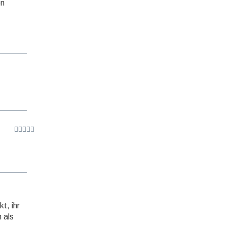
en
t, ihr
h als