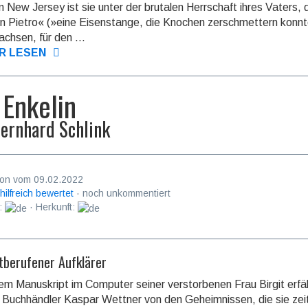
 in New Jersey ist sie unter der brutalen Herr­schaft ihres Vaters,
 Pietro« (»eine Eisen­stange, die Knochen zer­schmet­tern konn
achsen, für den ...
R LESEN
 Enkelin
ernhard Schlink
on vom 09.02.2022
 hilfreich bewertet
· noch unkommentiert
:
· Herkunft:
ätberufener Aufklärer
em Manuskript im Computer seiner verstorbenen Frau Birgit erfä
r Buch­händler Kaspar Wettner von den Geheim­nissen, die sie zei