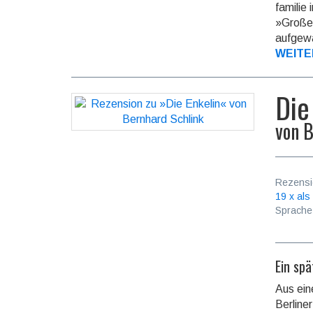
familie
»Großen
aufge­w
WEITE
Die
von
B
Rezensi
19 x als
Sprache
Ein sp
Aus ein
Berline