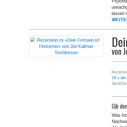
Psychol
unnachg
lassen 
WEITE
Dei
von
J
Rezensi
18 x als
Sprache
Gib de
Was fo
Nachwel