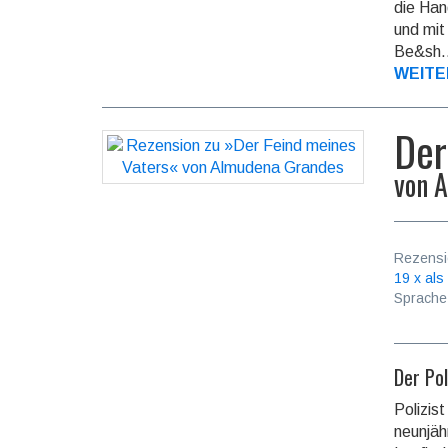
die Han
und mit
Be&sh.
WEITE
Der
von
A
Rezensi
19 x als
Sprache
Der Pol
Polizis
neunjäh