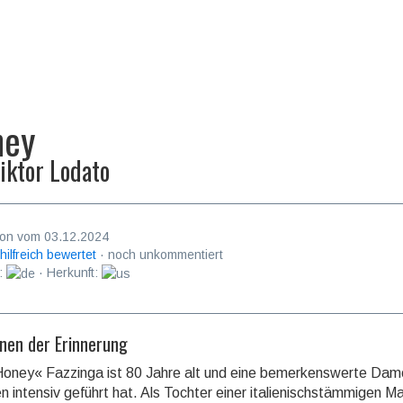
ney
iktor Lodato
on vom 03.12.2024
 hilfreich bewertet
· noch unkommentiert
:
· Herkunft:
nen der Erinnerung
»Honey« Fazzinga ist 80 Jahre alt und eine bemerkenswerte Dam
n intensiv geführt hat. Als Tochter einer italie­nisch­stäm­migen Ma