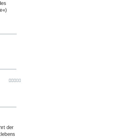
 des
te«)
hrt der
t­lebens