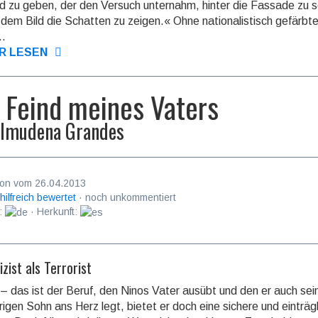
d zu geben, der den Versuch unter­nahm, hinter die Fassade zu 
 dem Bild die Schatten zu zeigen.« Ohne natio­nalis­tisch gefärbt
..
R LESEN
 Feind meines Vaters
lmudena Grandes
on vom 26.04.2013
 hilfreich bewertet
· noch unkommentiert
:
· Herkunft:
izist als Terrorist
t – das ist der Beruf, den Ninos Vater ausübt und den er auch se
rigen Sohn ans Herz legt, bietet er doch eine sichere und einträg