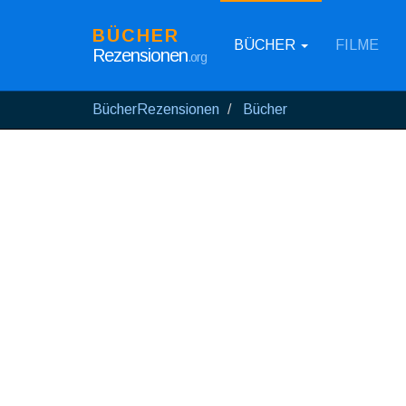
BÜCHER
BÜCHER
FILME
Rezensionen
.org
BücherRezensionen
Bücher