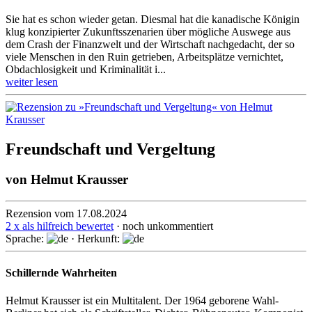
Sie hat es schon wieder getan. Diesmal hat die kanadische Königin
klug konzi­pierter Zukunfts­szena­rien über mögliche Auswege aus
dem Crash der Finanz­welt und der Wirt­schaft nachge­dacht, der so
viele Menschen in den Ruin getrieben, Arbeits­plätze vernich­tet,
Obdach­losig­keit und Krimina­lität i...
weiter lesen
Freundschaft und Vergeltung
von
Helmut Krausser
Rezension vom 17.08.2024
2 x als hilfreich bewertet
· noch unkommentiert
Sprache:
· Herkunft:
Schillernde Wahrheiten
Helmut Krausser ist ein Multitalent. Der 1964 geborene Wahl-