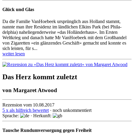
Glück und Glas
Da die Familie VanHoebeek ursprünglich aus Holland stammt,
nannte man ihre Residenz im länd­lichen Elkins Park (bei Phila­
delphia) nahe­liegender­weise »das Hollän­derhaus«. Im Ersten
Weltkrieg und danach hatte Mr Van­Hoebeek mit dem Groß­handel
von Ziga­retten »ein glän­zendes Geschäft« gemacht und konnte es
sich leisten, für s...
weiter lesen
Das Herz kommt zuletzt
von
Margaret Atwood
Rezension vom 10.08.2017
5 x als hilfreich bewertet
· noch unkommentiert
Sprache:
· Herkunft:
Tausche Rundumversorgung gegen Freiheit