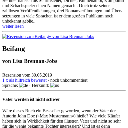
Berliner hat sich als Schrift­steller, Dichter, Bühnen­autor, Komponist
und Schach­spieler einen Namen gemacht. Doch trotz seiner
zahllosen Ver­öffent­lichun­gen, drei Roman­verfil­mun­gen und Über­
setzun­gen in viele Sprachen ist er dem großen Publikum noch
unbekannt geblie...
weiter lesen
Beifang
von
Lisa Brennan-Jobs
Rezension vom 30.05.2019
1 x als hilfreich bewertet
· noch unkommentiert
Sprache:
· Herkunft:
Vater werden ist nicht schwer
Wäre dieses Buch ein Bestseller geworden, wenn der Vater der
Autorin John Doe (»Max Mustermann«) hieße? Wie viele Käufer
haben sich in Wirk­lich­keit für den illustren Vater und nicht so sehr
für die wenig bekannte Tochter interes­siert? Und ist es denn