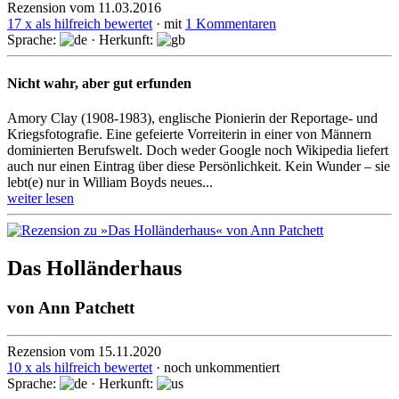
Rezension vom 11.03.2016
17 x als hilfreich bewertet
· mit
1 Kommentaren
Sprache:
· Herkunft:
Nicht wahr, aber gut erfunden
Amory Clay (1908-1983), englische Pionierin der Reportage- und
Kriegs­foto­grafie. Eine gefeierte Vor­rei­terin in einer von Männern
domi­nierten Berufs­welt. Doch weder Google noch Wiki­pedia liefert
auch nur einen Eintrag über diese Persön­lichkeit. Kein Wunder – sie
lebt(e) nur in William Boyds neues­...
weiter lesen
Das Holländerhaus
von
Ann Patchett
Rezension vom 15.11.2020
10 x als hilfreich bewertet
· noch unkommentiert
Sprache:
· Herkunft: