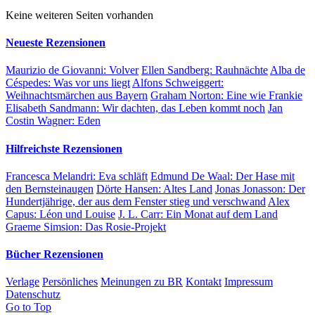
Keine weiteren Seiten vorhanden
Neueste Rezensionen
Maurizio de Giovanni:
Volver
Ellen Sandberg:
Rauhnächte
Alba de
Céspedes:
Was vor uns liegt
Alfons Schweiggert:
Weihnachtsmärchen aus Bayern
Graham Norton:
Eine wie Frankie
Elisabeth Sandmann:
Wir dachten, das Leben kommt noch
Jan
Costin Wagner:
Eden
Hilfreichste Rezensionen
Francesca Melandri:
Eva schläft
Edmund De Waal:
Der Hase mit
den Bernsteinaugen
Dörte Hansen:
Altes Land
Jonas Jonasson:
Der
Hundertjährige, der aus dem Fenster stieg und verschwand
Alex
Capus:
Léon und Louise
J. L. Carr:
Ein Monat auf dem Land
Graeme Simsion:
Das Rosie-Projekt
Bücher Rezensionen
Verlage
Persönliches
Meinungen zu BR
Kontakt
Impressum
Datenschutz
Go to Top