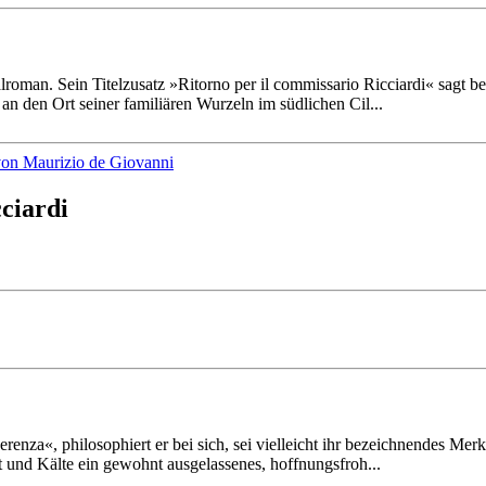
­roman. Sein Titel­zusatz »Ritorno per il com­mis­sario Ricciardi« sagt 
an den Ort seiner fami­liären Wurzeln im südlichen Cil...
ciardi
renza«, philoso­phiert er bei sich, sei viel­leicht ihr bezeich­nendes M
und Kälte ein gewohnt ausge­lassenes, hoff­nungs­froh...