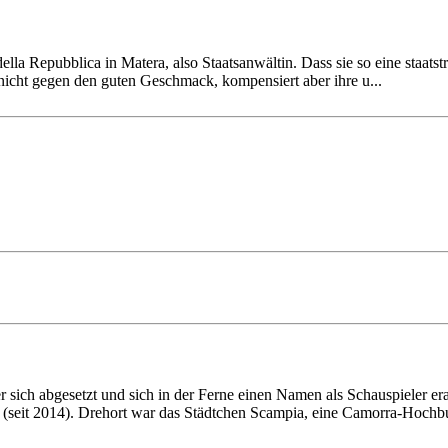
la Repubblica in Matera, also Staats­anwältin. Dass sie so eine staats­t
 nicht gegen den guten Geschmack, kom­pensiert aber ihre u...
r sich abgesetzt und sich in der Ferne einen Namen als Schau­spieler era
(seit 2014). Drehort war das Städtchen Scampia, eine Camorra-Hochbu