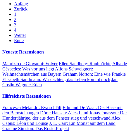
Anfang
Zurück
1
2
3
4
Weiter
Ende
Neueste Rezensionen
Maurizio de Giovanni:
Volver
Ellen Sandberg:
Rauhnächte
Alba de
Céspedes:
Was vor uns liegt
Alfons Schweiggert:
Weihnachtsmärchen aus Bayern
Graham Norton:
Eine wie Frankie
Elisabeth Sandmann:
Wir dachten, das Leben kommt noch
Jan
Costin Wagner:
Eden
Hilfreichste Rezensionen
Francesca Melandri:
Eva schläft
Edmund De Waal:
Der Hase mit
den Bernsteinaugen
Dörte Hansen:
Altes Land
Jonas Jonasson:
Der
Hundertjährige, der aus dem Fenster stieg und verschwand
Alex
Capus:
Léon und Louise
J. L. Carr:
Ein Monat auf dem Land
Graeme Simsion:
Das Rosie-Projekt