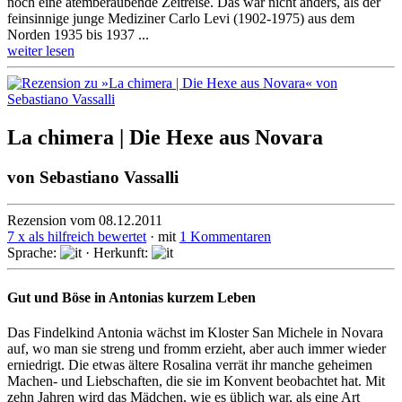
noch eine atemberaubende Zeitreise. Das war nicht anders, als der
feinsinnige junge Mediziner Carlo Levi (1902-1975) aus dem
Norden 1935 bis 1937 ...
weiter lesen
La chimera | Die Hexe aus Novara
von
Sebastiano Vassalli
Rezension vom 08.12.2011
7 x als hilfreich bewertet
· mit
1 Kommentaren
Sprache:
· Herkunft:
Gut und Böse in Antonias kurzem Leben
Das Findelkind Antonia wächst im Kloster San Michele in Novara
auf, wo man sie streng und fromm er­zieht, aber auch immer wieder
erniedrigt. Die etwas ältere Rosalina verrät ihr manche geheimen
Machen- und Liebschaften, die sie im Konvent beobachtet hat. Mit
zehn Jahren wird das Mädchen, wie es üblich war, als eine Art