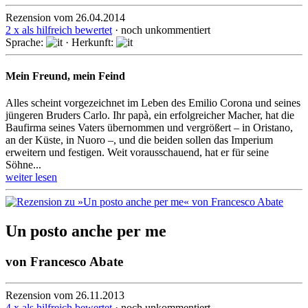
Rezension vom 26.04.2014
2 x als hilfreich bewertet
· noch unkommentiert
Sprache:
· Herkunft:
Mein Freund, mein Feind
Alles scheint vorgezeichnet im Leben des Emilio Corona und seines
jüngeren Bruders Carlo. Ihr papà, ein erfolgreicher Macher, hat die
Baufirma seines Vaters übernommen und ver­grö­ßert – in Oristano,
an der Küste, in Nuoro –, und die beiden sollen das Imperium
erweitern und fes­ti­gen. Weit vor­aus­schauend, hat er für seine
Söhne...
weiter lesen
Un posto anche per me
von
Francesco Abate
Rezension vom 26.11.2013
4 x als hilfreich bewertet
· noch unkommentiert