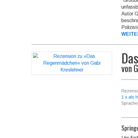
"Großbr
unfassb
Autor G
beschre
Polizis
WEITE
Da
von
G
Rezensi
1 x als h
Sprache
Spring
Um fünf