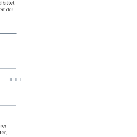
 bittet
eit der
erer
ter,