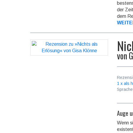
bestens
der Zei
dem Rev
WEITE
Nic
von
G
Rezensi
1 x als h
Sprache
Auge u
Wenn si
existen