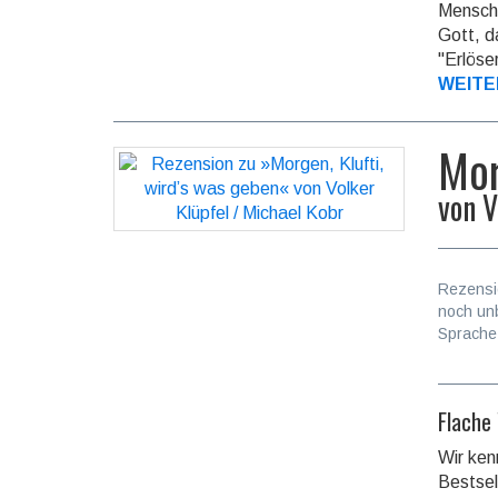
Mensch,
Gott, d
"Erlöser
WEITE
Mor
von
V
Rezensi
noch un
Sprache
Flache
Wir ken
Best­sel