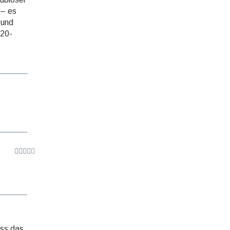
 – es
 und
 20-
uss das