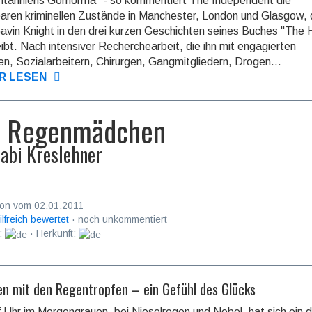
itanniens Gomorrha" - so kommentiert The Independent die
aren kriminellen Zustände in Manchester, London und Glasgow, 
avin Knight in den drei kurzen Geschichten seines Buches "The
ibt. Nach intensiver Recherchearbeit, die ihn mit engagierten
ten, Sozialarbeitern, Chirurgen, Gangmitgliedern, Drogen...
R LESEN
s Regenmädchen
abi Kreslehner
on vom 02.01.2011
ilfreich bewertet
· noch unkommentiert
:
· Herkunft:
en mit den Regentropfen – ein Gefühl des Glücks
 Uhr im Morgengrauen, bei Nieselregen und Nebel, hat sich ein 