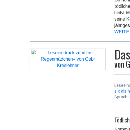
tödlich
heißt M
seine K
jährige
WEITE
Da
von
G
Leseein
1 x als h
Sprache
Tödlic
Kommiss