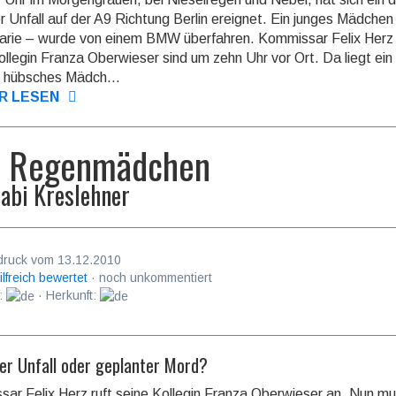
er Unfall auf der A9 Richtung Berlin ereignet. Ein junges Mädchen
arie – wurde von einem BMW überfahren. Kommissar Felix Herz
ollegin Franza Oberwieser sind um zehn Uhr vor Ort. Da liegt ein
s hübsches Mädch...
R LESEN
s Regenmädchen
abi Kreslehner
druck vom 13.12.2010
ilfreich bewertet
· noch unkommentiert
:
· Herkunft:
her Unfall oder geplanter Mord?
ar Felix Herz ruft seine Kollegin Franza Oberwieser an. Nun m