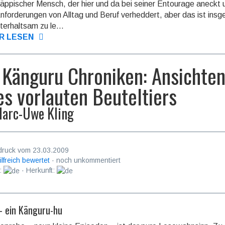
äppi­scher Mensch, der hier und da bei seiner Entourage aneckt 
Anforde­rungen von Alltag und Beruf verhed­dert, aber das ist ins
terhalt­sam zu le...
R LESEN
 Känguru Chroniken: Ansichte
es vorlauten Beuteltiers
arc-Uwe Kling
druck vom 23.03.2009
ilfreich bewertet
· noch unkommentiert
:
· Herkunft:
– ein Känguru-hu