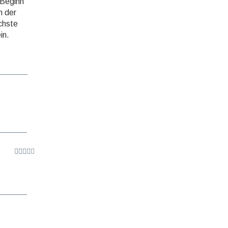
 Beginn
n der
chste
in.