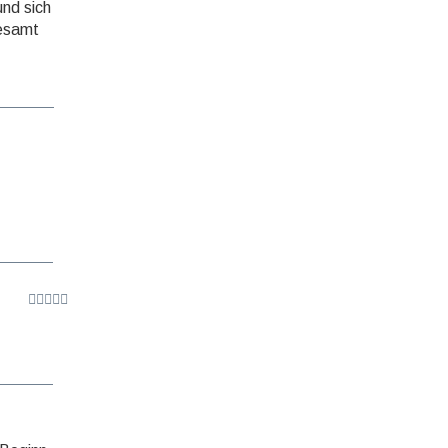
und sich
gesamt
n