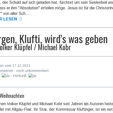
 der Schuld auf sich geladen hat, fürchtet um sein Seelenheil und
ass er ihm "Absolution" erteilen möge. Jesus ist für die Christenh
" von aller Sch...
R LESEN
gen, Klufti, wird’s was geben
olker Klüpfel / Michael Kobr
on vom 17.11.2021
bewertet · noch unkommentiert
:
· Herkunft:
 Weihnachten
nen Volker Klüpfel und Michael Kobr seit Jahren als Autoren heit
ler mit Allgäu-Flair. Ihr Star, der Kommissar Kluftin­ger, ist ein net