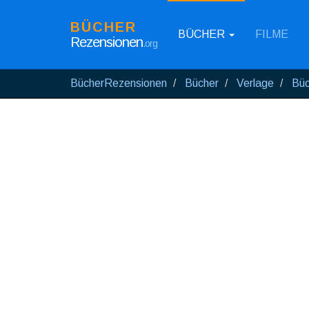
BÜCHER
BÜCHER
FILME
Rezensionen
.org
BücherRezensionen
Bücher
Verlage
Büc