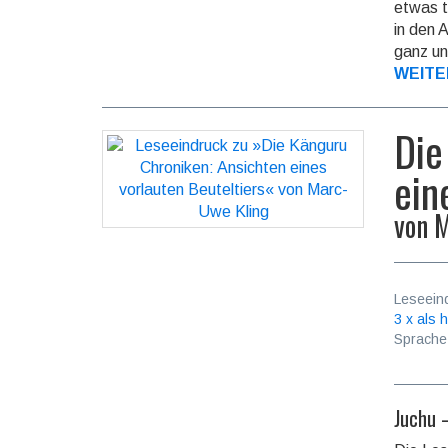
etwas t
in den 
ganz un
WEITE
Die
ein
von
M
Leseein
3 x als h
Sprache
Juchu 