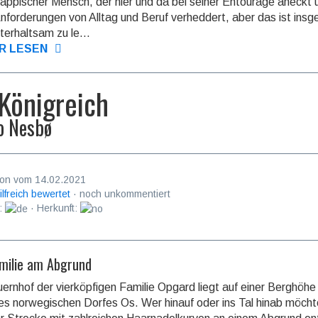
äppi­scher Mensch, der hier und da bei seiner Entourage aneckt 
Anforde­rungen von Alltag und Beruf verhed­dert, aber das ist ins
terhalt­sam zu le...
R LESEN
 Königreich
o Nesbø
on vom 14.02.2021
ilfreich bewertet
· noch unkommentiert
:
· Herkunft:
amilie am Abgrund
ernhof der vierköpfigen Familie Opgard liegt auf einer Berghöhe 
s norwegi­schen Dorfes Os. Wer hinauf oder ins Tal hinab möch