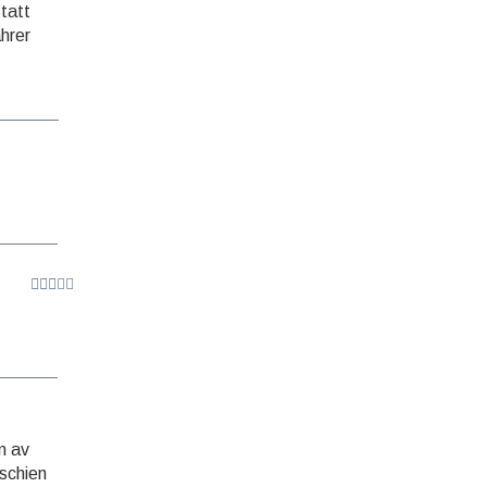
Statt
ahrer
n av
rschien