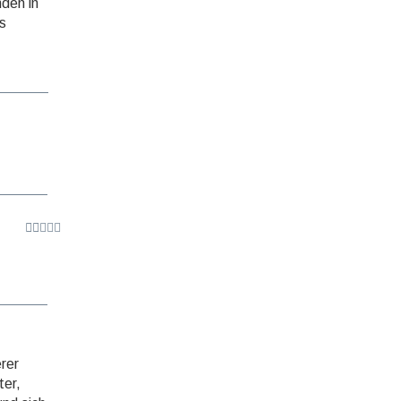
nden in
es
erer
ter,