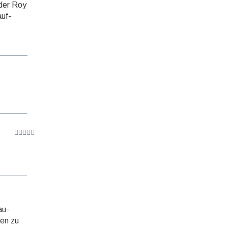
üder Roy
auf­
au­
len zu