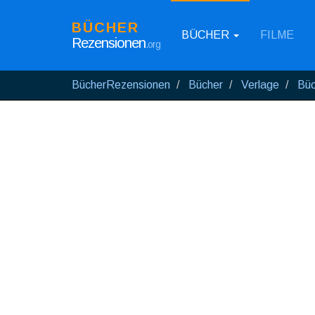
BÜCHER
BÜCHER
FILME
Rezensionen
.org
BücherRezensionen
Bücher
Verlage
Büc