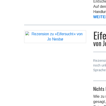
Entschei
Auf den 
Handlun
WEITE
Eif
von
J
Rezensi
noch un
Sprache
Nichts
Wie zu 
gesagt,