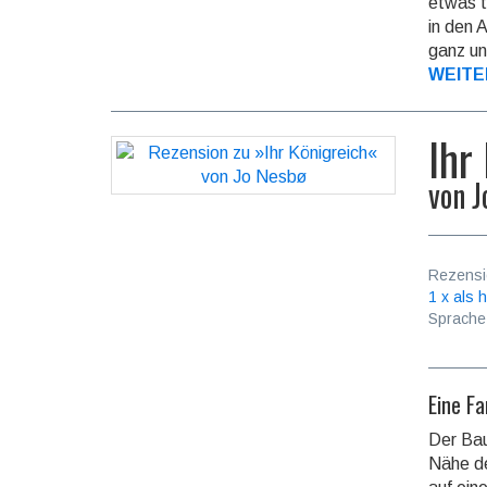
etwas t
in den 
ganz un
WEITE
Ihr
von
J
Rezensi
1 x als h
Sprache
Eine F
Der Bau
Nähe de