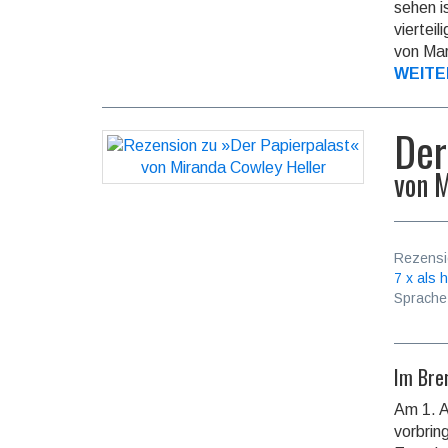
sehen i
vier­te
von Mar
WEITE
Der
von
M
Rezensi
7 x als h
Sprache
Im Bre
Am 1. A
vorbrin