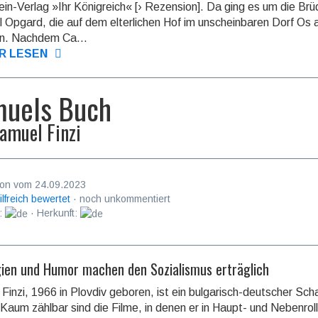
tein-Verlag »Ihr König­reich« [› Rezension]. Da ging es um die Br
l Opgard, die auf dem elter­lichen Hof im un­schein­baren Dorf Os 
n. Nachdem Ca...
R LESEN
uels Buch
amuel Finzi
on vom 24.09.2023
ilfreich bewertet
· noch unkommentiert
:
· Herkunft:
egien und Humor machen den Sozialismus erträglich
Finzi, 1966 in Plovdiv geboren, ist ein bulga­risch-deutscher Sch
. Kaum zählbar sind die Filme, in denen er in Haupt- und Neben­rol