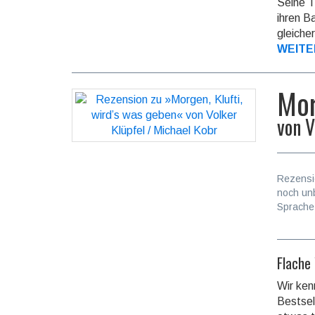
Seine T
ihren B
gleicher
WEITE
Mor
von
V
Rezensi
noch un
Sprache
Flache
Wir ken
Best­sel