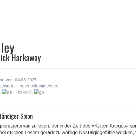
ley
ick Harkaway
on vom 04.08.2025
bewertet · noch unkommentiert
:
· Herkunft:
ständiger Spion
pionageroman zu lesen, der in der Zeit des »Kalten Krieges« spi
bei etlichen Lesern geradezu wohlige Nos­talgie­gefühle wecken,