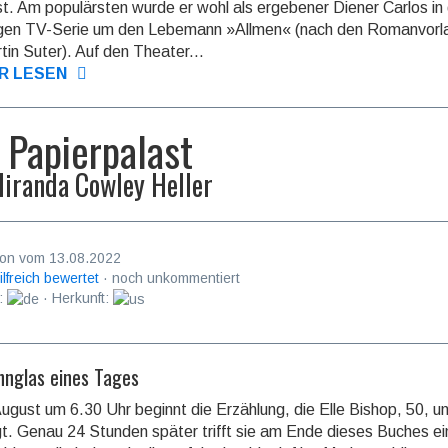
st. Am popu­lärsten wurde er wohl als ergebener Diener Carlos in
ili­gen TV-Serie um den Lebemann »Allmen« (nach den Roman­vor
tin Suter). Auf den Theater...
R LESEN
 Papierpalast
iranda Cowley Heller
on vom 13.08.2022
ilfreich bewertet
· noch unkommentiert
:
· Herkunft:
nnglas eines Tages
ugust um 6.30 Uhr beginnt die Erzählung, die Elle Bishop, 50, u
gt. Genau 24 Stunden später trifft sie am Ende dieses Buches e