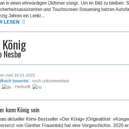
n in einen ehr­würdi­gen Oldtimer steigt. Um im Bild zu bleiben: 
icher­heits­assis­tenten und Touch­screen-Steue­rung hatten Auto­f
hzig Jahren ein Lenkr...
R LESEN
 König
o Nesbø
on vom 18.01.2025
ilfreich bewertet
· noch unkommentiert
:
· Herkunft:
er kann König sein
øs aktueller Krimi-Bestseller »Der König« (Originaltitel: »Konge
ersetzt von Günther Frauenlob) hat eine Vorge­schichte. 2020 e