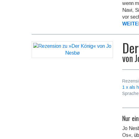
wenn ma
Navi, S
vor sec
WEITE
Der
von
J
Rezensi
1 x als h
Sprache
Nur ein
Jo Nesb
Os«, üb