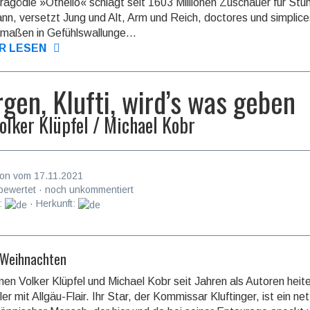
ragödie »Othello« schlägt seit 1603 Millionen Zuschauer für Stu
ann, versetzt Jung und Alt, Arm und Reich, doctores und simplic
­maßen in Gefühls­wallun­ge...
R LESEN
gen, Klufti, wird’s was geben
olker Klüpfel / Michael Kobr
on vom 17.11.2021
bewertet · noch unkommentiert
:
· Herkunft:
 Weihnachten
nen Volker Klüpfel und Michael Kobr seit Jahren als Autoren heit
ler mit Allgäu-Flair. Ihr Star, der Kommissar Kluftin­ger, ist ein net