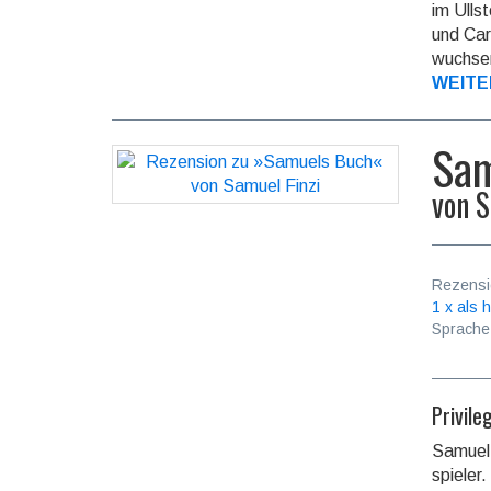
im Ulls
und Car
wuchse
WEITE
Sam
von
S
Rezensi
1 x als h
Sprache
Privil
Samuel 
spieler