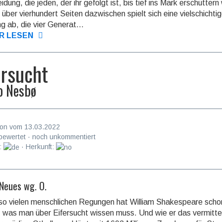
­dung, die jeden, der ihr gefolgt ist, bis tief ins Mark erschüt­tern
über vierhun­dert Seiten dazwi­schen spielt sich eine viel­schich­ti
g ab, die vier Genera­t...
R LESEN
ersucht
o Nesbø
on vom 13.03.2022
bewertet · noch unkommentiert
:
· Herkunft:
 Neues wg. O.
so vielen menschlichen Regungen hat William Shake­speare schon
 was man über Eifer­sucht wissen muss. Und wie er das vermit­te