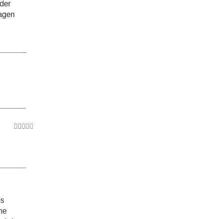
 der
lagen
ns
ine