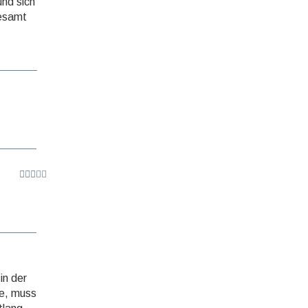
und sich
gesamt
in der
te, muss