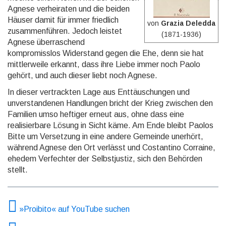
Agnese verheiraten und die beiden
Häuser damit für immer friedlich
von
Grazia Deledda
zusammenführen. Jedoch leistet
(1871-1936)
Agnese überraschend
kompromisslos Wi­der­stand gegen die Ehe, denn sie hat
mitt­ler­wei­le erkannt, dass ihre Liebe immer noch Paolo
gehört, und auch die­ser liebt noch Agnese.
In dieser vertrackten Lage aus Enttäuschungen und
unverstandenen Handlungen bricht der Krieg zwischen den
Familien umso heftiger erneut aus, ohne dass eine
realisierbare Lösung in Sicht käme. Am Ende bleibt Paolos
Bitte um Versetzung in eine andere Gemeinde unerhört,
während Agnese den Ort verlässt und Cos­tan­ti­no Corraine,
ehedem Verfechter der Selbstjustiz, sich den Behörden
stellt.
»Proibito« auf YouTube suchen