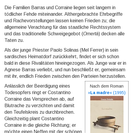
Die Familien Barras und Corraine lie­gen seit langem in
tödlicher Fehde mit­ein­an­der. Althergebrachte Ehrbegriffe
und Rachevorstellungen lassen keinen Frieden zu; die
allgemeine Verachtung für das staatliche Rechtssystem
und das tra­di­tio­nel­le Schweigegebot (
Omertà
) decken alle
Taten zu.
Als der junge Priester Paolo Solinas (Mel Ferrer) in sein
sardisches Hei­mat­dorf zu­rück­kehrt, findet er sich schon
bald in diese Rivalitäten hin­ein­ge­zo­gen. Als Junge war er in
Agnese Bar­ras verliebt, und nun beschließt er, gemeinsam
mit ihr, end­lich Frieden zwischen den Parteien her­zu­stel­len.
Anlässlich der Beerdigung eines
Nach dem Roman
Todesopfers ringt er Costantino
»
La madre
« (
1995
)
Corraine das Versprechen ab, auf
Blut­rache zu verzichten und damit
den Teufelskreis zu durch­bre­chen.
Gleichzeitig plant Costantino
Corraine in die gleiche Richtung; er
möchte einen Neffen mit der schönen