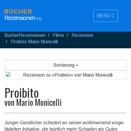
BÜCHER
MENU
Rezensionen
.org
BücherRezensionen
Filme
Rezension
Proibito Mario Monicelli
Sortierung
Proibito
von
Mario Monicelli
Junger Geist­li­cher scheitert an seiner wohl­mei­nend ein­ge­
fä­del­ten Initiative, die letztlich mehr Schaden als Gutes