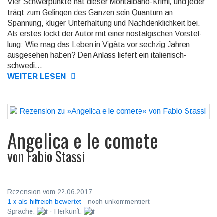
Vier Schwerpunkte hat dieser Montalbano-Krimi, und jeder
trägt zum Gelingen des Ganzen sein Quantum an
Spannung, kluger Unter­haltung und Nach­denk­lich­keit bei.
Als erstes lockt der Autor mit einer nostalgischen Vor­stel­
lung: Wie mag das Leben in Vigàta vor sechzig Jahren
ausge­sehen haben? Den Anlass liefert ein italie­nisch-
schwedi­...
WEITER LESEN
Angelica e le comete
von
Fabio Stassi
Rezension vom 22.06.2017
1 x als hilfreich bewertet
· noch unkommentiert
Sprache:
· Herkunft: