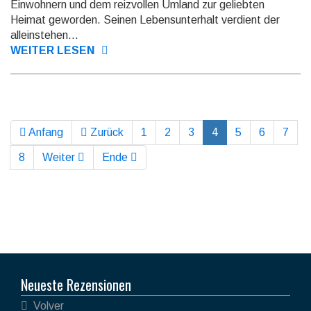
Einwohnern und dem reiz­vollen Umland zur geliebten
Heimat geworden. Seinen Lebens­unterhalt verdient der
allein­stehen...
WEITER LESEN
Anfang
Zurück
1
2
3
4
5
6
7
8
Weiter
Ende
Neueste Rezensionen
Volver