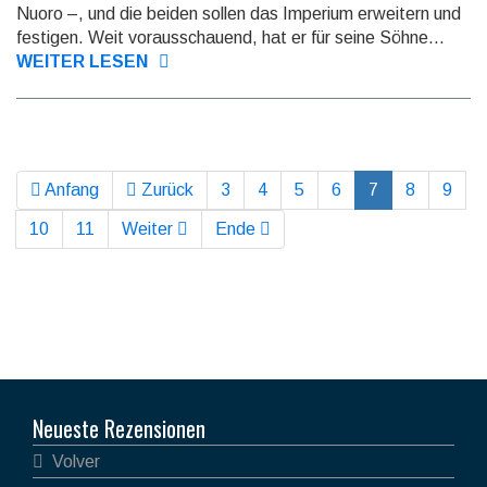
Nuoro –, und die beiden sollen das Imperium erweitern und
fes­ti­gen. Weit vor­aus­schauend, hat er für seine Söhne...
WEITER LESEN
Anfang
Zurück
3
4
5
6
7
8
9
10
11
Weiter
Ende
Neueste Rezensionen
Volver