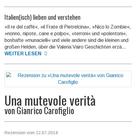
Italien(isch) lieben und verstehen
»Il re del caffè«, »il Frate di Pietrelcina«, »Nico lo Zombie«,
»nonno, nipote, cane e polpo«, »terroni« und »polentoni«,
boshafte »munacielli« und viele an­de­re sind die kleinen und
großen Helden, über die Valeria Vairo Geschichten er­zä...
WEITER LESEN
Una mutevole verità
von
Gianrico Carofiglio
Rezension vom 12.07.2014