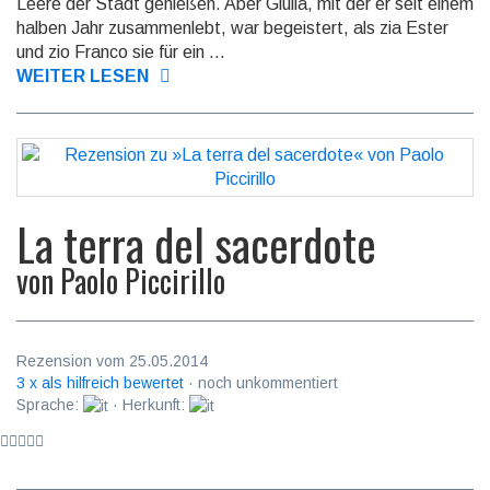
Leere der Stadt ge­nie­ßen. Aber Giu­lia, mit der er seit einem
halben Jahr zu­sam­men­lebt, war be­geis­tert, als zia Ester
und zio Franco sie für ein ...
WEITER LESEN
La terra del sacerdote
von
Paolo Piccirillo
Rezension vom 25.05.2014
3 x als hilfreich bewertet
· noch unkommentiert
Sprache:
· Herkunft: