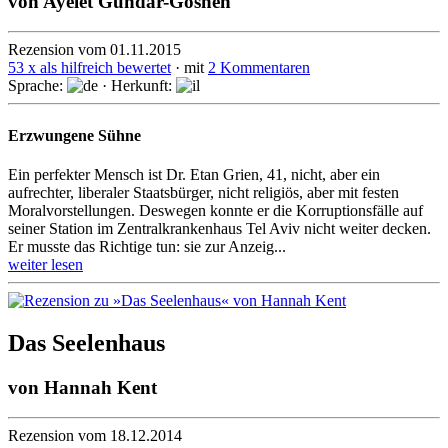
von
Ayelet Gundar-Goshen
Rezension vom 01.11.2015
53 x als hilfreich bewertet
· mit
2 Kommentaren
Sprache:
· Herkunft:
Erzwungene Sühne
Ein perfekter Mensch ist Dr. Etan Grien, 41, nicht, aber ein
aufrechter, liberaler Staats­bürger, nicht reli­giös, aber mit festen
Moral­vor­stel­lungen. Deswegen konnte er die Korrup­tions­fälle auf
seiner Station im Zentral­kranken­haus Tel Aviv nicht weiter decken.
Er musste das Richtige tun: sie zur Anzeig...
weiter lesen
Das Seelenhaus
von
Hannah Kent
Rezension vom 18.12.2014