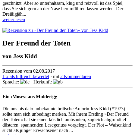
geschnitzt. Aber so unterhaltsam, klug und reizvoll ist das Spiel,
dass Sie sich gern an der Nase herum­führen lassen werden. Der
Dreißigjäh...
weiter lesen
Der Freund der Toten
von
Jess Kidd
Rezension vom 02.08.2017
1 x als hilfreich bewertet
· mit
2 Kommentaren
Sprache:
· Herkunft:
Ein ›Moses‹ aus Mulderigg
Die uns bis dato unbekannte britische Autorin Jess Kidd (*1973)
sollte man sich unbedingt merken. Mit ihrem Erstling »Der Freund
der Toten« hat sie einen köstlich amü­santen, zugleich abgrund­tief
düste­ren, spannen­den Lese­genuss vorgelegt. Der Plot – Waisen­kind
sucht als junger Erwach­sener nach ...