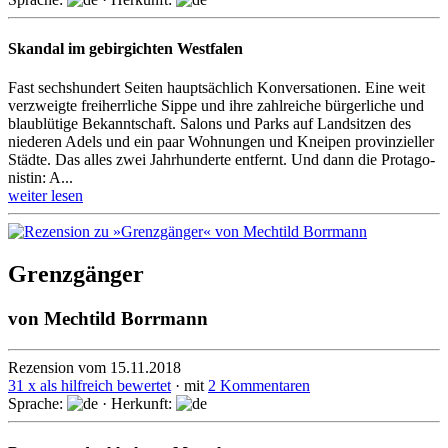
Skandal im gebirgichten Westfalen
Fast sechshundert Seiten hauptsächlich Konversationen. Eine weit
verzweigte frei­herr­liche Sippe und ihre zahlreiche bürgerliche und
blaublütige Bekannt­schaft. Salons und Parks auf Landsitzen des
niederen Adels und ein paar Wohnungen und Kneipen provin­zieller
Städte. Das alles zwei Jahrhun­derte entfernt. Und dann die Protago­
nistin: A...
weiter lesen
Grenzgänger
von
Mechtild Borrmann
Rezension vom 15.11.2018
31 x als hilfreich bewertet
· mit
2 Kommentaren
Sprache:
· Herkunft: