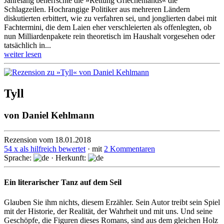
Jahrelang beherrschte die »Rettung Griechenlands« die
Schlagzeilen. Hochrangige Politiker aus mehreren Ländern
diskutierten erbittert, wie zu verfahren sei, und jonglierten dabei mit
Fach­termini, die dem Laien eher ver­schleier­ten als offen­legten, ob
nun Milliarden­pakete rein theore­tisch im Haushalt vorge­sehen oder
tatsäch­lich in...
weiter lesen
Tyll
von
Daniel Kehlmann
Rezension vom 18.01.2018
54 x als hilfreich bewertet
· mit
2 Kommentaren
Sprache:
· Herkunft:
Ein literarischer Tanz auf dem Seil
Glauben Sie ihm nichts, diesem Erzähler. Sein Autor treibt sein Spiel
mit der Historie, der Realität, der Wahrheit und mit uns. Und seine
Geschöpfe, die Figuren dieses Romans, sind aus dem gleichen Holz