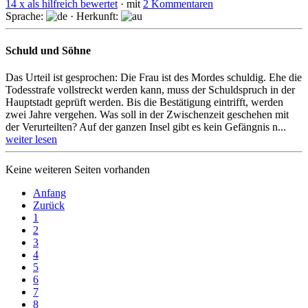
14 x als hilfreich bewertet
· mit
2 Kommentaren
Sprache:
· Herkunft:
Schuld und Söhne
Das Urteil ist gesprochen: Die Frau ist des Mordes schuldig. Ehe die
To­des­stra­fe vollstreckt werden kann, muss der Schuldspruch in der
Hauptstadt geprüft wer­den. Bis die Bestätigung eintrifft, werden
zwei Jahre vergehen. Was soll in der Zwischenzeit geschehen mit
der Verurteilten? Auf der ganzen Insel gibt es kein Gefängnis n...
weiter lesen
Keine weiteren Seiten vorhanden
Anfang
Zurück
1
2
3
4
5
6
7
8