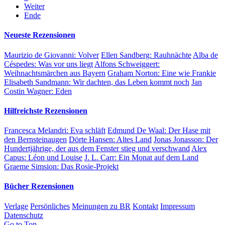
Weiter
Ende
Neueste Rezensionen
Maurizio de Giovanni:
Volver
Ellen Sandberg:
Rauhnächte
Alba de
Céspedes:
Was vor uns liegt
Alfons Schweiggert:
Weihnachtsmärchen aus Bayern
Graham Norton:
Eine wie Frankie
Elisabeth Sandmann:
Wir dachten, das Leben kommt noch
Jan
Costin Wagner:
Eden
Hilfreichste Rezensionen
Francesca Melandri:
Eva schläft
Edmund De Waal:
Der Hase mit
den Bernsteinaugen
Dörte Hansen:
Altes Land
Jonas Jonasson:
Der
Hundertjährige, der aus dem Fenster stieg und verschwand
Alex
Capus:
Léon und Louise
J. L. Carr:
Ein Monat auf dem Land
Graeme Simsion:
Das Rosie-Projekt
Bücher Rezensionen
Verlage
Persönliches
Meinungen zu BR
Kontakt
Impressum
Datenschutz
Go to Top