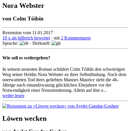
Nora Webster
von
Colm Tóibín
Rezension vom 11.01.2017
10 x als hilfreich bewertet
· mit
2 Kommentaren
Sprache:
· Herkunft:
Wie soll es weitergehen?
In seinem neuesten Roman schildert Colm Tóibín den schwierigen
Weg seiner Heldin Nora Webster zu ihrer Selbst­findung. Nach dem
unerwar­teten Tod ihres geliebten Mannes Maurice steht die 46-
Jährige nach einund­zwanzig glück­lichen Ehe­jahren vor der
Notwen­digkeit einer Neuorien­tierung. Allein auf ihre e...
weiter lesen
Löwen wecken